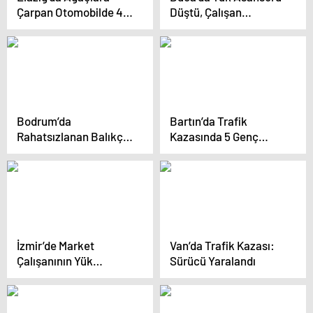
Çarpan Otomobilde 4
Düştü, Çalışan
Yaralı
Yaralandı
Bodrum’da
Bartın’da Trafik
Rahatsızlanan Balıkçı
Kazasında 5 Genç
Tahliye Edildi
Hayatını Kaybetti
İzmir’de Market
Van’da Trafik Kazası:
Çalışanının Yük
Sürücü Yaralandı
Asansörü Kazası