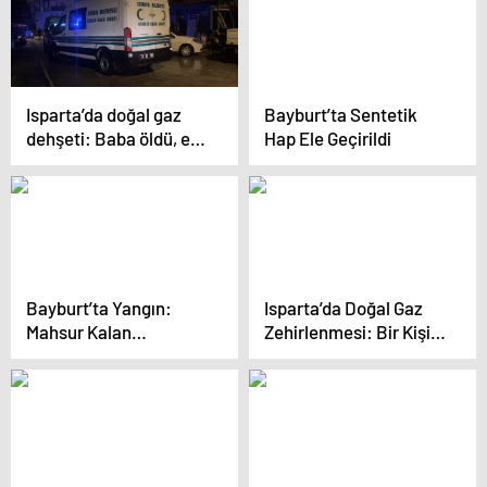
Isparta’da doğal gaz
Bayburt’ta Sentetik
dehşeti: Baba öldü, eşi
Hap Ele Geçirildi
ve iki çocuğu tedavi
görüyor
Bayburt’ta Yangın:
Isparta’da Doğal Gaz
Mahsur Kalan
Zehirlenmesi: Bir Kişi
Vatandaş Kurtarıldı
Hayatını Kaybetti