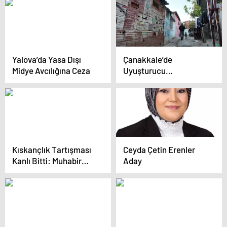
Kaybetti
Yalova’da Yasa Dışı
Çanakkale’de
Midye Avcılığına Ceza
Uyuşturucu
Operasyonları: 348
Şüpheli Yakalandı
Kıskançlık Tartışması
Ceyda Çetin Erenler
Kanlı Bitti: Muhabir
Aday
Semra Demirelli
Hayatını Kaybetti