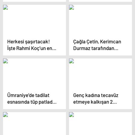
duyunca kendinden
tekme tokat “konser”
geçti
kavgası
Herkesi şaşırtacak!
Çağla Çetin, Kerimcan
İşte Rahmi Koç’un en
Durmaz tarafından
büyük hayali
evlilik vaadiyle
milyonlarca lira
dolandırıldığını iddia
etti
Ümraniye’de tadilat
Genç kadına tecavüz
esnasında tüp patladı,
etmeye kalkışan 2
çatı katı alev alev yandı
sapıktan skandal
savunma