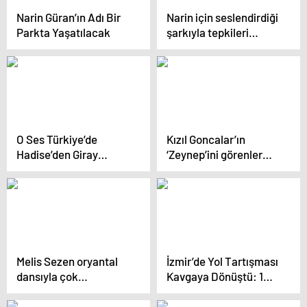
Narin Güran’ın Adı Bir
Narin için seslendirdiği
Parkta Yaşatılacak
şarkıyla tepkileri
çeken Hadise’den
eleştirilere yanıt geldi
O Ses Türkiye’de
Kızıl Goncalar’ın
Hadise’den Giray
‘Zeynep’ini görenler
Altınok’a şaşırtan teklif
dönüp bir daha baktı
Melis Sezen oryantal
İzmir’de Yol Tartışması
dansıyla çok
Kavgaya Dönüştü: 1
konuşuldu
Tutuklandı