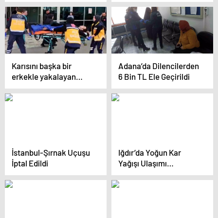
Yanal Hayatını Kaybetti
Karısını başka bir
Adana’da Dilencilerden
erkekle yakalayan
6 Bin TL Ele Geçirildi
adam, dehşet saçtı
İstanbul-Şırnak Uçuşu
Iğdır’da Yoğun Kar
İptal Edildi
Yağışı Ulaşımı
Zorlaştırdı