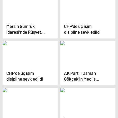
Mersin Gümrük
CHP’de üç isim
İdaresi’nde Rüşvet
disipline sevk edildi
Operasyonu: 114
Gözaltı
CHP’de üç isim
AK Partili Osman
disipline sevk edildi
Gökçek’in Meclis
gündemine de gelen
evi görüntülendi