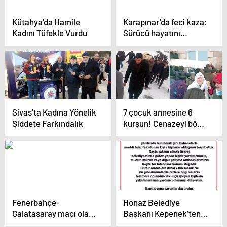
Kütahya’da Hamile
Karapınar’da feci kaza:
Kadını Tüfekle Vurdu
Sürücü hayatını
kaybetti
Sivas’ta Kadına Yönelik
7 çocuk annesine 6
Şiddete Farkındalık
kurşun! Cenazeyi böyle
taşıdılar
Fenerbahçe-
Honaz Belediye
Galatasaray maçı olaylı
Başkanı Kepenek’ten
bitti
Dolandırıcılara Karşı