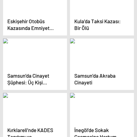
Eskişehir Otobüs
Kula’da Taksi Kazası:
Kazasında Emniyet
Bir Ölü
Kemerinin Önemi
Samsun’da Cinayet
Samsun’da Akraba
Şüphesi: Üç Kişi
Cinayeti
Gözaltında
Kırklareli’nde KADES
İnegöl’de Sokak
Tanıtımı ve
Çeşmesine Hortum