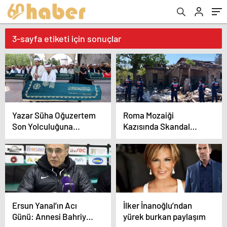
3-sayfa etiketi için sonuçlar
Yazar Süha Oğuzertem
Roma Mozaiği
Son Yolculuğuna
Kazısında Skandal
Uğurlandı
Paylaşım
Ersun Yanal’ın Acı
İlker İnanoğlu’ndan
Günü: Annesi Bahriye
yürek burkan paylaşım