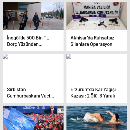
Uyarı
İnegöl’de 500 Bin TL
Akhisar’da Ruhsatsız
Borç Yüzünden
Silahlara Operasyon
Tabancayla Yaralama
Sırbistan
Erzurum’da Kar Yağışı
Cumhurbaşkanı Vucic
Kazası: 2 Ölü, 3 Yaralı
hayati tehlike atlattı