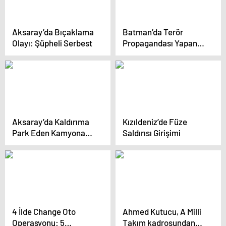
Aksaray’da Bıçaklama
Batman’da Terör
Olayı: Şüpheli Serbest
Propagandası Yapan
Şahıs Tutuklandı
Aksaray’da Kaldırıma
Kızıldeniz’de Füze
Park Eden Kamyona
Saldırısı Girişimi
691 Lira Ceza
4 İlde Change Oto
Ahmed Kutucu, A Milli
Operasyonu: 5
Takım kadrosundan