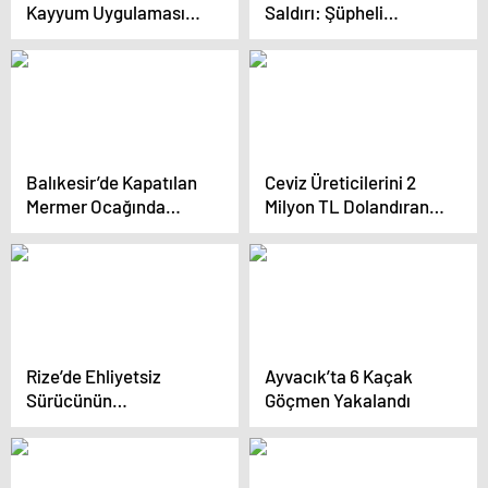
Kayyum Uygulamasına
Saldırı: Şüpheli
Eleştiri: ‘Düşünce ve
Tutuklandı
İfade Özgürlüğüne
Tahammül Etmek
Lazım’
Balıkesir’de Kapatılan
Ceviz Üreticilerini 2
Mermer Ocağında
Milyon TL Dolandıran 11
Heyelan Meydana Geldi
Şüpheli Yakalandı
Rize’de Ehliyetsiz
Ayvacık’ta 6 Kaçak
Sürücünün
Göçmen Yakalandı
Yönetimindeki
Minibüsün Kazasında 9
Öğrenci Yaralandı