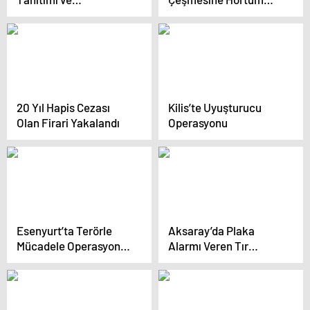
Dolandırıcılık Uyarısı
Takıp Araç Yıkayan
Sürücüye Ceza
20 Yıl Hapis Cezası
Kilis’te Uyuşturucu
Olan Firari Yakalandı
Operasyonu
Esenyurt’ta Terörle
Aksaray’da Plaka
Mücadele Operasyonu:
Alarmı Veren Tır
İki Eş Başkan
Durduruldu
Gözaltında