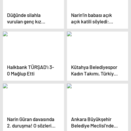
Düğünde silahla
Narin’in babası açık
vurulan genç kız
açık katili söyledi:
hayatını kaybetti
Mahkemede o hariç
herkes ağladı
Halkbank TÜRŞAD’ı 3-
Kütahya Belediyespor
0 Mağlup Etti
Kadın Takımı, Türkiye
Şampiyonasında 5.
Oldu
Narin Güran davasında
Ankara Büyükşehir
2. duruşma! O sözleri
Belediye Meclisi’nde