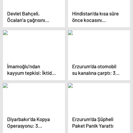
Devlet Bahçeli,
Hindistan’da kısa süre
Öcalan’a çağrısını
önce kocasını
yineledi: Sözümün
kaybeden kadın,
arkasındayım
alışveriş merkezinin 4.
katından atlayarak
intihar etti
İmamoğlu’ndan
Erzurum’da otomobil
kayyum tepkisi: İktidar
su kanalına çarptı: 3
kontrolü kaybetti,
ölü, 2 yaralı
tutarsız ve ciddiyetsiz
savrulmalar yaşıyor
Diyarbakır’da Kopya
Erzurum’da Şüpheli
Operasyonu: 3
Paket Panik Yarattı
Tutuklama