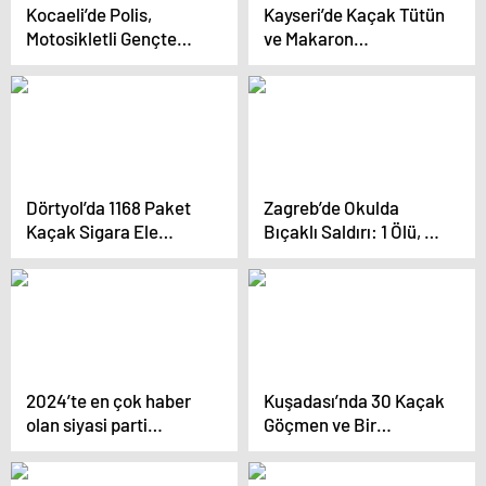
Kocaeli’de Polis,
Kayseri’de Kaçak Tütün
Motosikletli Gençte
ve Makaron
Ölüme Neden Oldu
Operasyonu
Dörtyol’da 1168 Paket
Zagreb’de Okulda
Kaçak Sigara Ele
Bıçaklı Saldırı: 1 Ölü, 6
Geçirildi
Yaralı
2024’te en çok haber
Kuşadası’nda 30 Kaçak
olan siyasi parti
Göçmen ve Bir
liderleri! Erdoğan fark
Organizator Yakalandı
attı