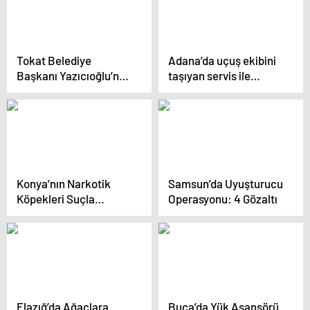
Tokat Belediye
Adana’da uçuş ekibini
Başkanı Yazıcıoğlu’nun
taşıyan servis ile
Sağlık Durumu İyi
otomobil çarpıştı:
Kaptan pilot öldü, 9 kişi
yaralı
Konya’nın Narkotik
Samsun’da Uyuşturucu
Köpekleri Suçla
Operasyonu: 4 Gözaltı
Mücadelede Aktif Rol
Oynuyor
Elazığ’da Ağaçlara
Buca’da Yük Asansörü