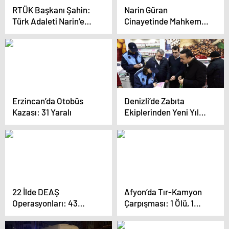
RTÜK Başkanı Şahin:
Narin Güran
Türk Adaleti Narin’e
Cinayetinde Mahkeme
Kıyanlara Cezayı Verdi
Kararı Eleştirildi
Erzincan’da Otobüs
Denizli’de Zabıta
Kazası: 31 Yaralı
Ekiplerinden Yeni Yıl
Öncesi Gıda Denetimi
22 İlde DEAŞ
Afyon’da Tır-Kamyon
Operasyonları: 43
Çarpışması: 1 Ölü, 1
Tutuklama
Yaralı