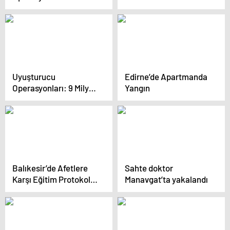
Tutuklama
çıkarıldı
Uyuşturucu
Edirne’de Apartmanda
Operasyonları: 9 Milyon
Yangın
Hap Ele Geçirildi
Balıkesir’de Afetlere
Sahte doktor
Karşı Eğitim Protokolü
Manavgat’ta yakalandı
İmzalandı