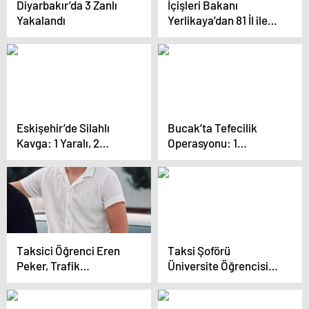
Diyarbakır’da 3 Zanlı
İçişleri Bakanı
Yakalandı
Yerlikaya’dan 81 İl ile
VKS Toplantısı
Eskişehir’de Silahlı
Bucak’ta Tefecilik
Kavga: 1 Yaralı, 2
Operasyonu: 1
Gözaltı
Tutuklama
Taksici Öğrenci Eren
Taksi Şoförü
Peker, Trafik
Üniversite Öğrencisi
Tartışması Sonucu
Eren Peker, Yol Verme
Bıçaklanarak
Tartışması Sonucu