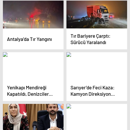
Tır Bariyere Çarptı:
Antalya’da Tır Yangını
Sürücü Yaralandı
Yenikapı Mendireği
Sarıyer’de Feci Kaza:
Kapatıldı, Denizciler
Kamyon Direksiyon
Mağdur
Hakimiyetini Kaybetti