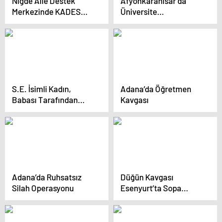
Niğde Aile Destek
Afyonkarahisar’da
Merkezinde KADES
Üniversite
Bilgilendirme Faaliyeti
Öğrencilerine KADES
Tanıtımı
S.E. İsimli Kadın,
Adana’da Öğretmen
Babası Tarafından
Kavgası
Cinsel İstismara
Uğrayarak Hayatına
Son Verdi
Adana’da Ruhsatsız
Düğün Kavgası
Silah Operasyonu
Esenyurt’ta Sopa
Savaşına Dönüştü