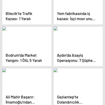
Bilecik’te Trafik
Yem fabrikasında iş
Kazası: 1 Yaralı
kazası: İşçi mısır unu
silosuna düştü
Bodrum’da Market
Aydın’da Asayiş
Yangını: 1 Ölü, 5 Yaralı
Operasyonu: 7 Şüpheli
Yakalandı
Ali Mahir Başarır:
Gaziantep’te
İmamoğlu’ndan
Dolandırıcılık