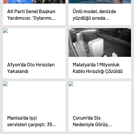
AK Parti Genel Başkan
Ünlü model, denizde
Yardımcısı: ‘Oylarımız
yüzdüğü sırada
yüzde 40’a yaklaşıyor’
ahtapot saldırısına
uğradı
Afyon’da Oto Hırsızları
Malatya’da 1 Milyonluk
Yakalandı
Kablo Hırsızlığı Çözüldü
Manisa’da işçi
Çorum’da Sis
servisleri çarpıştı: 35
Nedeniyle Görüş
yaralı
Mesafesi D düştü