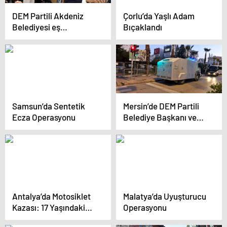
DEM Partili Akdeniz
Çorlu’da Yaşlı Adam
Belediyesi eş
Bıçaklandı
başkanları gözaltına
alındı
Samsun’da Sentetik
Mersin’de DEM Partili
Ecza Operasyonu
Belediye Başkanı ve
Meclis Üyeleri
Gözaltında
Antalya’da Motosiklet
Malatya’da Uyuşturucu
Kazası: 17 Yaşındaki
Operasyonu
Sürücü Hayatını