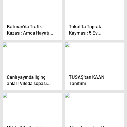
Öldürüldü
Bıçaklanarak
Öldürüldü
Batman’da Trafik
Tokat’ta Toprak
Kazası: Amca Hayatını
Kayması: 5 Ev
Kaybetti, Yeğeni Yaralı
Boşaltıldı
Canlı yayında ilginç
TUSAŞ’tan KAAN
anlar! Vileda sopası
Tanıtımı
kullandı