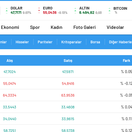
DOLAR
EURO
ALTIN
BITCOIN
47,7171
55,0436
6.494,62
%
0.07%
-0.13%
0,03
Ekonomi
Spor
Kadın
Foto Galeri
Videolar
ınlar
Hisseler
Pariteler
Kritoparalar
Borsa
Diğer Haberle
Alış
Satış
Fark
47,7024
47,5971
% 0.0
55,0474
54,8416
% -0.1
64,3334
63,9536
% -0.0
33,5443
33,4608
% 0.0
34,0440
33,9615
% 0.11
58,7251
58,5738
% 0.12