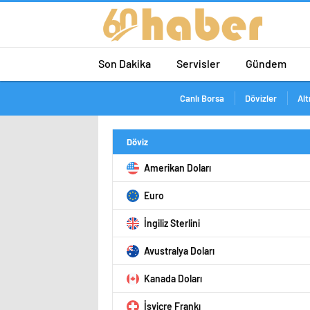
Son Dakika
Servisler
Gündem
Canlı Borsa
Dövizler
Alt
Döviz
Amerikan Doları
Euro
İngiliz Sterlini
Avustralya Doları
Kanada Doları
İsviçre Frankı