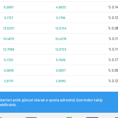
5,0087
4,9833
% 0.14
0,1727
0,1706
% 0.12
13,5337
12,5744
% 0.0
10,4672
10,4276
% 0.11
12,7089
12,6723
% 0.11
5,1720
5,1605
% 0.17
0,0838
0,0837
% 0.0
2,9170
2,9092
% 0.12
berleri anlık güncel olarak e-posta adresiniz üzerinden takip
ebilirsiniz.