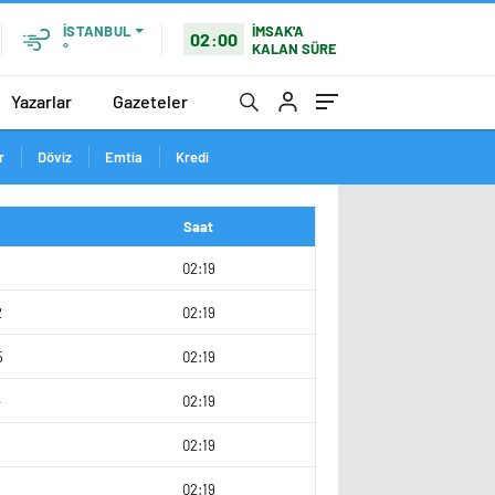
İMSAK'A
İSTANBUL
02:00
KALAN SÜRE
°
Yazarlar
Gazeteler
r
Döviz
Emtia
Kredi
Saat
5
02:19
2
02:19
5
02:19
4
02:19
02:19
02:19