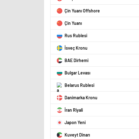
Çin Yuanı Offshore
Çin Yuanı
Rus Rublesi
İsveç Kronu
BAE Dirhemi
Bulgar Levası
Belarus Rublesi
Danimarka Kronu
İran Riyali
Japon Yeni
Kuveyt Dinarı