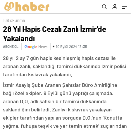
168 okunma
28 Yıl Hapis Cezalı Zanlı İzmir’de
Yakalandı
10 Eylül 2024 13:35
ABONE OL
News
28 yıl 2 ay 7 gün hapis kesinleşmiş hapis cezası ile
aranan zanlı, saklandığı tamirci dükkanında İzmir polisi
tarafından kıskıvrak yakalandı.
İzmir Asayiş Şube Aranan Şahıslar Büro Amirliğine
bağlı özel ekipler, 9 Eylül günü yaptığı çalışmada,
aranan D.O. adlı şahsın bir tamirci dükkanında
saklandığını belirledi. Zanlıyı kıskıvrak yakalayan
ekipler tarafından yapılan sorguda D.O.’nun ‘Konutta
yağma, fuhuşa teşvik ve yer temin etmek’ suçlarından