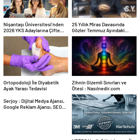
Nişantaşı Üniversitesi’nden
25 Yıllık Miras Davasında
2026 YKS Adaylarına Çifte
Gözler Temmuz Ayındaki
Güvence: Sabit Ücret ve
Karar Duruşmasına Çevrildi
Kesintisiz Burs
Ortopodoloji İle Diyabetik
Zihnin Gizemli Sınırları ve
Ayak Yarası Tedavisi
Ötesi : Nasılnedir.com
Serjoy : Dijital Medya Ajansı,
Google Reklam Ajansı, SEO
Ajansı ve Web Tasarım Ajansı