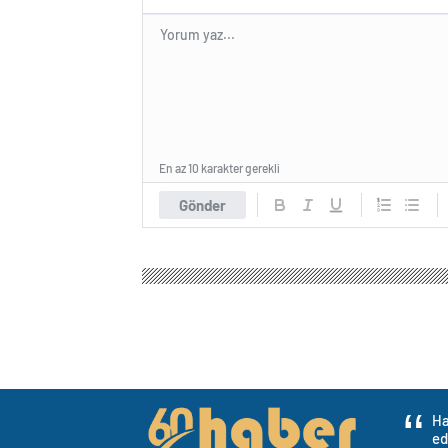
En az 10 karakter gerekli
Gönder
Tokat Haber Gazetesi
Gündem
Politika
Domuz
Domuz sandığı ko