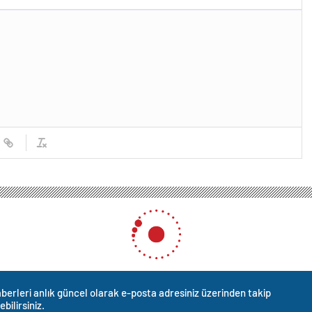
 sandığı komşusunu tüfekle öldürdü
mşusunu tüfekle öldürdü