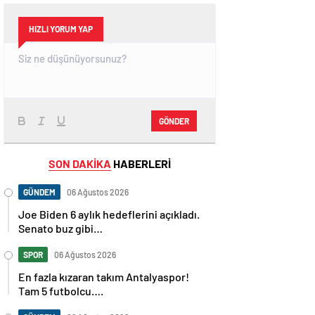
HIZLI YORUM YAP
GÖNDER
SON DAKİKA
HABERLERİ
GÜNDEM
06 Ağustos 2026
Joe Biden 6 aylık hedeflerini açıkladı.
Senato buz gibi…
SPOR
06 Ağustos 2026
En fazla kızaran takım Antalyaspor!
Tam 5 futbolcu….