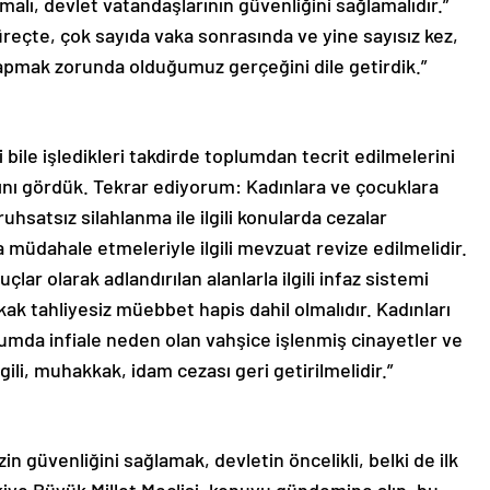
alı, devlet vatandaşlarının güvenliğini sağlamalıdır.”
süreçte, çok sayıda vaka sonrasında ve yine sayısız kez,
yapmak zorunda olduğumuz gerçeğini dile getirdik.”
ni bile işledikleri takdirde toplumdan tecrit edilmelerini
rını gördük. Tekrar ediyorum: Kadınlara ve çocuklara
uhsatsız silahlanma ile ilgili konularda cezalar
ça müdahale etmeleriyle ilgili mevzuat revize edilmelidir.
lar olarak adlandırılan alanlarla ilgili infaz sistemi
ak tahliyesiz müebbet hapis dahil olmalıdır. Kadınları
lumda infiale neden olan vahşice işlenmiş cinayetler ve
lgili, muhakkak, idam cezası geri getirilmelidir.”
in güvenliğini sağlamak, devletin öncelikli, belki de ilk
kiye Büyük Millet Meclisi, konuyu gündemine alıp, bu