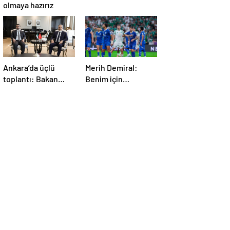
olmaya hazırız
Ankara’da üçlü
Merih Demiral:
toplantı: Bakan
Benim için
Fidan, Ürdün ve
unutulmaz olacak
Suriyeli
mevkidaşlarıyla
görüştü