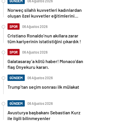
GÜNDEM
06 Ağustos 2026
Norweç silahlı kuvvetleri kadınlardan
oluşan özel kuvvetler eğitimlerini
başlattı.
SPOR
06 Ağustos 2026
Cristiano Ronaldo’nun akıllara zarar
tüm kariyerinin istatistiğini çıkardık !
SPOR
06 Ağustos 2026
Galatasaray’a kötü haber! Monaco’dan
flaş Onyekuru kararı.
GÜNDEM
06 Ağustos 2026
Trump’tan seçim sonrası ilk mülakat
GÜNDEM
06 Ağustos 2026
Avusturya başbakanı Sebastian Kurz
ile ilgili bilinmeyenler