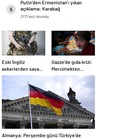
Putin’den Ermenistan’ı yıkan
açıklama: Karabağ
5
Azerbaycan’ın ayrılmaz bir
2171 kez okundu
parçasıdır!
Eski İngiliz
Gazze’de gıda krizi:
askerlerden savaş
Mercimekten
suçu itirafı:
ekmek yapıyorlar
“Silahsız insanları
uykuda öldürdüler”
Almanya: Perşembe günü Türkiye’de