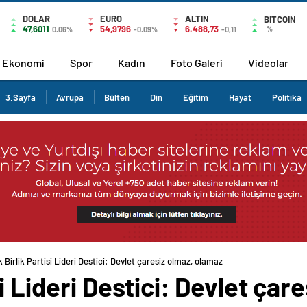
DOLAR
EURO
ALTIN
BITCOIN
47,6011
54,9796
6.488,73
%
0.06%
-0.09%
-0,11
Ekonomi
Spor
Kadın
Foto Galeri
Videolar
3.Sayfa
Avrupa
Bülten
Din
Eğitim
Hayat
Politika
 Birlik Partisi Lideri Destici: Devlet çaresiz olmaz, olamaz
i Lideri Destici: Devlet çar