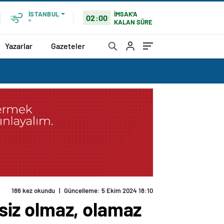
İMSAK'A
İSTANBUL
02:00
KALAN SÜRE
°
Yazarlar
Gazeteler
esiz olmaz, olamaz