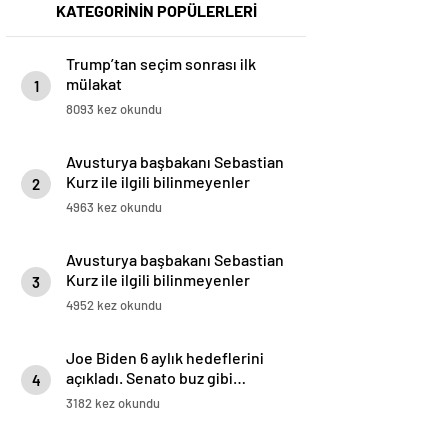
KATEGORİNİN POPÜLERLERİ
Trump’tan seçim sonrası ilk
mülakat
1
8093 kez okundu
Avusturya başbakanı Sebastian
Kurz ile ilgili bilinmeyenler
2
4963 kez okundu
Avusturya başbakanı Sebastian
Kurz ile ilgili bilinmeyenler
3
4952 kez okundu
Joe Biden 6 aylık hedeflerini
açıkladı. Senato buz gibi…
4
3182 kez okundu