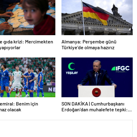
e gıda krizi: Mercimekten
Almanya: Perşembe günü
apıyorlar
Türkiye’de olmaya hazırız
emiral: Benim için
SON DAKİKA | Cumhurbaşkanı
maz olacak
Erdoğan’dan muhalefete tepki:
Biranın şarabın fiyatını dert
ettikleri kadar suyun fiyatını dert
etmiyorlar