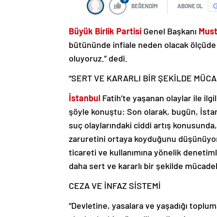
BEĞENDİM
ABONE OL
Büyük Birlik Partisi
Genel Başkanı
Must
bütününde infiale neden olacak ölçüde k
oluyoruz.” dedi.
“SERT VE KARARLI BİR ŞEKİLDE MÜCA
İstanbul
Fatih’te yaşanan olaylar ile il
şöyle konuştu: Son olarak, bugün, İstan
suç olaylarındaki ciddi artış konusunda
zaruretini ortaya koyduğunu düşünüyoru
ticareti ve kullanımına yönelik denetiml
daha sert ve kararlı bir şekilde mücadel
CEZA VE İNFAZ SİSTEMİ
“Devletine, yasalara ve yaşadığı topluma