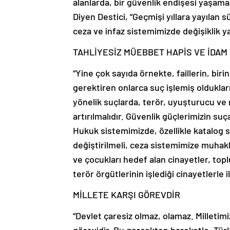
alanlarda, bir güvenlik endişesi yaşamam
Diyen Destici, “Geçmişi yıllara yayılan 
ceza ve infaz sistemimizde değişiklik 
TAHLİYESİZ MÜEBBET HAPİS VE İDAM
“Yine çok sayıda örnekte, faillerin, biri
gerektiren onlarca suç işlemiş oldukla
yönelik suçlarda, terör, uyuşturucu ve r
artırılmalıdır. Güvenlik güçlerimizin su
Hukuk sistemimizde, özellikle katalog suç
değiştirilmeli, ceza sistemimize muhakk
ve çocukları hedef alan cinayetler, top
terör örgütlerinin işlediği cinayetlerle i
MİLLETE KARŞI GÖREVDİR
“Devlet çaresiz olmaz, olamaz. Milletimiz
görevidir. Bu gerçekten hareketle, Tür