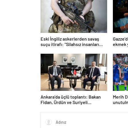
Eski İngiliz askerlerden savaş
Gazze’d
suçu itirafı: “Silahsız insanları
ekmek y
uykuda öldürdüler”
Ankara’da üçlü toplantı: Bakan
Merih D
Fidan, Ürdün ve Suriyeli
unutul
mevkidaşlarıyla görüştü