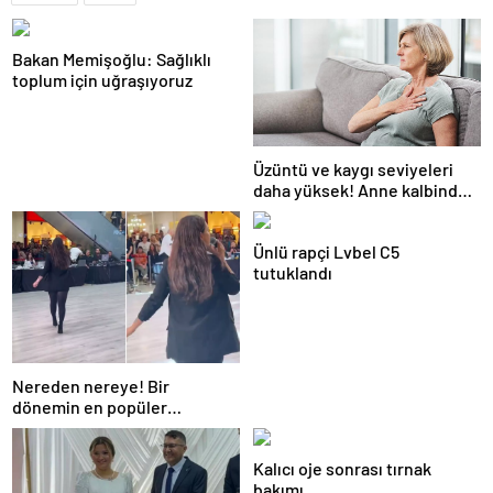
Bakan Memişoğlu: Sağlıklı
toplum için uğraşıyoruz
Üzüntü ve kaygı seviyeleri
daha yüksek! Anne kalbindeki
şaşırtan değişim
Ünlü rapçi Lvbel C5
tutuklandı
Nereden nereye! Bir
dönemin en popüler
isimlerindendi, AVM’lere
kadar düştü
Kalıcı oje sonrası tırnak
bakımı