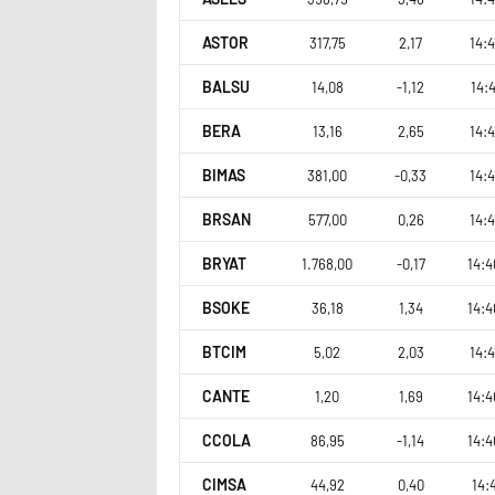
ASTOR
317,75
2,17
14:4
BALSU
14,08
-1,12
14:4
BERA
13,16
2,65
14:4
BIMAS
381,00
-0,33
14:4
BRSAN
577,00
0,26
14:4
BRYAT
1.768,00
-0,17
14:4
BSOKE
36,18
1,34
14:4
BTCIM
5,02
2,03
14:4
CANTE
1,20
1,69
14:4
CCOLA
86,95
-1,14
14:4
CIMSA
44,92
0,40
14:4