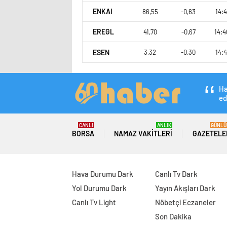
ENKAI
86,55
-0,63
14:4
EREGL
41,70
-0,67
14:4
ESEN
3,32
-0,30
14:4
Ha
ed
CANLI
ANLIK
GÜNLÜ
BORSA
NAMAZ VAKITLERI
GAZETELE
Hava Durumu Dark
Canlı Tv Dark
Yol Durumu Dark
Yayın Akışları Dark
Canlı Tv Light
Nöbetçi Eczaneler
Son Dakika