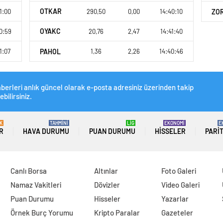
OTKAR
1:00
290,50
0,00
14:40:10
ZO
OYAKC
0:59
20,76
2,47
14:41:40
PAHOL
1:07
1,36
2,26
14:40:46
berleri anlık güncel olarak e-posta adresiniz üzerinden takip
ebilirsiniz.
K
TAHMİNİ
LİG
EKONOMİ
E
R
HAVA DURUMU
PUAN DURUMU
HISSELER
PARI
Canlı Borsa
Altınlar
Foto Galeri
Namaz Vakitleri
Dövizler
Video Galeri
Puan Durumu
Hisseler
Yazarlar
Örnek Burç Yorumu
Kripto Paralar
Gazeteler