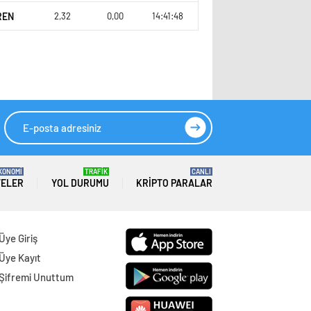
REN
2,32
0,00
14:41:48
KONOMİ
TRAFİK
CANLI
TELER
YOL DURUMU
KRIPTO PARALAR
Üye Giriş
Üye Kayıt
Şifremi Unuttum