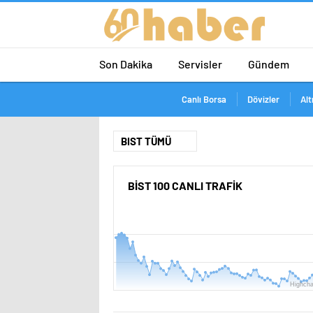
Son Dakika
Servisler
Gündem
Canlı Borsa
Dövizler
Alt
BİST 100 CANLI TRAFİK
9800
9750
9700
Highcha
9650
08:00
10:00
12:00