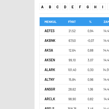
A
B
C
D
E
F
G
H
I
MENKUL
FİYAT
%
ZA
AEFES
21,52
0,94
14:4
AKBNK
67,50
-0,07
14:4
AKSA
12,64
0,88
14:4
AKSEN
99,10
3,07
14:4
ALARK
101,40
0,30
14:3
ALTNY
15,84
0,96
14:4
ANSGR
28,62
1,06
14:4
ARCLK
98,90
0,82
14:4
ASELS
358,75
3,46
14:4