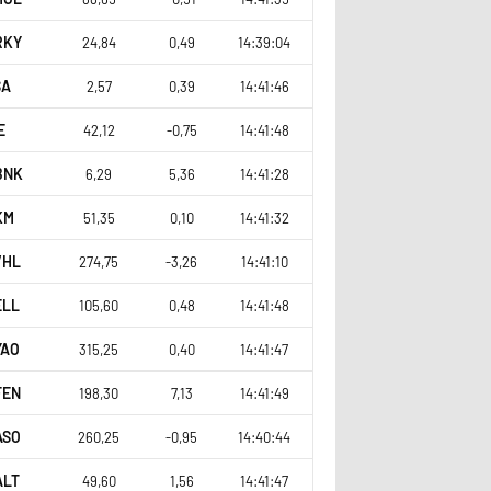
RKY
24,84
0,49
14:39:04
SA
2,57
0,39
14:41:46
E
42,12
-0,75
14:41:48
BNK
6,29
5,36
14:41:28
KM
51,35
0,10
14:41:32
VHL
274,75
-3,26
14:41:10
ELL
105,60
0,48
14:41:48
YAO
315,25
0,40
14:41:47
FEN
198,30
7,13
14:41:49
ASO
260,25
-0,95
14:40:44
ALT
49,60
1,56
14:41:47