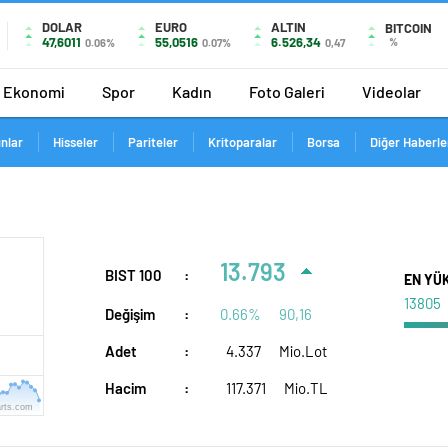
DOLAR
EURO
ALTIN
BITCOIN
47,6011
55,0516
6.526,34
%
0.06%
0.07%
0,47
Ekonomi
Spor
Kadın
Foto Galeri
Videolar
ınlar
Hisseler
Pariteler
Kritoparalar
Borsa
Diğer Haberle
13.793
BIST 100
:
EN YÜ
13805
Değişim
:
0.66%
90,16
Adet
:
4.337
Mio.Lot
Hacim
:
117.371
Mio.TL
rts.com