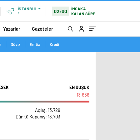
İMSAK'A
İSTANBUL
02:00
KALAN SÜRE
°
Yazarlar
Gazeteler
r
Döviz
Emtia
Kredi
KSEK
EN DÜŞÜK
13,668
Açılış
: 13.729
Dünkü Kapanış
: 13.703