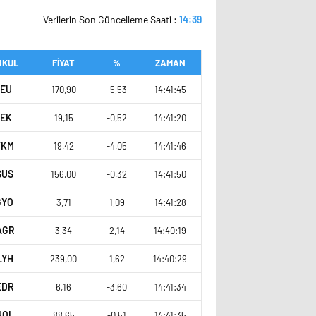
Verilerin Son Güncelleme Saati :
14:39
NKUL
FİYAT
%
ZAMAN
SEU
170,90
-5,53
14:41:45
TEK
19,15
-0,52
14:41:20
TKM
19,42
-4,05
14:41:46
SUS
156,00
-0,32
14:41:50
GYO
3,71
1,09
14:41:28
AGR
3,34
2,14
14:40:19
LYH
239,00
1,62
14:40:29
EDR
6,16
-3,60
14:41:34
HOL
88,65
-0,51
14:41:35