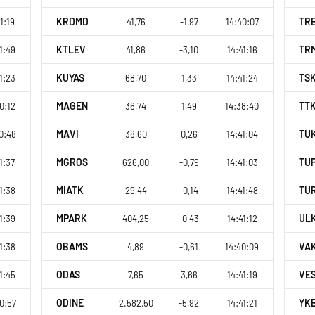
KRDMD
TR
1:19
41,76
-1,97
14:40:07
KTLEV
TR
1:49
41,86
-3,10
14:41:16
KUYAS
TS
1:23
68,70
1,33
14:41:24
MAGEN
TT
0:12
36,74
1,49
14:38:40
MAVI
TU
0:48
38,60
0,26
14:41:04
MGROS
TU
1:37
626,00
-0,79
14:41:03
MIATK
TU
1:38
29,44
-0,14
14:41:48
MPARK
UL
1:39
404,25
-0,43
14:41:12
OBAMS
VA
1:38
4,89
-0,61
14:40:09
ODAS
VE
1:45
7,65
3,66
14:41:19
ODINE
YK
0:57
2.582,50
-5,92
14:41:21