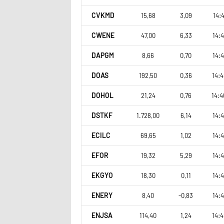
CVKMD
15,68
3,09
14:4
CWENE
47,00
6,33
14:4
DAPGM
8,66
0,70
14:4
DOAS
192,50
0,36
14:4
DOHOL
21,24
0,76
14:4
DSTKF
1.728,00
6,14
14:4
ECILC
69,65
1,02
14:4
EFOR
19,32
5,29
14:4
EKGYO
18,30
0,11
14:4
ENERY
8,40
-0,83
14:4
ENJSA
114,40
1,24
14:4