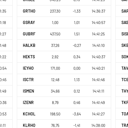
GRTHO
SA
1:35
237,30
-1,33
14:36:37
GSRAY
SA
1:18
1,00
1,01
14:40:57
GUBRF
SIS
1:27
437,50
1,51
14:41:25
HALKB
SK
1:48
37,26
-0,27
14:41:10
HEKTS
SO
1:22
2,92
0,34
14:40:37
IEYHO
TA
0:54
171,00
0,00
14:40:21
ISCTR
TC
0:45
12,48
1,13
14:41:46
ISMEN
TH
1:49
34,66
0,12
14:41:11
IZENR
TK
0:36
8,79
0,46
14:41:49
KCHOL
TO
0:53
198,50
-3,64
14:41:27
KLRHO
TR
1:11
76,75
-1,41
14:38:00