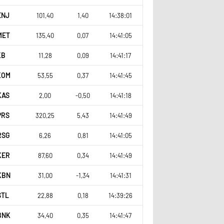
ENJ
101,40
1,40
14:38:01
MET
135,40
0,07
14:41:05
KB
11,28
0,09
14:41:17
KOM
53,55
0,37
14:41:45
KAS
2,00
-0,50
14:41:18
PRS
320,25
5,43
14:41:49
RSG
6,26
0,81
14:41:05
KER
87,60
0,34
14:41:49
KBN
31,00
-1,34
14:41:31
STL
22,88
0,18
14:39:26
BNK
34,40
0,35
14:41:47