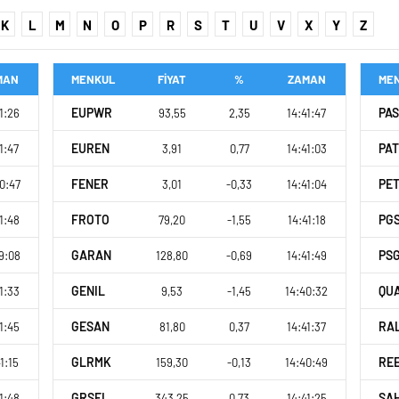
K
L
M
N
O
P
R
S
T
U
V
X
Y
Z
MAN
MENKUL
FİYAT
%
ZAMAN
ME
EUPWR
PA
1:26
93,55
2,35
14:41:47
EUREN
PA
1:47
3,91
0,77
14:41:03
FENER
PE
0:47
3,01
-0,33
14:41:04
FROTO
PG
1:48
79,20
-1,55
14:41:18
GARAN
PS
9:08
128,80
-0,69
14:41:49
GENIL
QU
1:33
9,53
-1,45
14:40:32
GESAN
RA
1:45
81,80
0,37
14:41:37
GLRMK
RE
1:15
159,30
-0,13
14:40:49
GRSEL
SA
1:48
343,25
0,73
14:41:25