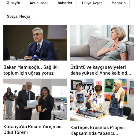
3-sayfa
Acun Ilıcalı
haberler
Hülya Avşar
Magazin
Sosyal Medya
Bakan Memişoğlu: Sağlıklı
Üzüntü ve kaygı seviyeleri
toplum için uğraşıyoruz
daha yüksek! Anne kalbindeki
şaşırtan değişim
Kütahya’da Resim Yarışması
Kartepe, Erasmus Projesi
Ödül Töreni
Kapsamında Yabancı