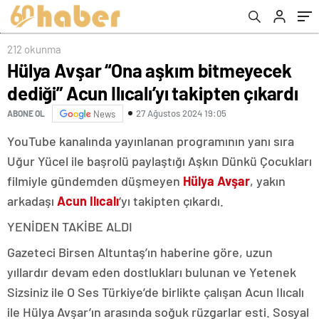
212 okunma
Hülya Avşar “Ona aşkım bitmeyecek
dediği” Acun Ilıcalı’yı takipten çıkardı
27 Ağustos 2024 19:05
ABONE OL
News
YouTube kanalında yayınlanan programının yanı sıra
Uğur Yücel ile başrolü paylaştığı Aşkın Dünkü Çocukları
filmiyle gündemden düşmeyen
Hülya Avşar
, yakın
arkadaşı
Acun Ilıcalı
‘yı takipten çıkardı.
YENİDEN TAKİBE ALDI
Gazeteci Birsen Altuntaş’ın haberine göre, uzun
yıllardır devam eden dostlukları bulunan ve Yetenek
Sizsiniz ile O Ses Türkiye’de birlikte çalışan Acun Ilıcalı
ile Hülya Avşar’ın arasında soğuk rüzgarlar esti. Sosyal