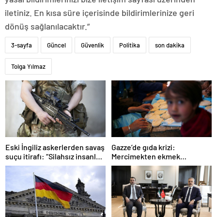
iletiniz. En kısa süre içerisinde bildirimlerinize geri
dönüş sağlanılacaktır.”
3-sayfa
Güncel
Güvenlik
Politika
son dakika
Tolga Yılmaz
Gazze’de gıda krizi:
Eski İngiliz askerlerden savaş
Mercimekten ekmek
suçu itirafı: “Silahsız insanları
yapıyorlar
uykuda öldürdüler”