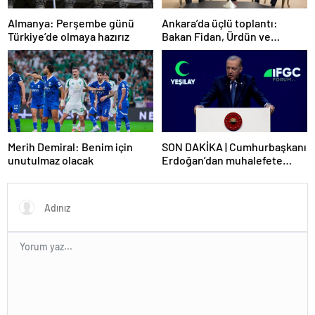
Ankara’da üçlü toplantı:
Almanya: Perşembe günü
Bakan Fidan, Ürdün ve
Türkiye’de olmaya hazırız
Suriyeli mevkidaşlarıyla
görüştü
Merih Demiral: Benim için
SON DAKİKA | Cumhurbaşkanı
unutulmaz olacak
Erdoğan’dan muhalefete
tepki: Biranın şarabın fiyatını
dert ettikleri kadar suyun
fiyatını dert etmiyorlar