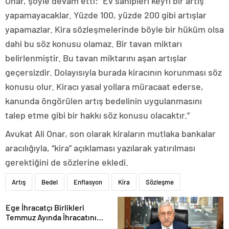
Onar, şöyle devam etti: “Ev sahipleri keyfi bir artış
yapamayacaklar. Yüzde 100, yüzde 200 gibi artışlar
yapamazlar. Kira sözleşmelerinde böyle bir hüküm olsa
dahi bu söz konusu olamaz. Bir tavan miktarı
belirlenmiştir. Bu tavan miktarını aşan artışlar
geçersizdir. Dolayısıyla burada kiracının korunması söz
konusu olur. Kiracı yasal yollara müracaat ederse,
kanunda öngörülen artış bedelinin uygulanmasını
talep etme gibi bir hakkı söz konusu olacaktır.”
Avukat Ali Onar, son olarak kiraların mutlaka bankalar
aracılığıyla, “kira” açıklaması yazılarak yatırılması
gerektiğini de sözlerine ekledi.
Artış
Bedel
Enflasyon
Kira
Sözleşme
Ege İhracatçı Birlikleri
Temmuz Ayında İhracatını
Artırdı