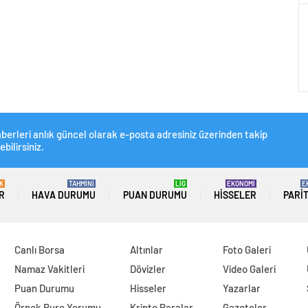
berleri anlık güncel olarak e-posta adresiniz üzerinden takip
ebilirsiniz.
K
TAHMİNİ
LİG
EKONOMİ
E
R
HAVA DURUMU
PUAN DURUMU
HISSELER
PARI
Canlı Borsa
Altınlar
Foto Galeri
Namaz Vakitleri
Dövizler
Video Galeri
Puan Durumu
Hisseler
Yazarlar
Örnek Burç Yorumu
Kripto Paralar
Gazeteler