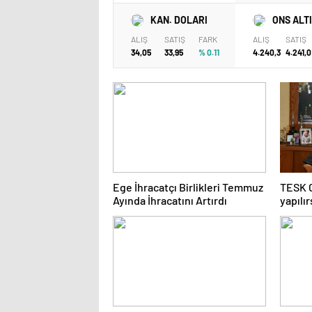
KAN. DOLARI
ONS ALT
ALIŞ
SATIŞ
FARK
ALIŞ
SATIŞ
34,05
33,95
% 0.11
4.240,3
4.241,0
Ege İhracatçı Birlikleri Temmuz
TESK 
Ayında İhracatını Artırdı
yapılı