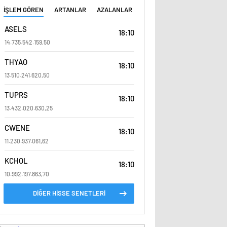
İŞLEM GÖREN
ARTANLAR
AZALANLAR
ASELS
18:10
14.735.542.159,50
THYAO
18:10
13.510.241.620,50
TUPRS
18:10
13.432.020.630,25
CWENE
18:10
11.230.937.061,62
KCHOL
18:10
10.992.197.863,70
DİĞER HİSSE SENETLERİ