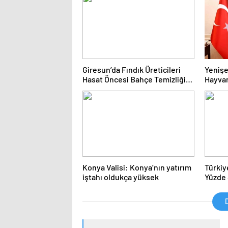
Türkiye
Giresun’da Fındık Üreticileri
Yenişe
Hasat Öncesi Bahçe Temizliği
Hayvan
İle Uğraşıyor
Konya Valisi: Konya’nın yatırım
Türkiy
iştahı oldukça yüksek
Yüzde 
D