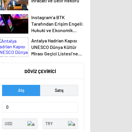
İhracatı ve Gelir Rekoru
Instagram’a BTK
Tarafından Erişim Engeli:
Hukuki ve Ekonomik
Etkileri
Antalya Hadrian Kapısı
UNESCO Dünya Kültür
Mirası Geçici Listesi’ne
aday olacak
DÖVİZ ÇEVİRİCİ
Alış
Satış