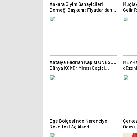
Ankara Giyim Sanayicileri
Muğla’
Derneği Başkanı: Fiyatlar daha
Gelir 
dengeli olacak
Antalya Hadrian Kapısı UNESCO
MEVKA 
Dünya Kültür Mirası Geçici
düzenl
Listesi’ne aday olacak
semin
Ege Bölgesi’nde Narenciye
Çerkez
Rekoltesi Açıklandı
Odası,
lisele