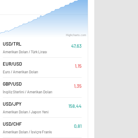
Highcharts.com
Mayıs '26
Temmuz '26
USD/TRL
47,63
Amerikan Doları / Türk Lirası
TESK Genel Başkanı: Zam ya
EUR/USD
1,15
Euro / Amerikan Doları
enflasyon artar
GBP/USD
1,35
İngiliz Sterlini / Amerikan Doları
USD/JPY
158,44
Amerikan Doları / Japon Yeni
USD/CHF
0,81
Amerikan Doları / İsviçre Frankı