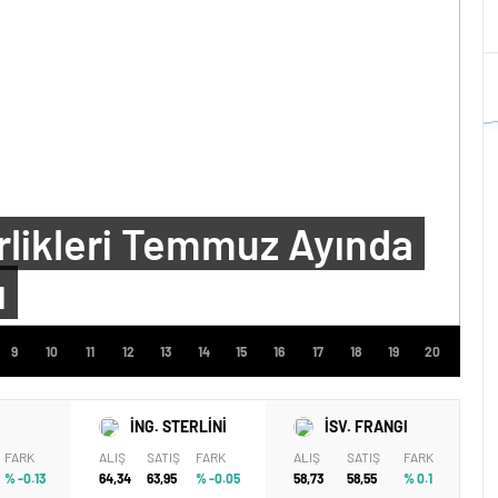
46
44
irlikleri Temmuz Ayında
ı
İNG. STERLİNİ
İSV. FRANGI
FARK
ALIŞ
SATIŞ
FARK
ALIŞ
SATIŞ
FARK
% -0.13
64,34
63,95
% -0.05
58,73
58,55
% 0.1