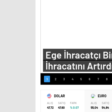
Ege İhracatçı B
İhracatını Artırd
DOLAR
EURO
ALIŞ
SATIŞ
FARK
ALIŞ
SATIŞ
47,72
47,60
% 0.07
55,04
54,84