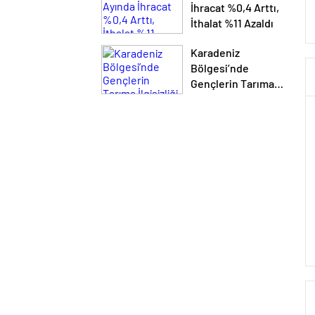
İhracat %0,4 Arttı,
İthalat %11 Azaldı
Karadeniz
Bölgesi’nde
Gençlerin Tarıma
İlgisizliği Fındık
Üretimini Olumsuz
Etkiliyor