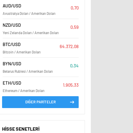
AUD/USD
0,70
Avustralya Doları / Amerikan Doları
NZD/USD
0,59
Yeni Zelanda Doları / Amerikan Doları
BTC/USD
64.372,08
Bitcoin / Amerikan Doları
BYN/USD
0,34
Belarus Rublesi / Amerikan Doları
ETH/USD
1.905,33
Ethereum / Amerikan Doları
DİĞER PARİTELER
HİSSE SENETLERİ