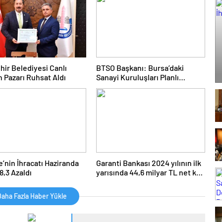
’yi ziyaret etti
hir Belediyesi Canlı
BTSO Başkanı: Bursa’daki
 Pazarı Ruhsat Aldı
Sanayi Kuruluşları Planlı
Alanlara Taşınmalı
e’nin İhracatı Haziranda
Garanti Bankası 2024 yılının ilk
8,3 Azaldı
yarısında 44,6 milyar TL net kar
elde etti
aha Fazla Haber Yükle