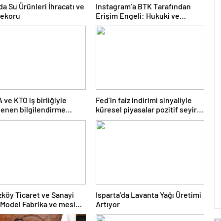
da Su Ürünleri İhracatı ve
Instagram’a BTK Tarafından
Rekoru
Erişim Engeli: Hukuki ve
Ekonomik Etkileri
ve KTO iş birliğiyle
Fed’in faiz indirimi sinyaliyle
enen bilgilendirme
küresel piyasalar pozitif seyir
eri
izliyor
köy Ticaret ve Sanayi
Isparta’da Lavanta Yağı Üretimi
 Model Fabrika ve meslek
Artıyor
rine destek için SMC