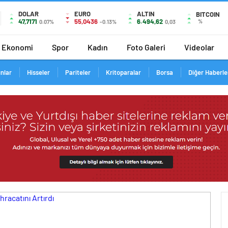
DOLAR
EURO
ALTIN
BITCOIN
47,7171
55,0436
6.494,62
%
0.07%
-0.13%
0,03
Ekonomi
Spor
Kadın
Foto Galeri
Videolar
ınlar
Hisseler
Pariteler
Kritoparalar
Borsa
Diğer Haberle
48