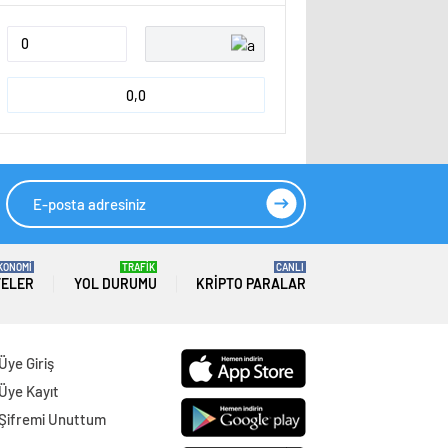
0,0
KONOMİ
TRAFİK
CANLI
TELER
YOL DURUMU
KRIPTO PARALAR
Üye Giriş
Üye Kayıt
Şifremi Unuttum