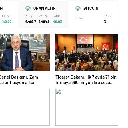
IN
GRAM ALTIN
BITCOIN
FARK
ALIŞ
SATIŞ
FARK
FARK
FİYAT
%0,02
6.493,7
6.494,6
%0,03
%
Genel Başkanı: Zam
Ticaret Bakanı: İlk 7 ayda 71 bin
rsa enflasyon artar
firmaya 960 milyon lira ceza
uygulandı