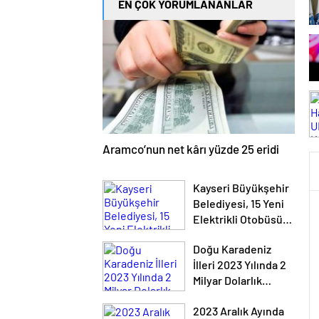
EN ÇOK YORUMLANANLAR
Aramco’nun net kârı yüzde 25 eridi
Kayseri Büyükşehir
Belediyesi, 15 Yeni
Elektrikli Otobüsü
Ulaşım Filosuna
Doğu Karadeniz
Ekledi
İlleri 2023 Yılında 2
Milyar Dolarlık
İhracat Yaptı
2023 Aralık Ayında