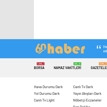
Ha
ed
CANLI
ANLIK
GÜNLÜ
BORSA
NAMAZ VAKITLERI
GAZETELE
Hava Durumu Dark
Canlı Tv Dark
Yol Durumu Dark
Yayın Akışları Dark
Canlı Tv Light
Nöbetçi Eczaneler
Son Dakika