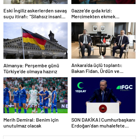
Gazze’de gıda krizi:
Eski İngiliz askerlerden savaş
Mercimekten ekmek
suçu itirafı: “Silahsız insanları
yapıyorlar
uykuda öldürdüler”
Ankara’da üçlü toplantı:
Almanya: Perşembe günü
Bakan Fidan, Ürdün ve
Türkiye’de olmaya hazırız
Suriyeli mevkidaşlarıyla
görüştü
Merih Demiral: Benim için
SON DAKİKA | Cumhurbaşkanı
unutulmaz olacak
Erdoğan’dan muhalefete
tepki: Biranın şarabın fiyatını
dert ettikleri kadar suyun