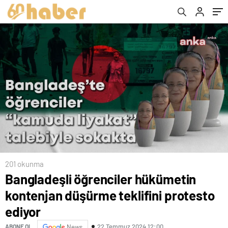
201 okunma
Bangladeşli öğrenciler hükümetin
kontenjan düşürme teklifini protesto
ediyor
22 Temmuz 2024 12:00
ABONE OL
News