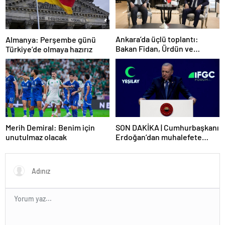
Ankara’da üçlü toplantı:
Almanya: Perşembe günü
Bakan Fidan, Ürdün ve
Türkiye’de olmaya hazırız
Suriyeli mevkidaşlarıyla
görüştü
Merih Demiral: Benim için
SON DAKİKA | Cumhurbaşkanı
unutulmaz olacak
Erdoğan’dan muhalefete
tepki: Biranın şarabın fiyatını
dert ettikleri kadar suyun
fiyatını dert etmiyorlar