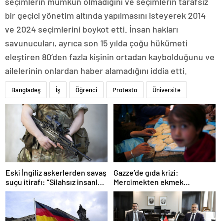
seçimlerin mümkün olmadığını ve seçimlerin tarafsız
bir geçici yönetim altında yapılmasını isteyerek 2014
ve 2024 seçimlerini boykot etti. İnsan hakları
savunucuları, ayrıca son 15 yılda çoğu hükümeti
eleştiren 80’den fazla kişinin ortadan kaybolduğunu ve
ailelerinin onlardan haber alamadığını iddia etti.
Bangladeş
İş
Öğrenci
Protesto
Üniversite
Gazze’de gıda krizi:
Eski İngiliz askerlerden savaş
Mercimekten ekmek
suçu itirafı: “Silahsız insanları
yapıyorlar
uykuda öldürdüler”