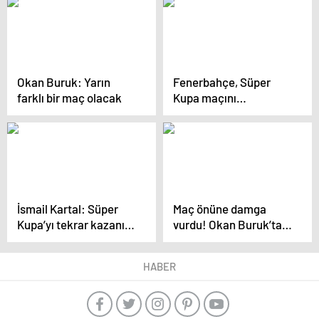
nefes kesen final
Okan Buruk: Yarın
Fenerbahçe, Süper
farklı bir maç olacak
Kupa maçını
kazanarak 2023’ü
kupayla kapatmak
istiyor
İsmail Kartal: Süper
Maç önüne damga
Kupa’yı tekrar kazanıp
vurdu! Okan Buruk’tan
camiamı mutlu etmek
derbinin hakemine
istiyorum
çağrı
HABER