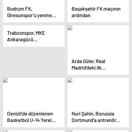
Bodrum FK,
Başakşehir FK maçının
Giresunspor’u yenmek
ardından
için hazırlanıyor
Trabzonspor, MKE
Ankaragücü
deplasmanında
galibiyetle döndü
Arda Güler, Real
Madrid’deki ilk
maçında beğeni
topladı
Denizli’de düzenlenen
Nuri Şahin, Borussia
Basketbol U-14 Yerel
Dortmund’a antrenör
Lig Şampiyonası’nda
olarak transfer oldu