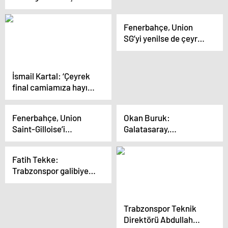
aklımın ucundan
geçmiyor’
Fenerbahçe, Union
SG’yi yenilse de çeyrek
finale yükseldi
İsmail Kartal: ‘Çeyrek
final camiamıza hayırlı
olsun’
Fenerbahçe, Union
Okan Buruk:
Saint-Gilloise’i
Galatasaray,
eleyerek çeyrek finale
şampiyonluğa ulaşmak
yükseldi
istiyor
Fatih Tekke:
Trabzonspor galibiyeti
bizim için çok
değerliydi
Trabzonspor Teknik
Direktörü Abdullah