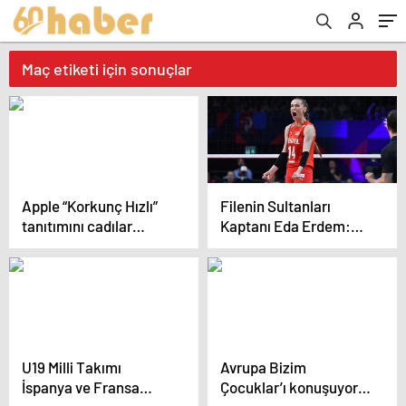
Maç etiketi için sonuçlar
Apple “Korkunç Hızlı”
Filenin Sultanları
tanıtımını cadılar
Kaptanı Eda Erdem:
bayramında yapmayı
Herkesin Aklında,
planlıyor
Hayalinde Madalya Var
U19 Milli Takımı
Avrupa Bizim
İspanya ve Fransa
Çocuklar’ı konuşuyor!