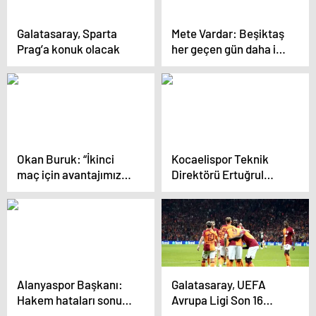
Galatasaray, Sparta
Mete Vardar: Beşiktaş
Prag’a konuk olacak
her geçen gün daha iyi
olacak
Okan Buruk: “İkinci
Kocaelispor Teknik
maç için avantajımız
Direktörü Ertuğrul
oldu”
Sağlam: Şanlıurfaspor
karşısında kazanmak
istiyoruz
Alanyaspor Başkanı:
Galatasaray, UEFA
Hakem hataları sonuca
Avrupa Ligi Son 16
etki etti
Play-Off Turu ilk