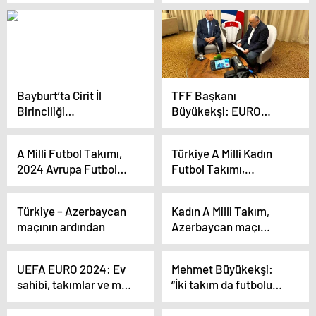
karşısında oyunu
Manşetlerden biri
domine etti
Almanları kızdıracak
Bayburt’ta Cirit İl
TFF Başkanı
Birinciliği
Büyükekşi: EURO
Müsabakaları Başladı
2024’te ilk hedefimiz
gruptan çıkmak
A Milli Futbol Takımı,
Türkiye A Milli Kadın
2024 Avrupa Futbol
Futbol Takımı,
Şampiyonası
Azerbaycan’ı mağlup
hazırlıkları
ederek ikinci
Türkiye – Azerbaycan
Kadın A Milli Takım,
kapsamında İtalya ile
galibiyetini aldı
maçının ardından
Azerbaycan maçı
özel maçta
öncesi basın toplantısı
karşılaşacak
düzenledi
UEFA EURO 2024: Ev
Mehmet Büyükekşi:
sahibi, takımlar ve maç
“İki takım da futbolu
programı
çirkinleştirmeden
oynadı”