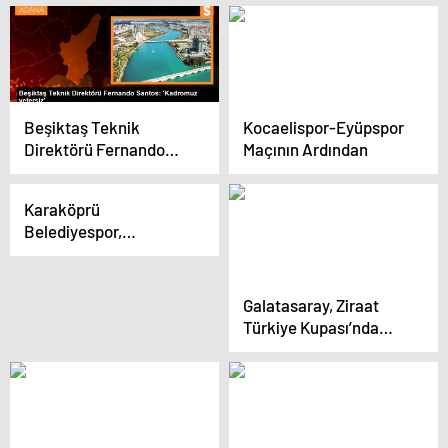
yıl geçti
büyüklüğün seviyesi
değil
Beşiktaş Teknik
Kocaelispor-Eyüpspor
Direktörü Fernando
Maçının Ardından
Santos: ‘Beşiktaş’ın Şu
Andaki Kadro Seviyesi
Karaköprü
Bu Büyüklüğün
Belediyespor,
Seviyesi Değil’
şampiyonluk için iddialı
Galatasaray, Ziraat
Türkiye Kupası’nda
Ümraniyespor’u 4-1
mağlup etti