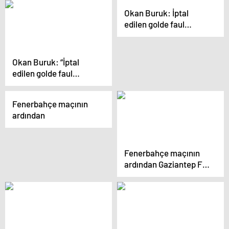
puan almaktı’
Okan Buruk: İptal
edilen golde faul
olduğunu
düşünmüyorum
Okan Buruk: “İptal
edilen golde faul
olduğunu
düşünmüyorum”
Fenerbahçe maçının
ardından
Fenerbahçe maçının
ardından Gaziantep FK
Teknik Direktörü
Sumudica ve
Fenerbahçe Teknik
Direktörü Kartal
açıklamalarda bulundu