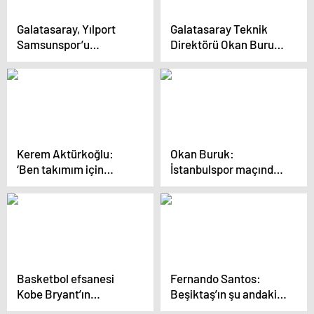
Galatasaray, Yılport
Galatasaray Teknik
Samsunspor’u
Direktörü Okan Buruk,
deplasmanda 2-0
sağ bek ve sol bek
yendi
transferleri için acele
ettiklerini söyledi
Kerem Aktürkoğlu:
Okan Buruk:
‘Ben takımım için
İstanbulspor maçında
sahaya çıkıyorum’
daha iyi olmamız
gerekiyordu
Basketbol efsanesi
Fernando Santos:
Kobe Bryant’ın
Beşiktaş’ın şu andaki
ölümünün ardından 4
kadro seviyesi bu