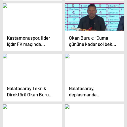
maçında Sparta Prag
ile karşılaşacak
Kastamonuspor, lider
Okan Buruk: ‘Cuma
Iğdır FK maçında
gününe kadar sol bek
galibiyet hedefliyor
transferini
sonlandırmak istiyoruz’
Galatasaray Teknik
Galatasaray,
Direktörü Okan Buruk,
deplasmanda
sol bek transferini
Samsunspor’u 2-0
sonlandırmak
mağlup etti
istediklerini söyledi