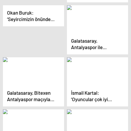
Avcı: “Şanssızlıkların
hepsini maçta yaşadık”
Okan Buruk:
‘Seyircimizin önünde
alışık olmadığımız bir
mağlubiyet aldık’
Galatasaray,
Antalyaspor ile
Trendyol Süper Lig’de
56. kez karşılaşacak
Galatasaray, Bitexen
İsmail Kartal:
Antalyaspor maçıyla
‘Oyuncular çok iyi
liderliği korumak
karakter ortaya koydu’
istiyor