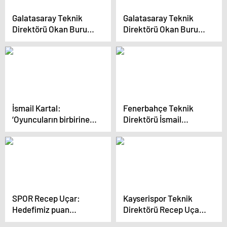
Galatasaray Teknik
Galatasaray Teknik
Direktörü Okan Buruk:
Direktörü Okan Buruk:
Türkiye Kupası’nda son
Ziraat Türkiye
16 turuna yükselmek
Kupası’nı kazanmak
mutluluk verici
istiyoruz
İsmail Kartal:
Fenerbahçe Teknik
‘Oyuncuların birbirine
Direktörü İsmail
saygısı bizi buraya
Kartal: Takımda Tatlı
getirdi’
Bir Rekabet Var
SPOR Recep Uçar:
Kayserispor Teknik
Hedefimiz puan
Direktörü Recep Uçar:
almaktı, başaramadık
‘Üzgünüm, hedefimiz