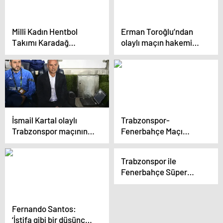
Milli Kadın Hentbol
Erman Toroğlu’ndan
Takımı Karadağ
olaylı maçın hakemi
maçına sporseverleri
Halil Umut Meler’e
davet ediyor
tepki: Bu maçın yarıda
kalması lazımdı
İsmail Kartal olaylı
Trabzonspor-
Trabzonspor maçının
Fenerbahçe Maçı
ardından konuştu:
Sonrası Olaylarla İlgili
Yardımcılarım
Soruşturma Başlatıldı
Trabzonspor ile
yaralandı, oğlumun
Fenerbahçe Süper
kafası şişti
Lig’de Karşı Karşıya
Fernando Santos:
‘İstifa gibi bir düşünce