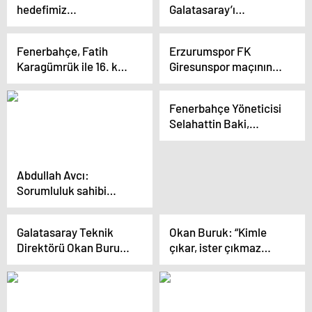
hedefimiz
Galatasaray’ı
Galatasaray’ı
şampiyon yapmak için
şampiyon yapmak”
6 maç kaldı
Fenerbahçe, Fatih
Erzurumspor FK
Karagümrük ile 16. kez
Giresunspor maçının
karşı karşıya
ardından
Fenerbahçe Yöneticisi
Selahattin Baki,
Galatasaray Başkanı
Dursun Özbek’e Yanıt
Verdi
Abdullah Avcı:
Sorumluluk sahibi
insanlar, sorumlu
davranacaklar
Galatasaray Teknik
Okan Buruk: “Kimle
Direktörü Okan Buruk:
çıkar, ister çıkmaz
Performansımızdan
rakibimizin kararı”
memnun değilim