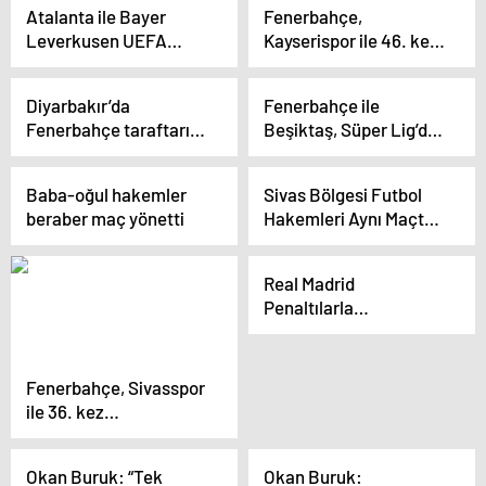
Atalanta ile Bayer
Fenerbahçe,
Leverkusen UEFA
Kayserispor ile 46. kez
Avrupa Ligi finalinde
karşı karşıya
karşı karşıya gelecek
Diyarbakır’da
Fenerbahçe ile
Fenerbahçe taraftarı,
Beşiktaş, Süper Lig’de
Icardi’nin golü sonrası
359. kez karşılaşacak
polise şikayette
Baba-oğul hakemler
Sivas Bölgesi Futbol
bulundu
beraber maç yönetti
Hakemleri Aynı Maçta
Görev Aldı
Real Madrid
Penaltılarla
Manchester City’yi
Yendi ve Yarı Finale
Yükseldi
Fenerbahçe, Sivasspor
ile 36. kez
karşılaşacak
Okan Buruk: “Tek
Okan Buruk: