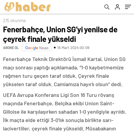
215 okunma
Fenerbahçe, Union SG’yi yenilse de
çeyrek finale yükseldi
16 Mart 2024 00:09
ABONE OL
News
Fenerbahçe Teknik Direktörü İsmail Kartal, Union SG
maçı sonrası yaptığı açıklamada, “1-0 kaybetmemize
rağmen turu geçen taraf olduk. Çeyrek finale
yükselen taraf olduk. Camiamıza hayırlı olsun” dedi.
UEFA Avrupa Konferans Ligi Son 16 Turu rövanş
maçında Fenerbahçe, Belçika ekibi Union Saint-
Gilloise ile karşılaşırken sahadan 1-0 yenilgiyle ayrıldı.
İlk maçta elde ettiği 3-0’lık sonuçla birlikte sarı-
lacivertliler, çeyrek finale yükseldi. Müsabakanın