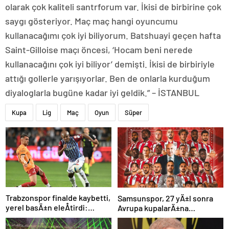
olarak çok kaliteli santrforum var. İkisi de birbirine çok
saygı gösteriyor. Maç maç hangi oyuncumu
kullanacağımı çok iyi biliyorum. Batshuayi geçen hafta
Saint-Gilloise maçı öncesi, ‘Hocam beni nerede
kullanacağını çok iyi biliyor’ demişti. İkisi de birbiriyle
attığı gollerle yarışıyorlar. Ben de onlarla kurduğum
diyaloglarla bugüne kadar iyi geldik.” – İSTANBUL
Kupa
Lig
Maç
Oyun
Süper
Trabzonspor finalde kaybetti,
Samsunspor, 27 yÄ±l sonra
yerel basÄ±n eleÅtirdi:
Avrupa kupalarÄ±na
“Futbol felaket, sonuÃ§
katÄ±lÄ±yor
rezalet”