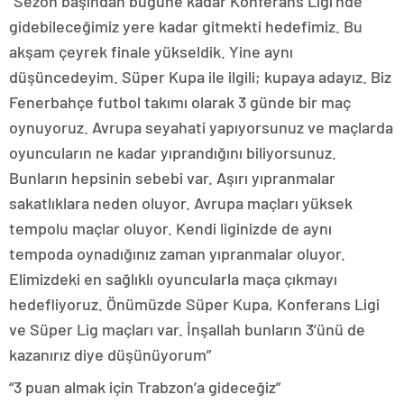
“Sezon başından bugüne kadar Konferans Ligi’nde
gidebileceğimiz yere kadar gitmekti hedefimiz. Bu
akşam çeyrek finale yükseldik. Yine aynı
düşüncedeyim. Süper Kupa ile ilgili; kupaya adayız. Biz
Fenerbahçe futbol takımı olarak 3 günde bir maç
oynuyoruz. Avrupa seyahati yapıyorsunuz ve maçlarda
oyuncuların ne kadar yıprandığını biliyorsunuz.
Bunların hepsinin sebebi var. Aşırı yıpranmalar
sakatlıklara neden oluyor. Avrupa maçları yüksek
tempolu maçlar oluyor. Kendi liginizde de aynı
tempoda oynadığınız zaman yıpranmalar oluyor.
Elimizdeki en sağlıklı oyuncularla maça çıkmayı
hedefliyoruz. Önümüzde Süper Kupa, Konferans Ligi
ve Süper Lig maçları var. İnşallah bunların 3’ünü de
kazanırız diye düşünüyorum”
“3 puan almak için Trabzon’a gideceğiz”