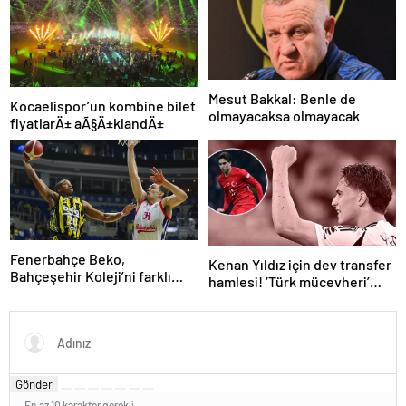
Mesut Bakkal: Benle de
Kocaelispor’un kombine bilet
olmayacaksa olmayacak
fiyatlarÄ± aÃ§Ä±klandÄ±
Fenerbahçe Beko,
Kenan Yıldız için dev transfer
Bahçeşehir Koleji’ni farklı
hamlesi! ‘Türk mücevheri’
yendi
diyerek bombayı
duyurdular…
Gönder
En az 10 karakter gerekli