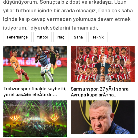
düşünüyorum. Sonuçta biz dost ve arkadaşız. Uzun
yıllar futbolun içinde bir arada olacağız. Daha çok saha
içinde kalıp cevap vermeden yolumuza devam etmek
istiyorum.” diyerek sözlerini tamamladı.
Fenerbahçe
futbol
Maç
Saha
Teknik
Trabzonspor finalde kaybetti,
Samsunspor, 27 yÄ±l sonra
yerel basÄ±n eleÅtirdi:
Avrupa kupalarÄ±na
“Futbol felaket, sonuÃ§
katÄ±lÄ±yor
rezalet”