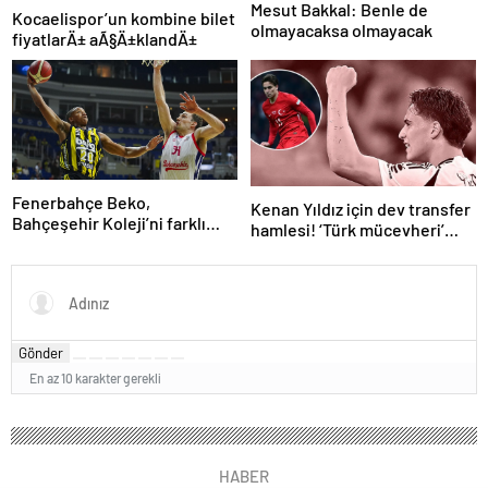
Mesut Bakkal: Benle de
Kocaelispor’un kombine bilet
olmayacaksa olmayacak
fiyatlarÄ± aÃ§Ä±klandÄ±
Fenerbahçe Beko,
Kenan Yıldız için dev transfer
Bahçeşehir Koleji’ni farklı
hamlesi! ‘Türk mücevheri’
yendi
diyerek bombayı
duyurdular…
Gönder
En az 10 karakter gerekli
HABER