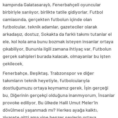
kampında Galatasaraylı, Fenerbahçeli oyuncular
birbiriyle sarılıyor, birlikte tatile gidiyorlar. Futbol
camiasında, gerçekten futbolun içinde olan
futbolcular, teknik adamlar, gazeteciler olarak
arkadaşız, dostuz. Sokakta da farklı takımı tutanlar el
ele, kol kola ama bunu bozmak isteyen insanlar ortaya
çıkabiliyor. Bununla ilgili zamana ihtiyaç var. Futbolun
gerçek sahipleri burada kalacak, olmayanlar bu işten
çekilecek.
Fenerbahçe, Beşiktaş, Trabzonspor ve diğer
takımların teknik heyetiyle, futbolcularıyla
dostluğumuzu ortaya koymamız gerek. İşin gerçeği
bu. Diğerinin gerçekçi olduğuna inanmıyorum. İnsanlar
provoke ediliyor. Bu ülkede Halil Umut Meler’in
dövülmesi yaşanmadı mı? Herkes ayağa kalktı,
ziyarete gitti ama yine benzer şeylerin ortaya