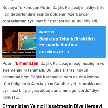
Rossiya 1’e konuşan Putin, Dağlık Karabağ’ın aidiyeti ile
ilgili değerlendirmesinde bölgenin Azerbaycan
topraklarının ayrılmaz bir parçası olduğunu söyledi.
BASKETBOL
Beşiktaş Teknik Direktörü
Fernando Santos:
‘Beşiktaş’ın Şu Andaki Kadro
HABERİN DEVAMI
Seviyesi Bu Büyüklüğün
Seviyesi Değil’
Putin, “
Ermenistan
, Dağlık Karabağ’ın bağımsızlığını ve
egemenliğini tanımadı. Bu, uluslararası hukuk
açısından hem Dağlık Karabağ’ın hem de ona komşu
tüm bölgelerin Azerbaycan Cumhuriyeti topraklarının
ayrılmaz bir parçası olduğu anlamına geliyordu” diye
konuştu.
Ermenistan Yalnız Hissetmesin Diye Herşeyi