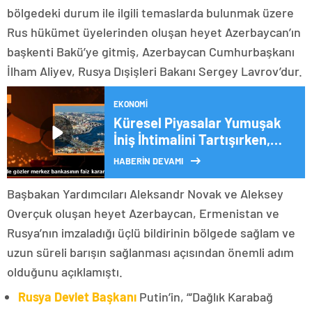
bölgedeki durum ile ilgili temaslarda bulunmak üzere
Rus hükümet üyelerinden oluşan heyet Azerbaycan’ın
başkenti Bakü’ye gitmiş, Azerbaycan Cumhurbaşkanı
İlham Aliyev, Rusya Dışişleri Bakanı Sergey Lavrov’dur.
EKONOMI
Küresel Piyasalar Yumuşak
İniş İhtimalini Tartışırken,
TCMB Para Politikası
HABERİN DEVAMI
Kararları Öne Çıktı
Başbakan Yardımcıları Aleksandr Novak ve Aleksey
Overçuk oluşan heyet Azerbaycan, Ermenistan ve
Rusya’nın imzaladığı üçlü bildirinin bölgede sağlam ve
uzun süreli barışın sağlanması açısından önemli adım
olduğunu açıklamıştı.
Rusya Devlet Başkanı
Putin’in, “‘Dağlık Karabağ