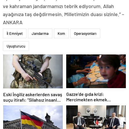
ve kahraman jandarmamızı tebrik ediyorum. Allah
ayağınıza taş değdirmesin. Milletimizin duası sizinle.” –
ANKARA
İl Emniyet
Jandarma
Kom
Operasyonları
Uyuşturucu
Gazze’de gıda krizi:
Eski İngiliz askerlerden savaş
Mercimekten ekmek
suçu itirafı: “Silahsız insanları
yapıyorlar
uykuda öldürdüler”