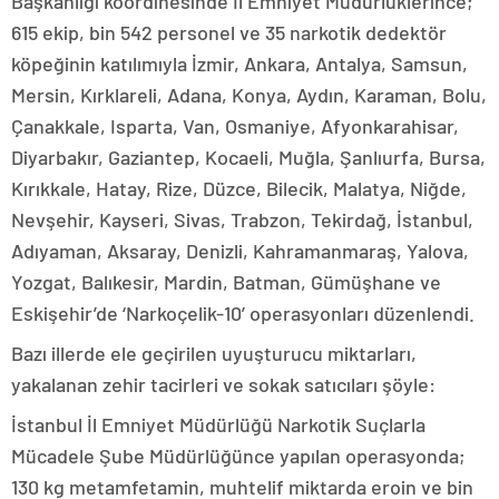
Başkanlığı koordinesinde İl Emniyet Müdürlüklerince;
615 ekip, bin 542 personel ve 35 narkotik dedektör
köpeğinin katılımıyla İzmir, Ankara, Antalya, Samsun,
Mersin, Kırklareli, Adana, Konya, Aydın, Karaman, Bolu,
Çanakkale, Isparta, Van, Osmaniye, Afyonkarahisar,
Diyarbakır, Gaziantep, Kocaeli, Muğla, Şanlıurfa, Bursa,
Kırıkkale, Hatay, Rize, Düzce, Bilecik, Malatya, Niğde,
Nevşehir, Kayseri, Sivas, Trabzon, Tekirdağ, İstanbul,
Adıyaman, Aksaray, Denizli, Kahramanmaraş, Yalova,
Yozgat, Balıkesir, Mardin, Batman, Gümüşhane ve
Eskişehir’de ‘Narkoçelik-10’ operasyonları düzenlendi.
Bazı illerde ele geçirilen uyuşturucu miktarları,
yakalanan zehir tacirleri ve sokak satıcıları şöyle:
İstanbul İl Emniyet Müdürlüğü Narkotik Suçlarla
Mücadele Şube Müdürlüğünce yapılan operasyonda;
130 kg metamfetamin, muhtelif miktarda eroin ve bin