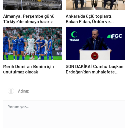
Ankara’da üçlü toplantı:
Almanya: Perşembe günü
Bakan Fidan, Ürdün ve
Türkiye’de olmaya hazırız
Suriyeli mevkidaşlarıyla
görüştü
Merih Demiral: Benim için
SON DAKİKA | Cumhurbaşkanı
unutulmaz olacak
Erdoğan’dan muhalefete
tepki: Biranın şarabın fiyatını
dert ettikleri kadar suyun
fiyatını dert etmiyorlar