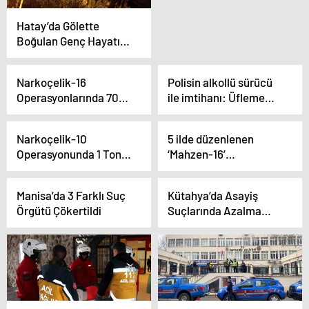
tarandı
Hatay’da Gölette
Boğulan Genç Hayatını
Kaybetti
Narkoçelik-16
Polisin alkollü sürücü
Operasyonlarında 700
ile imtihanı: Üfleme
Kilo Uyuşturucu Madde
eğitimi verilen kadın
ve 13 Bin Adet
44. seferde başardı
Narkoçelik-10
5 ilde düzenlenen
Uyuşturucu Hap Ele
Operasyonunda 1 Ton
‘Mahzen-16’
Geçirildi
Uyuşturucu Ele
operasyonlarında 3 ayrı
Geçirildi, 250 Zehir
organize suç örgütü
Manisa’da 3 Farklı Suç
Kütahya’da Asayiş
Taciri Yakalandı
çökertildi
Örgütü Çökertildi
Suçlarında Azalma
Yaşandı