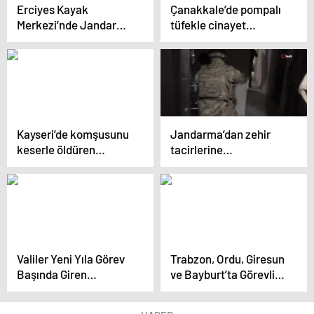
Erciyes Kayak
Çanakkale’de pompalı
Merkezi’nde Jandarma
tüfekle cinayet
Arama Kurtarma
zanlıları adliyeye sevk
Timleri Güvenliği
edildi
Sağlıyor
Kayseri’de komşusunu
Jandarma’dan zehir
keserle öldüren
tacirlerine
şüpheliye
Narkogüç-49
ağırlaştırılmış müebbet
operasyonu: 214
istemi
gözaltı
Valiler Yeni Yıla Görev
Trabzon, Ordu, Giresun
Başında Giren
ve Bayburt’ta Görevli
Personeli Ziyaret Etti
Güvenlik Güçleri ve
Sağlık Çalışanları