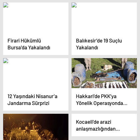
Firari Hükümlü
Balıkesir’de 19 Suçlu
Bursa’da Yakalandı
Yakalandı
12 Yaşındaki Nisanur’a
Hakkari’de PKK’ya
Jandarma Sürprizi
Yönelik Operasyonda
Büyük Miktarda Silah
ve Patlayıcı Ele Ge
Kocaeli’de arazi
geçirildi
anlaşmazlığından
çıkan kavgada ev