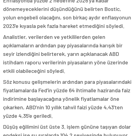
Enflasyonda yüzde 2 hedefine 2026’ya kadar
dönemeyeceklerini düşündüğünü belirten Bostic,
yolun engebeli olacağını, son birkaç aydır enflasyonun
2023’e kıyasla pek fazla hareket etmediğini söyledi.
Analistler, verilerden ve yetkililerden gelen
açıklamaların ardından pay piyasalarında karışık bir
seyir izlendiğini belirterek, yarın açıklanacak ABD
istihdam raporu verilerinin piyasaların yöne üzerinde
etkili olabileceğini söyledi.
Söz konusu gelişmelerin ardından para piyasalarındaki
fiyatlamalarda Fed’in yüzde 64 ihtimalle haziranda faiz
indirimine başlayacağına yönelik fiyatlamalar öne
çıkarken, ABD’nin 10 yıllık tahvil faizi yüzde 4,43’ten
yüzde 4,35’e geriledi.
Düşüş eğilimini üst üste 3. işlem gününe taşıyan dolar
endeksi ise şu sıralarda 104,2 seviyesinde bulunuyor.