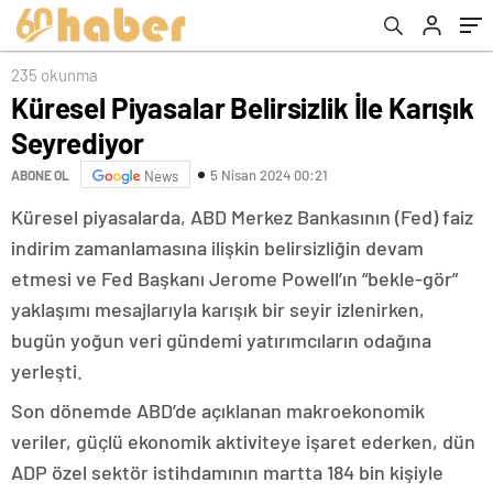
235 okunma
Küresel Piyasalar Belirsizlik İle Karışık
Seyrediyor
5 Nisan 2024 00:21
ABONE OL
News
Küresel piyasalarda, ABD Merkez Bankasının (Fed) faiz
indirim zamanlamasına ilişkin belirsizliğin devam
etmesi ve Fed Başkanı Jerome Powell’ın “bekle-gör”
yaklaşımı mesajlarıyla karışık bir seyir izlenirken,
bugün yoğun veri gündemi yatırımcıların odağına
yerleşti.
Son dönemde ABD’de açıklanan makroekonomik
veriler, güçlü ekonomik aktiviteye işaret ederken, dün
ADP özel sektör istihdamının martta 184 bin kişiyle