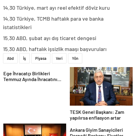
14.30 Türkiye, mart ayı reel efektif döviz kuru
14.30 Türkiye, TCMB haftalık para ve banka
istatistikleri
15.30 ABD, şubat ayı dış ticaret dengesi
15.30 ABD, haftalık işsizlik maaşı başvuruları
Abd
İş
Piyasa
Veri
Yön
Ege İhracatçı Birlikleri
Temmuz Ayında İhracatını
Artırdı
TESK Genel Başkanı: Zam
yapılırsa enflasyon artar
Ankara Giyim Sanayicileri
Derneği Başkanı: Fiyatlar