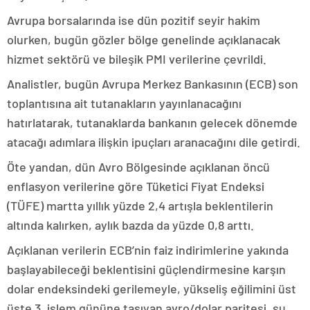
Avrupa borsalarında ise dün pozitif seyir hakim
olurken, bugün gözler bölge genelinde açıklanacak
hizmet sektörü ve bileşik PMI verilerine çevrildi.
Analistler, bugün Avrupa Merkez Bankasının (ECB) son
toplantısına ait tutanakların yayınlanacağını
hatırlatarak, tutanaklarda bankanın gelecek dönemde
atacağı adımlara ilişkin ipuçları aranacağını dile getirdi.
Öte yandan, dün Avro Bölgesinde açıklanan öncü
enflasyon verilerine göre Tüketici Fiyat Endeksi
(TÜFE) martta yıllık yüzde 2,4 artışla beklentilerin
altında kalırken, aylık bazda da yüzde 0,8 arttı.
Açıklanan verilerin ECB’nin faiz indirimlerine yakında
başlayabileceği beklentisini güçlendirmesine karşın
dolar endeksindeki gerilemeyle, yükseliş eğilimini üst
üste 3. işlem gününe taşıyan avro/dolar paritesi, şu