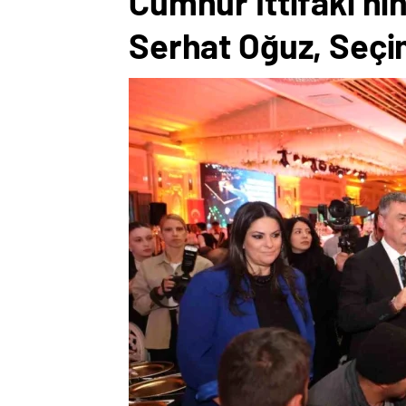
Cumhur İttifakı’n
Serhat Oğuz, Seçim