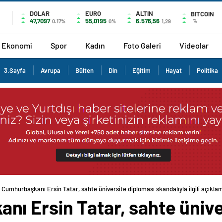
DOLAR
EURO
ALTIN
BITCOIN
47,7097
55,0195
6.576,56
%
0.17%
0%
1,29
Ekonomi
Spor
Kadın
Foto Galeri
Videolar
3.Sayfa
Avrupa
Bülten
Din
Eğitim
Hayat
Politika
Cumhurbaşkanı Ersin Tatar, sahte üniversite diploması skandalıyla ilgili açıkla
ı Ersin Tatar, sahte ünive