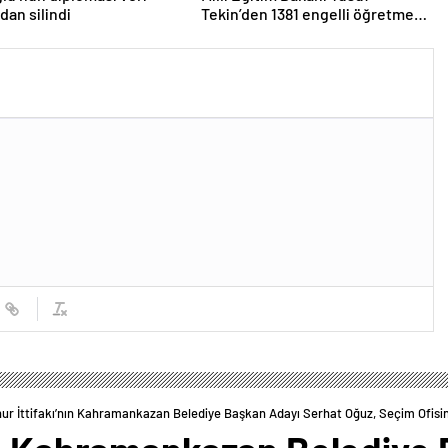
dan silindi
Tekin’den 1381 engelli öğretmen
atamasına ilişkin paylaşım
r İttifakı’nın Kahramankazan Belediye Başkan Adayı Serhat Oğuz, Seçim Ofisin