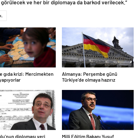
 görülecek ve her bir diplomaya da barkod verilecek.”
k.
e gıda krizi: Mercimekten
Almanya: Perşembe günü
apıyorlar
Türkiye’de olmaya hazırız
u’nun diploması veri
Milli Eğitim Bakanı Yusuf