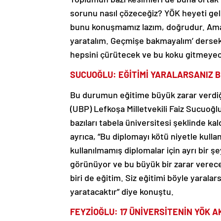
sorunu nasıl çözeceğiz? YÖK heyeti geld
bunu konuşmamız lazım, doğrudur. Ama e
yaratalım. Geçmişe bakmayalım’ dersek,
hepsini çürütecek ve bu koku gitmeyec
SUCUOĞLU: EĞİTİMİ YARALARSANIZ B
Bu durumun eğitime büyük zarar verdiği
(UBP) Lefkoşa Milletvekili Faiz Sucuoğlu
bazıları tabela üniversitesi şeklinde kal
ayrıca, “Bu diplomayı kötü niyetle kullan
kullanılmamış diplomalar için ayrı bir ş
görünüyor ve bu büyük bir zarar verecekt
biri de eğitim. Siz eğitimi böyle yarala
yaratacaktır” diye konuştu.
FEYZİOĞLU: 17 ÜNİVERSİTENİN YÖK 