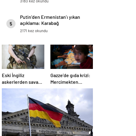
3183 kez okundu
Putin’den Ermenistan’ı yıkan
açıklama: Karabağ
5
Azerbaycan’ın ayrılmaz bir
2171 kez okundu
parçasıdır!
Eski İngiliz
Gazze’de gıda krizi:
askerlerden savaş
Mercimekten
suçu itirafı:
ekmek yapıyorlar
“Silahsız insanları
uykuda öldürdüler”