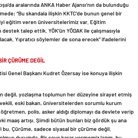
şa’da aralarında ANKA Haber Ajansı’nın da bulunduğu
rmede; “Bu skandala ilişkin KKTC’de bunun genel bir
 eğitim veren üniversitelerimiz var. Eğitim
destek talep ettik. YÖK’ün YÖDAK ile çalışmasıyla
ılacak. Yıpratıcı söylemler de sona erecek” ifadelerini
BİR ÇÜRÜME DEĞİL
isi Genel Başkanı Kudret Özersay ise konuya ilişkin
an değil, yozlaşma toplumun her düzeyine sirayet etmiş
vekili, eski bakan, üniversitelerden sorumlu kurum
i öğretmen, polis, asker aldığı diplomayı da devlete verip
 maaş artışı. Şimdi bütün bunları biz gördük şu ana
l bu. Çürüme, sadece siyasal bir çürüme değil.
 olmuş durumda. Bir şeye karar vermemiz lazım, bu