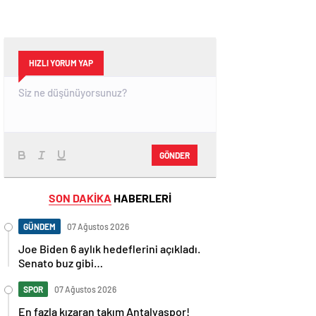
HIZLI YORUM YAP
GÖNDER
SON DAKİKA
HABERLERİ
GÜNDEM
07 Ağustos 2026
Joe Biden 6 aylık hedeflerini açıkladı.
Senato buz gibi…
SPOR
07 Ağustos 2026
En fazla kızaran takım Antalyaspor!