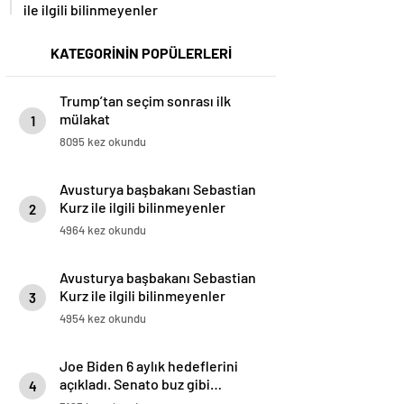
ile ilgili bilinmeyenler
KATEGORİNİN POPÜLERLERİ
Trump’tan seçim sonrası ilk
mülakat
1
8095 kez okundu
Avusturya başbakanı Sebastian
Kurz ile ilgili bilinmeyenler
2
4964 kez okundu
Avusturya başbakanı Sebastian
Kurz ile ilgili bilinmeyenler
3
4954 kez okundu
Joe Biden 6 aylık hedeflerini
açıkladı. Senato buz gibi…
4