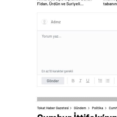
Fidan, Ürdün ve Suriyeli
tabanın
mevkidaşlarıyla görüştü
En az 10 karakter gerekli
Gönder
Tokat Haber Gazetesi
Gündem
Politika
Cumhu