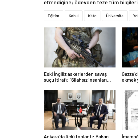
etmediğine; ödevden teze tüm bilgileri
Eğitim
Kabul
Kktc
Üniversite
Yo
Eski İngiliz askerlerden savaş
Gazze’d
suçu itirafı: “Silahsız insanları
ekmek y
uykuda öldürdüler”
Ankara’da üçlü toplantı: Bakan
İmamoğl