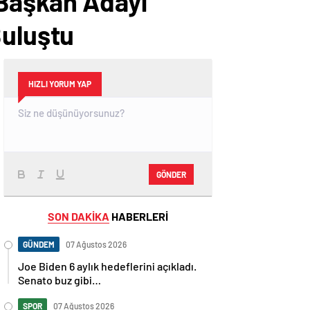
 Başkan Adayı
Buluştu
HIZLI YORUM YAP
GÖNDER
SON DAKİKA
HABERLERİ
GÜNDEM
07 Ağustos 2026
Joe Biden 6 aylık hedeflerini açıkladı.
Senato buz gibi…
SPOR
07 Ağustos 2026