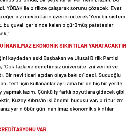
i, YÖDAK ile birlikte çalışarak sorunu çözecek. Evet
ğer biz mevcutların üzerini örterek ‘Yeni bir sistem
 bu çuval içerisinde kalan o çürümüş patatesler
ek.”
U İNANILMAZ EKONOMİK SIKINTILAR YARATACAKTIR
ni kaydeden eski Başbakan ve Ulusal Birlik Partisi
, “Çok fazla ve denetimsiz üniversite izni verildi ve
dı. Bir nevi ticari açıdan olaya bakıldı” dedi. Sucuoğlu
an, terfi için kullananlar ayrı ama bir de hiç bir yerde
ey yapmak lazım. Çünkü iş farklı boyutlara gidecek gibi
ir. Kuzey Kıbrıs’ın iki önemli hususu var, biri turizm
rsanız yarın öbür gün inanılmaz ekonomik sıkıntılar
AKREDİTASYONU VAR