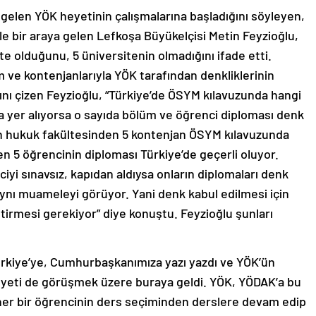
a gelen YÖK heyetinin çalışmalarına başladığını söyleyen,
e bir araya gelen Lefkoşa Büyükelçisi Metin Feyzioğlu,
te olduğunu, 5 üniversitenin olmadığını ifade etti.
 ve kontenjanlarıyla YÖK tarafından denkliklerinin
tını çizen Feyzioğlu, “Türkiye’de ÖSYM kılavuzunda hangi
a yer alıyorsa o sayıda bölüm ve öğrenci diploması denk
nin hukuk fakültesinden 5 kontenjan ÖSYM kılavuzunda
ren 5 öğrencinin diploması Türkiye’de geçerli oluyor.
iyi sınavsız, kapıdan aldıysa onların diplomaları denk
aynı muameleyi görüyor. Yani denk kabul edilmesi için
tirmesi gerekiyor” diye konuştu. Feyzioğlu şunları
rkiye’ye, Cumhurbaşkanımıza yazı yazdı ve YÖK’ün
eyeti de görüşmek üzere buraya geldi. YÖK, YÖDAK’a bu
her bir öğrencinin ders seçiminden derslere devam edip