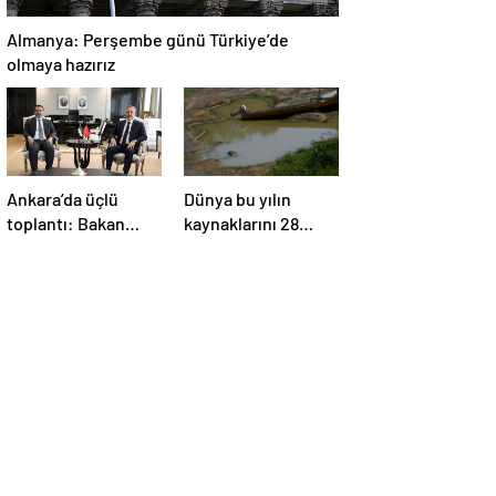
Almanya: Perşembe günü Türkiye’de
olmaya hazırız
Ankara’da üçlü
Dünya bu yılın
toplantı: Bakan
kaynaklarını 28
Fidan, Ürdün ve
Temmuz’da, Türkiye
Suriyeli
22 Haziran’da
mevkidaşlarıyla
tüketti
görüştü