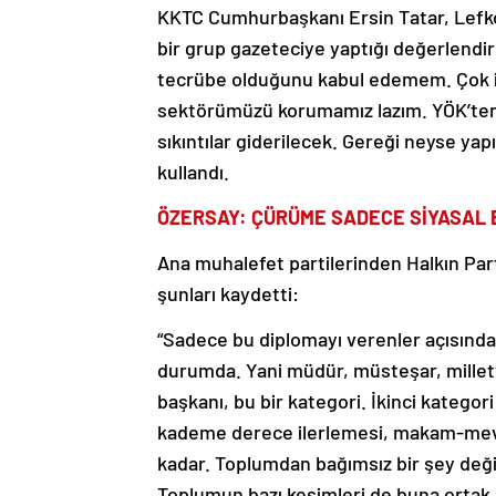
KKTC Cumhurbaşkanı Ersin Tatar, Lefko
bir grup gazeteciye yaptığı değerlendi
tecrübe olduğunu kabul edemem. Çok iyi
sektörümüzü korumamız lazım. YÖK’ten 
sıkıntılar giderilecek. Gereği neyse yap
kullandı.
ÖZERSAY: ÇÜRÜME SADECE SİYASAL 
Ana muhalefet partilerinden Halkın Part
şunları kaydetti:
“Sadece bu diplomayı verenler açısınd
durumda. Yani müdür, müsteşar, millet
başkanı, bu bir kategori. İkinci kategor
kademe derece ilerlemesi, makam-mevki
kadar. Toplumdan bağımsız bir şey deği
Toplumun bazı kesimleri de buna ortak