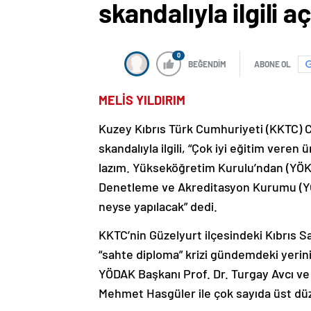
skandalıyla ilgili 
0
BEĞENDİM
ABONE OL
MELİS YILDIRIM
Kuzey Kıbrıs Türk Cumhuriyeti (KKTC) C
skandalıyla ilgili, “Çok iyi eğitim ver
lazım. Yükseköğretim Kurulu’ndan (YÖK
Denetleme ve Akreditasyon Kurumu (YÖDA
neyse yapılacak” dedi.
KKTC’nin Güzelyurt ilçesindeki Kıbrıs S
“sahte diploma” krizi gündemdeki yerin
YÖDAK Başkanı Prof. Dr. Turgay Avcı ve
Mehmet Hasgüler ile çok sayıda üst düz