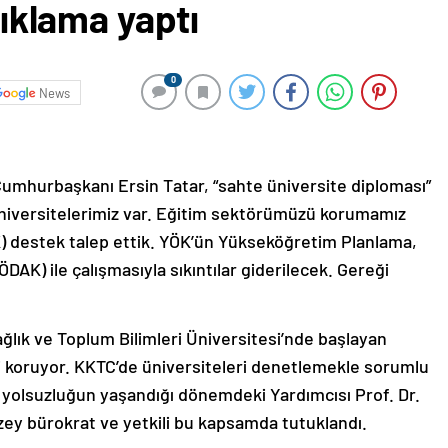
açıklama yaptı
0
News
umhurbaşkanı Ersin Tatar, “sahte üniversite diploması”
en üniversitelerimiz var. Eğitim sektörümüzü korumamız
) destek talep ettik. YÖK’ün Yükseköğretim Planlama,
K) ile çalışmasıyla sıkıntılar giderilecek. Gereği
ağlık ve Toplum Bilimleri Üniversitesi’nde başlayan
i koruyor. KKTC’de üniversiteleri denetlemekle sorumlu
 yolsuzluğun yaşandığı dönemdeki Yardımcısı Prof. Dr.
ey bürokrat ve yetkili bu kapsamda tutuklandı.