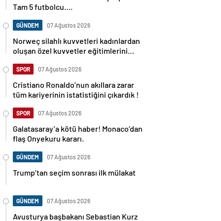
Tam 5 futbolcu….
GÜNDEM
07 Ağustos 2026
Norweç silahlı kuvvetleri kadınlardan
oluşan özel kuvvetler eğitimlerini
başlattı.
SPOR
07 Ağustos 2026
Cristiano Ronaldo’nun akıllara zarar
tüm kariyerinin istatistiğini çıkardık !
SPOR
07 Ağustos 2026
Galatasaray’a kötü haber! Monaco’dan
flaş Onyekuru kararı.
GÜNDEM
07 Ağustos 2026
Trump’tan seçim sonrası ilk mülakat
GÜNDEM
07 Ağustos 2026
Avusturya başbakanı Sebastian Kurz