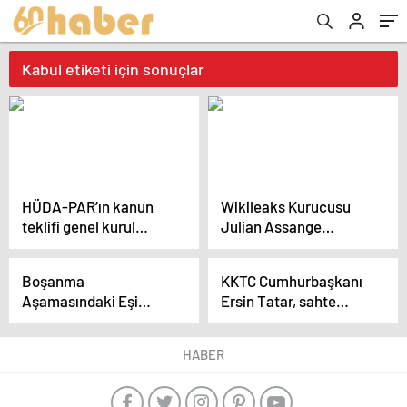
Kabul etiketi için sonuçlar
HÜDA-PAR’ın kanun
Wikileaks Kurucusu
teklifi genel kurul
Julian Assange
gündemine alındı
İngiltere’den Ayrıldı
Boşanma
KKTC Cumhurbaşkanı
Aşamasındaki Eşi
Ersin Tatar, sahte
Tarafından Öldürülen
üniversite diploması
Kadının Kardeşleri
skandalıyla ilgili
HABER
Adalet Arayışını
açıklama yaptı
Sürdürecek