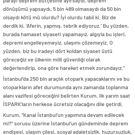
parayı deprem bütçesine ayırsaydı, deprem
dönüşümü yapsaydı, 5 bin 489 olmasaydı da 50 bin
olsaydı kötü mü olurdu? İyi olurdu tabii ki. Biz de
derdik ki, ‘Aferin, yapmış, tebrik ediyoruz.’ Bu yüzden,
burada hamaset siyaseti yapamayız, algıyla bu işleri,
depremi engelleyemeyiz, ulaşımı çözemeyiz. O
yüzden, biz bu iradeyi dört koldan siyaset üstü
göreceğiz ve ülkenin milli güvenliği olarak
değerlendirip, ona göre hareket etmek zorundayız.”
İstanbul’da 250 bin araçlık otopark yapacaklarını ve bu
otoparkların afet durumunda aynı zamanda toplanma
alanı vazifesi göreceğini belirten Kurum, ilk yarım saat
İSPARK’ların herkese ücretsiz olacağını dile getirdi.
Kurum, “Kanal İstanbul’un yapımına devam edilecek
mi?” sorusu üzerine İstanbul’un gündeminde deprem
endişesi, ulaşım çilesi, sosyal adaletsizlik, huzursuzluk,