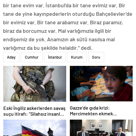
bir tane evim var. İstanbul’da bir tane evimiz var. Bir
tane de yine kayınpederlerin oturduğu Bahçelievler’de
bir evimiz var. Bir tane arabamız var. Biraz paramız,
biraz da borcumuz var. Mal varlığımızla ilgili bir
endişemiz de yok. Anamızın ak sütü nasılsa mal
varlığımız da bu şekilde helaldir.” dedi.
Aday
Cumhur
İstanbul
Kurum
Soru
Gazze’de gıda krizi:
Eski İngiliz askerlerden savaş
Mercimekten ekmek
suçu itirafı: “Silahsız insanları
yapıyorlar
uykuda öldürdüler”