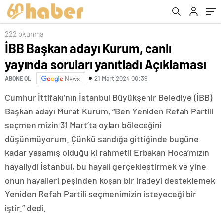
konutumuzu dönüştüreceğiz”
222 okunma
İBB Başkan adayı Kurum, canlı
yayında soruları yanıtladı Açıklaması
21 Mart 2024 00:39
ABONE OL
News
Cumhur İttifakı’nın İstanbul Büyükşehir Belediye (İBB)
Başkan adayı Murat Kurum, “Ben Yeniden Refah Partili
seçmenimizin 31 Mart’ta oyları böleceğini
düşünmüyorum. Çünkü sandığa gittiğinde bugüne
kadar yaşamış olduğu ki rahmetli Erbakan Hoca’mızın
hayaliydi İstanbul, bu hayali gerçekleştirmek ve yine
onun hayalleri peşinden koşan bir iradeyi desteklemek
Yeniden Refah Partili seçmenimizin isteyeceği bir
iştir.” dedi.