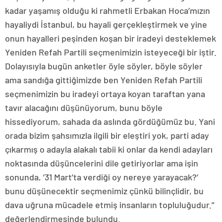
kadar yaşamış olduğu ki rahmetli Erbakan Hoca’mızın
hayaliydi İstanbul, bu hayali gerçekleştirmek ve yine
onun hayalleri peşinden koşan bir iradeyi desteklemek
Yeniden Refah Partili seçmenimizin isteyeceği bir iştir.
Dolayısıyla bugün anketler öyle söyler, böyle söyler
ama sandığa gittiğimizde ben Yeniden Refah Partili
seçmenimizin bu iradeyi ortaya koyan taraftan yana
tavır alacağını düşünüyorum, bunu böyle
hissediyorum, sahada da aslında gördüğümüz bu. Yani
orada bizim şahsımızla ilgili bir eleştiri yok, parti aday
çıkarmış o adayla alakalı tabii ki onlar da kendi adayları
noktasında düşüncelerini dile getiriyorlar ama işin
sonunda, ’31 Mart’ta verdiği oy nereye yarayacak?’
bunu düşünecektir seçmenimiz çünkü bilinçlidir, bu
dava uğruna mücadele etmiş insanların topluluğudur.”
değerlendirmesinde bulundu.