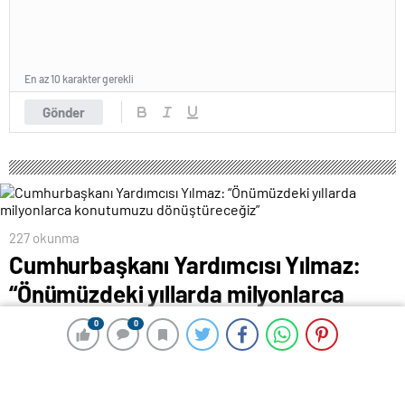
En az 10 karakter gerekli
Gönder
227 okunma
Cumhurbaşkanı Yardımcısı Yılmaz:
“Önümüzdeki yıllarda milyonlarca
konutumuzu dönüştüreceğiz”
0
0
0
0
21 Mart 2024 00:36
ABONE OL
News
Cumhurbaşkanı Yardımcısı Yılmaz: “Önümüzdeki