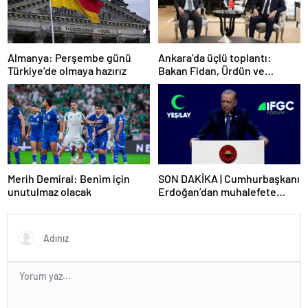
Ankara’da üçlü toplantı:
Almanya: Perşembe günü
Bakan Fidan, Ürdün ve
Türkiye’de olmaya hazırız
Suriyeli mevkidaşlarıyla
görüştü
Merih Demiral: Benim için
SON DAKİKA | Cumhurbaşkanı
unutulmaz olacak
Erdoğan’dan muhalefete
tepki: Biranın şarabın fiyatını
dert ettikleri kadar suyun
fiyatını dert etmiyorlar