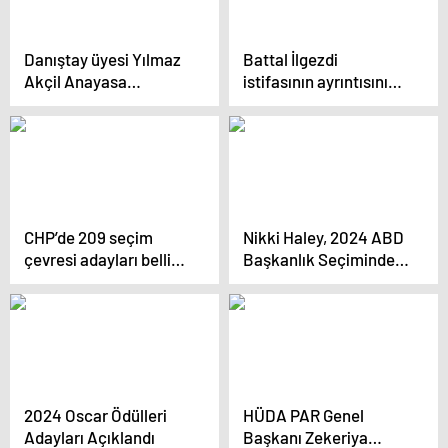
Danıştay üyesi Yılmaz
Battal İlgezdi
Akçil Anayasa
istifasının ayrıntısını
Mahkemesi üyeliğine
paylaştı: “İmamoğlu
seçildi
beni çağırdı”
CHP’de 209 seçim
Nikki Haley, 2024 ABD
çevresi adayları belli
Başkanlık Seçiminde
oldu
Donald Trump’ın Tek
Rakibi
2024 Oscar Ödülleri
HÜDA PAR Genel
Adayları Açıklandı
Başkanı Zekeriya