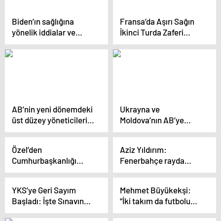
Biden’ın sağlığına
Fransa’da Aşırı Sağın
yönelik iddialar ve
İkinci Turda Zaferi
adaylığı bırak çağrıları
Bekleniyor
AB’nin yeni dönemdeki
Ukrayna ve
üst düzey yöneticileri
Moldova’nın AB’ye
belirlendi
Üyelik Müzakereleri
Başladı
Özel’den
Aziz Yıldırım:
Cumhurbaşkanlığı
Fenerbahçe rayda
sorusuna net cevap:
giderken vagon başka
En büyük hedefim
yere gidiyor
YKS’ye Geri Sayım
Mehmet Büyükekşi:
CHP’nin iktidar olduğu
Başladı: İşte Sınavın
“İki takım da futbolu
gece partinin genel
Temel Kuralları
çirkinleştirmeden
başkanı olmak