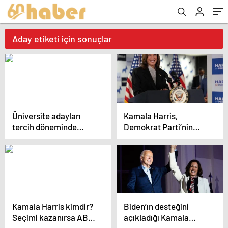
Aday etiketi için sonuçlar
Üniversite adayları
Kamala Harris,
tercih döneminde
Demokrat Parti’nin
uzmanlardan destek
başkan adayı olma
almalı
yolunda ilerliyor
Kamala Harris kimdir?
Biden’ın desteğini
Seçimi kazanırsa ABD
açıkladığı Kamala