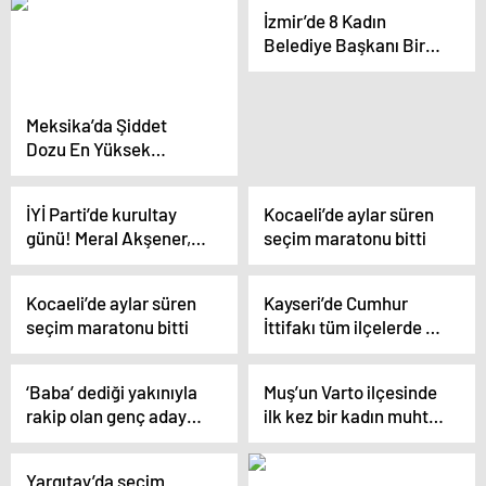
oynadı”
İzmir’de 8 Kadın
Belediye Başkanı Bir
Araya Geldi
Meksika’da Şiddet
Dozu En Yüksek
Seçimlere Günler Kaldı
İYİ Parti’de kurultay
Kocaeli’de aylar süren
günü! Meral Akşener,
seçim maratonu bitti
Kennedy’nin meşhur
sözüyle veda etti
Kocaeli’de aylar süren
Kayseri’de Cumhur
seçim maratonu bitti
İttifakı tüm ilçelerde en
fazla oyu aldı
‘Baba’ dediği yakınıyla
Muş’un Varto ilçesinde
rakip olan genç aday
ilk kez bir kadın muhtar
başarılar diledi
adayı
Yargıtay’da seçim