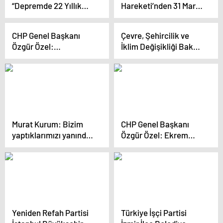
“Depremde 22 Yıllık
Hareketi’nden 31 Mart
açıkladı
Hükümet Sınıfta Kaldı,
seçimleri çağrısı
Rant ve Siyasi Kazanım
CHP Genel Başkanı
Çevre, Şehircilik ve
İçin Üstüme Geldiler”
Özgür Özel:
İklim Değişikliği Bakanı
‘Önümüzdeki genel
Özhaseki, Balıkesir’de
seçimlerde partiyi
mitingde konuştu
iktidar yapmazsam bir
Açıklaması
gün görevde durmam’
Murat Kurum: Bizim
CHP Genel Başkanı
yaptıklarımızı yanından
Özgür Özel: Ekrem
bile geçemezler
İmamoğlu’nun
Cumhurbaşkanı Adayı
Olması İçin Üzerime
Düşeni Yaparım
Yeniden Refah Partisi
Türkiye İşçi Partisi