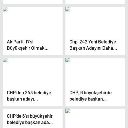
Yapıcıoğlu, Gazze’deki
İsrail zulümlerini
gündemden
düşürmeyeceklerini
söyledi
Ak Parti, 17’si
Chp, 242 Yeni Belediye
Büyükşehir Olmak
Başkan Adayını Daha
Üzere 48 İl Belediye
Belirledi.
Başkan Adayını
Açıkladı.
CHP’den 243 belediye
CHP, 6 büyükşehirde
başkan adayı
belediye başkan
açıklaması
adaylarını açıkladı
CHP’de 6’sı büyükşehir
belediye başkan adayı