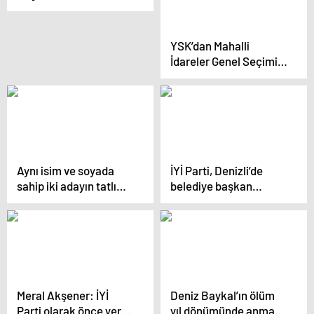
seçimlerde risk ve
fırsat analizi yapacağız
YSK’dan Mahalli
İdareler Genel Seçimi
Takvimi
Aynı isim ve soyada
İYİ Parti, Denizli’de
sahip iki adayın tatlı
belediye başkan
rekabeti
adayını
milletvekilinden seçti
Meral Akşener: İYİ
Deniz Baykal’ın ölüm
Parti olarak önce yerel
yıl dönümünde anma