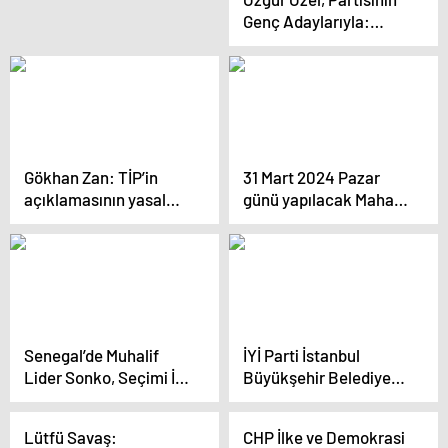
Genç Adaylarıyla:
“Onlara Güvenmek, Yol
Açmak, İmkan
Tanımak Çok Önemli”
Gökhan Zan: TİP’in
31 Mart 2024 Pazar
açıklamasının yasal
günü yapılacak Mahalli
karşılığı yok, adayım
İdareler Genel
Seçimlerine 15 gün
kaldı
Senegal’de Muhalif
İYİ Parti İstanbul
Lider Sonko, Seçimi İlk
Büyükşehir Belediye
Turda Kazanacaklarını
Başkan Adayı Buğra
Söyledi
Kavuncu, İYİ Parti’nin
Lütfü Savaş:
CHP İlke ve Demokrasi
ittifaklardan çekildiğini