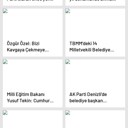
seçimlerde sonra 2028
töreni düzenlendi
seçimlerinde bu
sistemi değiştireceğiz
Özgür Özel: Bizi
TBMM’deki 14
Kavgaya Çekmeye
Milletvekili Belediye
Çalışıyor, Erdoğan’ın
Başkan Adayı
Düzeyine İnmemeye
Gösterildi
Kararlıyım
Milli Eğitim Bakanı
AK Parti Denizli’de
Yusuf Tekin: Cumhur
belediye başkan
İttifakı Türkiye’nin
adayları tanıtıldı
bekası teması üzerine
kuruldu