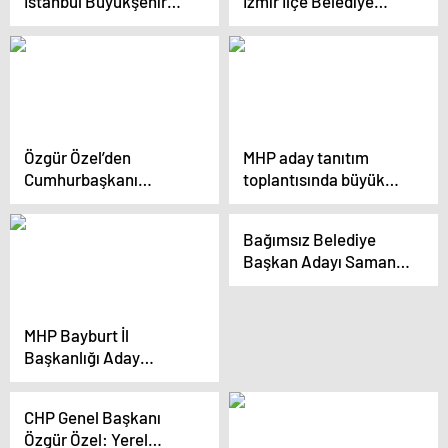
İstanbul Büyükşehir
İzmir İlçe Belediye
Belediye Başkan Adayı
Başkan Adayları
Mehmet Altınöz ve ilçe
Tanıtıldı
belediye başkan
adayları tanıtıldı
Özgür Özel’den
MHP aday tanıtım
Cumhurbaşkanı
toplantısında büyük
Erdoğan’a “Kışkırtma”
coşku
Yanıtı: “Keşke
Bağımsız Belediye
Kışkırtabilsem,
Başkan Adayı Saman
Emekliler ve İşçiler
Yüklü Traktörle Seçim
Haklarını Aramak İçin
Çalışması Yapıyor
Yürüseler.
MHP Bayburt İl
Başkanlığı Aday
Tanıtım Toplantısı
Gerçekleştirildi
CHP Genel Başkanı
Özgür Özel: Yerel