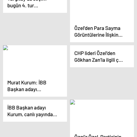
bugün 4. tur
oylamasıyla devam
edecek! Başkanlık için
3 isim yarışıyor
Özel’den Para Sayma
Görüntülerine İlişkin
Açıklama: “Tayyip Bey
Bu Soruşturma Seçime
CHP lideri Özel’den
Kadar Bitmesin İstiyor”
Gökhan Zan’la ilgili çok
konuşulacak sözler:
Şaşırmadım, hep
bizdeki belediyeleri
Murat Kurum: İBB
istedi
Başkan adayı
televizyonlara
çıkamıyor
İBB Başkan adayı
Kurum, canlı yayında
soruları yanıtladı
Açıklaması
Özgür Özel, Partisinin