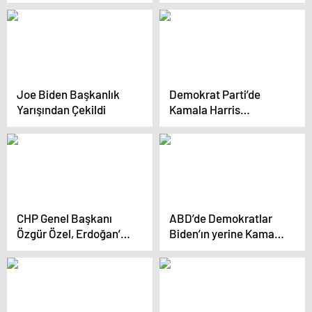
tarihinde bir ilke imza
Harris’ten ilk açıklama:
atacak
Kazanmak için her şeyi
yapacağım
Joe Biden Başkanlık
Demokrat Parti’de
Yarışından Çekildi
Kamala Harris
dışındaki olası başkan
adayları kimler?
CHP Genel Başkanı
ABD’de Demokratlar
Özgür Özel, Erdoğan’a
Biden’ın yerine Kamala
erken seçim çağrısı
Harris’i öne çıkarıyor
yaptı