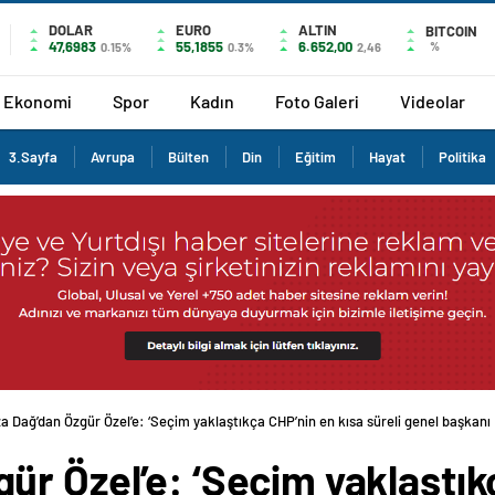
DOLAR
EURO
ALTIN
BITCOIN
47,6983
55,1855
6.652,00
%
0.15%
0.3%
2,46
Ekonomi
Spor
Kadın
Foto Galeri
Videolar
3.Sayfa
Avrupa
Bülten
Din
Eğitim
Hayat
Politika
 Dağ’dan Özgür Özel’e: ‘Seçim yaklaştıkça CHP’nin en kısa süreli genel başkanı
r Özel’e: ‘Seçim yaklaştık