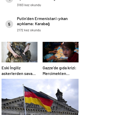
3183 kez okundu
Putin’den Ermenistan’ı yıkan
açıklama: Karabağ
5
Azerbaycan’ın ayrılmaz bir
2172 kez okundu
parçasıdır!
Eski İngiliz
Gazze’de gıda krizi:
askerlerden savaş
Mercimekten
suçu itirafı:
ekmek yapıyorlar
“Silahsız insanları
uykuda öldürdüler”