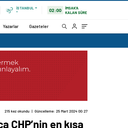
İMSAK'A
İSTANBUL
02:00
KALAN SÜRE
°
Yazarlar
Gazeteler
215 kez okundu
|
Güncelleme: 25 Mart 2024 00:27
ça CHP’nin en kısa