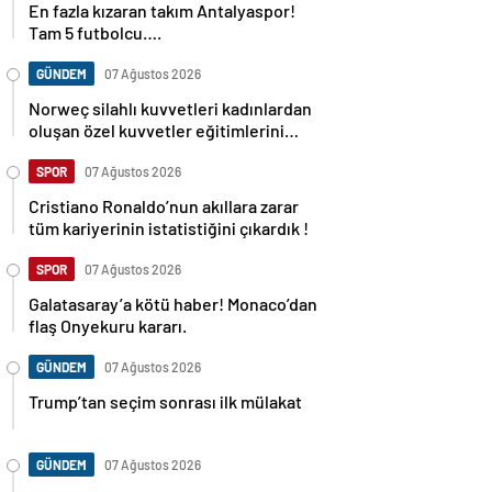
En fazla kızaran takım Antalyaspor!
Tam 5 futbolcu….
GÜNDEM
07 Ağustos 2026
Norweç silahlı kuvvetleri kadınlardan
oluşan özel kuvvetler eğitimlerini
başlattı.
SPOR
07 Ağustos 2026
Cristiano Ronaldo’nun akıllara zarar
tüm kariyerinin istatistiğini çıkardık !
SPOR
07 Ağustos 2026
Galatasaray’a kötü haber! Monaco’dan
flaş Onyekuru kararı.
GÜNDEM
07 Ağustos 2026
Trump’tan seçim sonrası ilk mülakat
GÜNDEM
07 Ağustos 2026