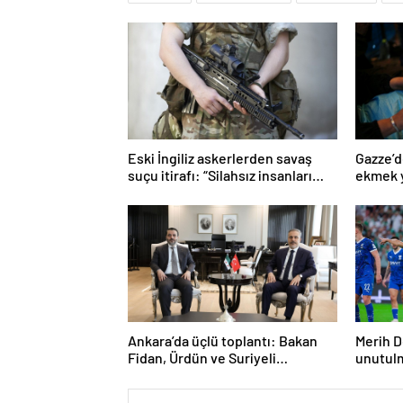
Eski İngiliz askerlerden savaş
Gazze’d
suçu itirafı: “Silahsız insanları
ekmek y
uykuda öldürdüler”
Ankara’da üçlü toplantı: Bakan
Merih D
Fidan, Ürdün ve Suriyeli
unutul
mevkidaşlarıyla görüştü