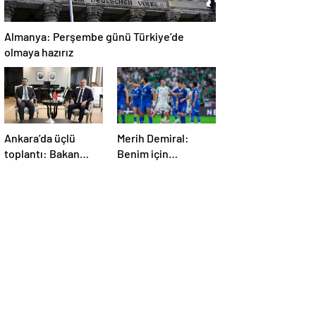
Almanya: Perşembe günü Türkiye’de
olmaya hazırız
Ankara’da üçlü
Merih Demiral:
toplantı: Bakan
Benim için
Fidan, Ürdün ve
unutulmaz olacak
Suriyeli
mevkidaşlarıyla
görüştü