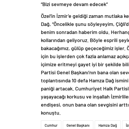
“Bizi sevmeye devam edecek”
Özel’in İzmir’e geldiği zaman mutlaka ke
Dağ, “Öncelikle şunu söyleyeyim, Çiğli’
benim sonradan haberim oldu. Herhangi 
kollarından geliyoruz. Böyle esprili şeyl
bakacağımız, gülüp geçeceğimiz işler. Ö
için bu işlerden çok fazla anlamaz açık
içimize eritmeyi gayet iyi bir şekilde b
Partisi Genel Başkanı’nın bana olan se
toplantısında 10 defa Hamza Dağ ismini
paniği artacak. Cumhuriyet Halk Partisi
yaşayacağı korkusu ve inşallah İzmirlil
endişesi, onun bana olan sevgisini art
konuştu.
Cumhur
Genel Başkanı
Hamza Dağ
İ