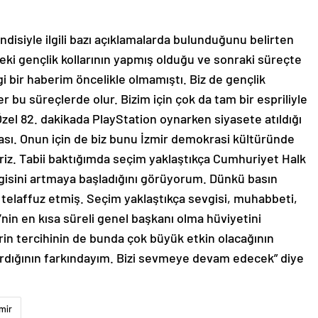
ndisiyle ilgili bazı açıklamalarda bulunduğunu belirten
deki gençlik kollarının yapmış olduğu ve sonraki süreçte
bir haberim öncelikle olmamıştı. Biz de gençlik
er bu süreçlerde olur. Bizim için çok da tam bir espriliyle
zel 82. dakikada PlayStation oynarken siyasete atıldığı
çası. Onun için de biz bunu İzmir demokrasi kültüründe
iliriz. Tabii baktığımda seçim yaklaştıkça Cumhuriyet Halk
vgisini artmaya başladığını görüyorum. Dünkü basın
 telaffuz etmiş. Seçim yaklaştıkça sevgisi, muhabbeti,
’nin en kısa süreli genel başkanı olma hüviyetini
erin tercihinin de bunda çok büyük etkin olacağının
tırdığının farkındayım. Bizi sevmeye devam edecek” diye
zmir