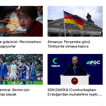
e gıda krizi: Mercimekten
Almanya: Perşembe günü
apıyorlar
Türkiye’de olmaya hazırız
emiral: Benim için
SON DAKİKA | Cumhurbaşkanı
maz olacak
Erdoğan’dan muhalefete tepki:
Biranın şarabın fiyatını dert
ettikleri kadar suyun fiyatını dert