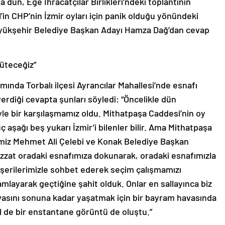
 dün, Ege İhracatçılar Birlikleri’ndeki toplantının
in CHP’nin İzmir oyları için panik olduğu yönündeki
Büyükşehir Belediye Başkan Adayı Hamza Dağ’dan cevap
üteceğiz”
mında Torbalı ilçesi Ayrancılar Mahallesi’nde esnafı
erdiği cevapta şunları söyledi: “Öncelikle dün
le bir karşılaşmamız oldu. Mithatpaşa Caddesi’nin oy
aşağı beş yukarı İzmir’i bilenler bilir. Ama Mithatpaşa
imiz Mehmet Ali Çelebi ve Konak Belediye Başkan
zzat oradaki esnafımıza dokunarak, oradaki esnafımızla
şerilerimizle sohbet ederek seçim çalışmamızı
layarak geçtiğine şahit olduk. Onlar en sallayınca biz
vasını sonuna kadar yaşatmak için bir bayram havasında
l de bir enstantane görüntü de oluştu.”