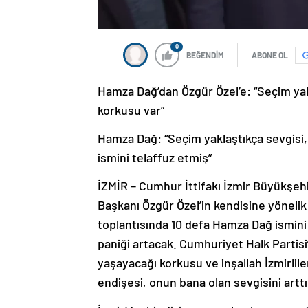
0
BEĞENDİM
ABONE OL
Hamza Dağ’dan Özgür Özel’e: “Seçim yak
korkusu var”
Hamza Dağ: “Seçim yaklaştıkça sevgisi,
ismini telaffuz etmiş”
İZMİR – Cumhur İttifakı İzmir Büyükşe
Başkanı Özgür Özel’in kendisine yönelik
toplantısında 10 defa Hamza Dağ ismini
paniği artacak. Cumhuriyet Halk Partisi
yaşayacağı korkusu ve inşallah İzmirlil
endişesi, onun bana olan sevgisini art