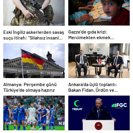
Gazze’de gıda krizi:
Eski İngiliz askerlerden savaş
Mercimekten ekmek
suçu itirafı: “Silahsız insanları
yapıyorlar
uykuda öldürdüler”
Ankara’da üçlü toplantı:
Almanya: Perşembe günü
Bakan Fidan, Ürdün ve
Türkiye’de olmaya hazırız
Suriyeli mevkidaşlarıyla
görüştü