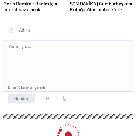
Merih Demiral: Benim için
SON DAKİKA | Cumhurbaşkanı
unutulmaz olacak
Erdoğan’dan muhalefete
tepki: Biranın şarabın fiyatını
dert ettikleri kadar suyun
fiyatını dert etmiyorlar
En az 10 karakter gerekli
Gönder