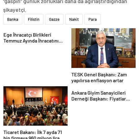
“gaspın” günlük zorlukları daha da ağırlaştırdığından
şikayetçi.
Banka
Filistin
Gazze
Nakit
Para
Ege İhracatçı Birlikleri
Temmuz Ayında İhracatını
Artırdı
TESK Genel Başkanı: Zam
yapılırsa enflasyon artar
Ankara Giyim Sanayicileri
Derneği Başkanı: Fiyatlar
daha dengeli olacak
Ticaret Bakanı: İlk 7 ayda 71
bin firmaya 960 milyon lira