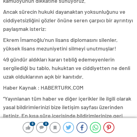
kamuoyunun dikkatine sunuyoruz.
Ancak sürecin hukuki dayanaktan yoksunluğunu ve
ciddiyetsizliğini gözler önüne seren çarpıcı bir ayrıntıyı
paylaşmak isteriz:
Ekrem İmamoğlu’nun lisans diplomasını silenler,
yüksek lisans mezuniyetini silmeyi unutmuşlar!
49 gündür aldıkları kararı tebliğ edemeyenlerin
sergilediği bu tablo, hukuktan ve ciddiyetten ne denli
uzak olduklarının açık bir kanıtıdır.
Haber Kaynak : HABERTURK.COM
“Yayınlanan tüm haber ve diğer içerikler ile ilgili olarak
yasal bildirimlerinizi bize iletişim sayfası üzerinden
iletiniz. En kısa süre içerisinde bildirimlerinize geri
dönüş sağlanılacaktır.”
0
0
0
0
0
0
0
0
İstanbul