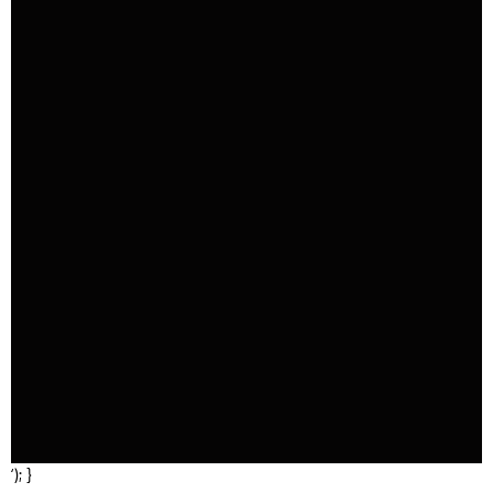
‘); }