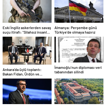
Eski İngiliz askerlerden savaş
Almanya: Perşembe günü
suçu itirafı: “Silahsız insanları
Türkiye’de olmaya hazırız
uykuda öldürdüler”
İmamoğlu’nun diploması veri
Ankara’da üçlü toplantı:
tabanından silindi
Bakan Fidan, Ürdün ve
Suriyeli mevkidaşlarıyla
görüştü