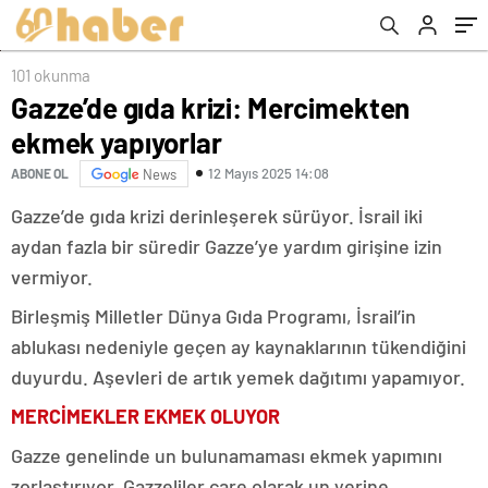
101 okunma
Gazze’de gıda krizi: Mercimekten
ekmek yapıyorlar
12 Mayıs 2025 14:08
ABONE OL
News
Gazze’de gıda krizi derinleşerek sürüyor. İsrail iki
aydan fazla bir süredir Gazze’ye yardım girişine izin
vermiyor.
Birleşmiş Milletler Dünya Gıda Programı, İsrail’in
ablukası nedeniyle geçen ay kaynaklarının tükendiğini
duyurdu. Aşevleri de artık yemek dağıtımı yapamıyor.
MERCİMEKLER EKMEK OLUYOR
Gazze genelinde un bulunamaması ekmek yapımını
zorlaştırıyor. Gazzeliler çare olarak un yerine