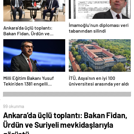
İmamoğlu’nun diploması veri
Ankara’da üçlü toplantı:
tabanından silindi
Bakan Fidan, Ürdün ve
Suriyeli mevkidaşlarıyla
görüştü
Milli Eğitim Bakanı Yusuf
İTÜ, Asya’nın en iyi 100
Tekin’den 1381 engelli
üniversitesi arasında yer aldı
öğretmen atamasına ilişkin
paylaşım
99 okunma
Ankara’da üçlü toplantı: Bakan Fidan,
Ürdün ve Suriyeli mevkidaşlarıyla