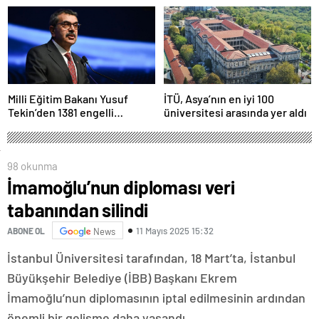
Milli Eğitim Bakanı Yusuf
İTÜ, Asya’nın en iyi 100
Tekin’den 1381 engelli
üniversitesi arasında yer aldı
öğretmen atamasına ilişkin
paylaşım
98 okunma
İmamoğlu’nun diploması veri
tabanından silindi
11 Mayıs 2025 15:32
ABONE OL
News
İstanbul Üniversitesi tarafından, 18 Mart’ta, İstanbul
Büyükşehir Belediye (İBB) Başkanı Ekrem
İmamoğlu’nun diplomasının iptal edilmesinin ardından
önemli bir gelişme daha yaşandı.