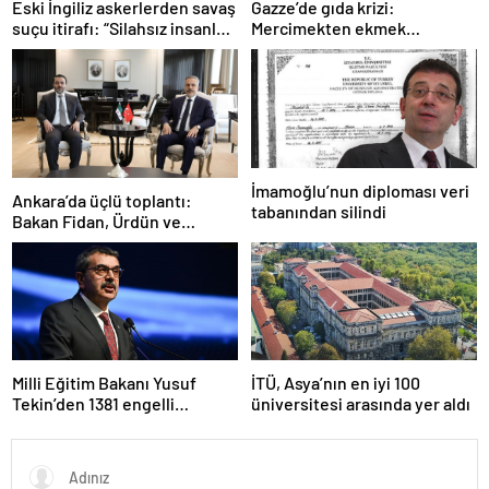
Gazze’de gıda krizi:
Eski İngiliz askerlerden savaş
Mercimekten ekmek
suçu itirafı: “Silahsız insanları
yapıyorlar
uykuda öldürdüler”
İmamoğlu’nun diploması veri
Ankara’da üçlü toplantı:
tabanından silindi
Bakan Fidan, Ürdün ve
Suriyeli mevkidaşlarıyla
görüştü
Milli Eğitim Bakanı Yusuf
İTÜ, Asya’nın en iyi 100
Tekin’den 1381 engelli
üniversitesi arasında yer aldı
öğretmen atamasına ilişkin
paylaşım