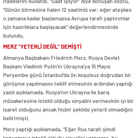
ifadelerini kullandı. “Saat işliyor” diye konuşan sözcü,
“Günün bitmesine halen 12 saatimiz var; eğer ateşkes
o zamana kadar başlamazsa Avrupa tarafı yaptırımlar
için hazırlıklara başlayacak” değerlendirmesinde
bulundu.
MERZ “YETERLİ DEĞİL” DEMİŞTİ
Almanya Başbakanı Friedrich Merz, Rusya Devlet
Başkanı Vladimir Putin’in Ukrayna’ya 15 Mayıs
Perşembe günü İstanbul’da ön koşulsuz doğrudan bir
görüşme yapılmasını teklif etmesinin ardından yaptığı
yazılı açıklamada, Rusya’nın Ukrayna ile barış
müzakeresine istekli olduğu sinyalini vermesinin iyi bir
işaret olduğunu ancak hiçbir şekilde yeterli olmadığını
belirtmişti.
Merz yaptığı açıklamada, “Eğer Rus tarafı şimdi
konuşmaya istekli olduğu sinyalini veriyorsa, bu