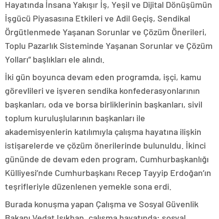
Hayatında İnsana Yakışır İş, Yeşil ve Dijital Dönüşümün
İşgücü Piyasasına Etkileri ve Adil Geçiş, Sendikal
Örgütlenmede Yaşanan Sorunlar ve Çözüm Önerileri,
Toplu Pazarlık Sisteminde Yaşanan Sorunlar ve Çözüm
Yolları” başlıkları ele alındı.
İki gün boyunca devam eden programda, işçi, kamu
görevlileri ve işveren sendika konfederasyonlarının
başkanları, oda ve borsa birliklerinin başkanları, sivil
toplum kuruluşlularının başkanları ile
akademisyenlerin katılımıyla çalışma hayatına ilişkin
istişarelerde ve çözüm önerilerinde bulunuldu. İkinci
gününde de devam eden program, Cumhurbaşkanlığı
Külliyesi’nde Cumhurbaşkanı Recep Tayyip Erdoğan’ın
teşrifleriyle düzenlenen yemekle sona erdi.
Burada konuşma yapan Çalışma ve Sosyal Güvenlik
Bakanı Vedat Işıkhan, çalışma hayatında; sosyal