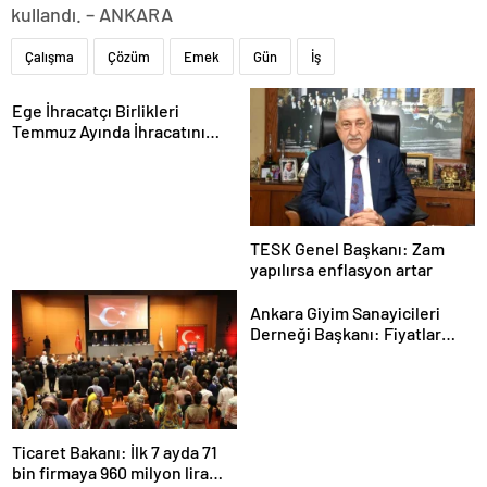
kullandı. – ANKARA
Çalışma
Çözüm
Emek
Gün
İş
Ege İhracatçı Birlikleri
Temmuz Ayında İhracatını
Artırdı
TESK Genel Başkanı: Zam
yapılırsa enflasyon artar
Ankara Giyim Sanayicileri
Derneği Başkanı: Fiyatlar
daha dengeli olacak
Ticaret Bakanı: İlk 7 ayda 71
bin firmaya 960 milyon lira