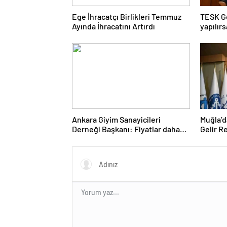
Ege İhracatçı Birlikleri Temmuz
TESK G
Ayında İhracatını Artırdı
yapılır
Ankara Giyim Sanayicileri
Muğla’d
Derneği Başkanı: Fiyatlar daha
Gelir R
dengeli olacak