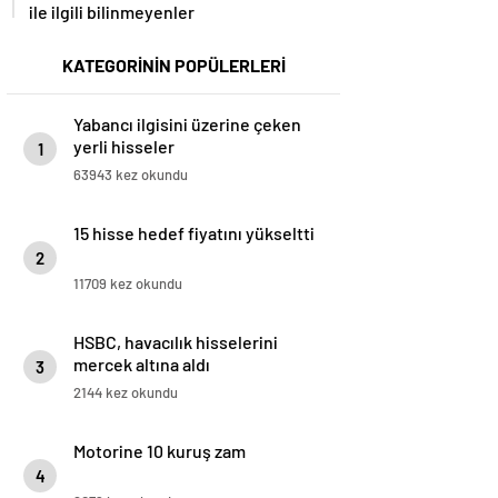
ile ilgili bilinmeyenler
KATEGORİNİN POPÜLERLERİ
Yabancı ilgisini üzerine çeken
yerli hisseler
1
63943 kez okundu
15 hisse hedef fiyatını yükseltti
2
11709 kez okundu
HSBC, havacılık hisselerini
mercek altına aldı
3
2144 kez okundu
Motorine 10 kuruş zam
4