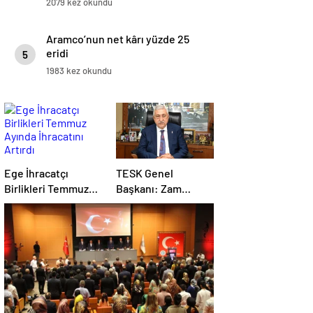
2079 kez okundu
Aramco’nun net kârı yüzde 25
eridi
5
1983 kez okundu
Ege İhracatçı
TESK Genel
Birlikleri Temmuz
Başkanı: Zam
Ayında İhracatını
yapılırsa enflasyon
Artırdı
artar