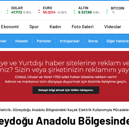
DOLAR
EURO
ALTIN
BITCOIN
47,7112
55,0214
6.527,66
%
0.16%
-0.02%
0,54
Ekonomi
Spor
Kadın
Foto Galeri
Videolar
ınlar
Hisseler
Pariteler
Kritoparalar
Borsa
Diğer Haberle
Elektrik, Güneydoğu Anadolu Bölgesindeki Kaçak Elektrik Kullanımıyla Mücadele
üneydoğu Anadolu Bölgesinde