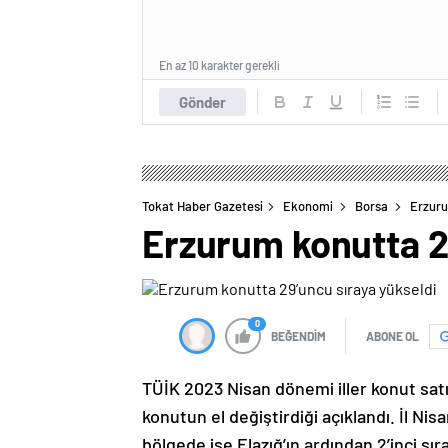
En az 10 karakter gerekli
Gönder
Tokat Haber Gazetesi
Ekonomi
Borsa
Erzuru
Erzurum konutta 2
0
BEĞENDİM
ABONE OL
TÜİK 2023 Nisan dönemi iller konut satış
konutun el değiştirdiği açıklandı. İl Ni
bölgede ise Elazığ’ın ardından 2’inci sıra