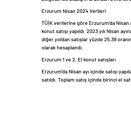
Erzurum Nisan 2024 Verileri
TÜİK verilerine göre Erzurum’da Nisan a
konut satışı yapıldı. 2023 yılı Nisan ayı
diğer yoldan satışlar yüzde 25,39 oranı
olarak hesaplandı.
Erzurum 1 ve 2. El konut satışları
Erzurum’da Nisan ayı içinde satışı yapıla
satıldı. Toplam satış içinde birinci el sat
gösterdi. 2023 yılı Nisan dönemine göre b
satışları ise yüzde 0,69 oranında arttı.
Erzurum 2023 Nisan Ayı Verileri
Erzurum’da 2023 yılı Nisan ayında 248 
satılmıştı. Bir önceki yılda 693 konutun 2