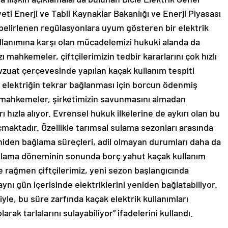
i Enerji ve Tabii Kaynaklar Bakanlığı ve Enerji Piyasası
lirlenen regülasyonlara uyum gösteren bir elektrik
kullanımına karşı olan mücadelemizi hukuki alanda da
mahkemeler, çiftçilerimizin tedbir kararlarını çok hızlı
vzuat çerçevesinde yapılan kaçak kullanım tespiti
 elektriğin tekrar bağlanması için borcun ödenmiş
 mahkemeler, şirketimizin savunmasını almadan
 hızla alıyor. Evrensel hukuk ilkelerine de aykırı olan bu
çmaktadır. Özellikle tarımsal sulama sezonları arasında
yeniden bağlama süreçleri, adil olmayan durumları daha da
l sulama döneminin sonunda borç yahut kaçak kullanım
e rağmen çiftçilerimiz, yeni sezon başlangıcında
nı gün içerisinde elektriklerini yeniden bağlatabiliyor.
e, bu süre zarfında kaçak elektrik kullanımları
arak tarlalarını sulayabiliyor” ifadelerini kullandı.