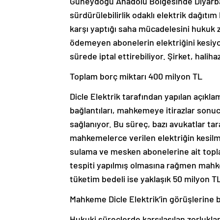
Güneydoğu Anadolu Bölgesinde Diyarbakı
sürdürülebilirlik odaklı elektrik dağıtım
karşı yaptığı saha mücadelesini hukuk 
ödemeyen abonelerin elektriğini kesiyor
sürede iptal ettirebiliyor. Şirket, halih
Toplam borç miktarı 400 milyon TL
Dicle Elektrik tarafından yapılan açıkl
bağlantıları, mahkemeye itirazlar sonu
sağlanıyor. Bu süreç, bazı avukatlar t
mahkemelerce verilen elektriğin kesilm
sulama ve mesken abonelerine ait topla
tespiti yapılmış olmasına rağmen mahkem
tüketim bedeli ise yaklaşık 50 milyon T
Mahkeme Dicle Elektrik’in görüşlerine
Hukuki süreçlerde karşılaşılan zorluklar