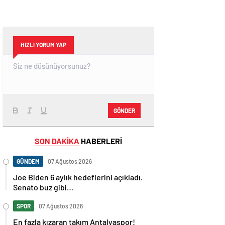
HIZLI YORUM YAP
GÖNDER
SON DAKİKA
HABERLERİ
GÜNDEM
07 Ağustos 2026
Joe Biden 6 aylık hedeflerini açıkladı.
Senato buz gibi…
SPOR
07 Ağustos 2026
En fazla kızaran takım Antalyaspor!