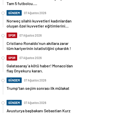
Tam 5 futbolcu….
GÜNDEM
07 Ağustos 2026
Norweç silahlı kuvvetleri kadınlardan
oluşan özel kuvvetler eğitimlerini
başlattı.
SPOR
07 Ağustos 2026
Cristiano Ronaldo’nun akıllara zarar
tüm kariyerinin istatistiğini çıkardık !
SPOR
07 Ağustos 2026
Galatasaray’a kötü haber! Monaco’dan
flaş Onyekuru kararı.
GÜNDEM
07 Ağustos 2026
Trump’tan seçim sonrası ilk mülakat
GÜNDEM
07 Ağustos 2026
Avusturya başbakanı Sebastian Kurz