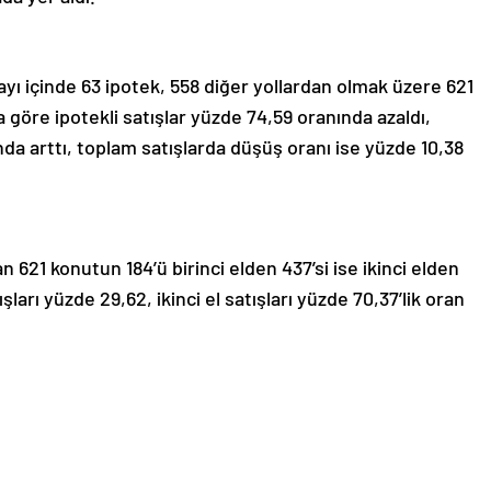
yı içinde 63 ipotek, 558 diğer yollardan olmak üzere 621
na göre ipotekli satışlar yüzde 74,59 oranında azaldı,
nda arttı, toplam satışlarda düşüş oranı ise yüzde 10,38
n 621 konutun 184’ü birinci elden 437’si ise ikinci elden
ışları yüzde 29,62, ikinci el satışları yüzde 70,37’lik oran
irinci el satışlar yüzde 28,95 oranında azaldı, ikinci el
ipotek, 445 diğer yoldan olmak üzere toplam 693 konut
59’u birinci elden satılırken, 434’ünün satışı ikinci el