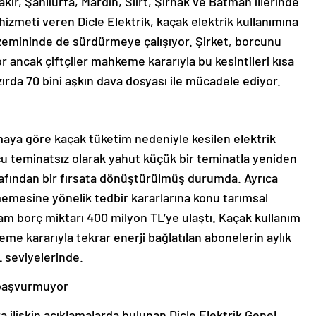
r, Şanlıurfa, Mardin, Siirt, Şırnak ve Batman illerinde
 hizmeti veren Dicle Elektrik, kaçak elektrik kullanımına
zemininde de sürdürmeye çalışıyor. Şirket, borcunu
 ancak çiftçiler mahkeme kararıyla bu kesintileri kısa
azırda 70 bini aşkın dava dosyası ile mücadele ediyor.
amaya göre kaçak tüketim nedeniyle kesilen elektrik
cu teminatsız olarak yahut küçük bir teminatla yeniden
arafından bir fırsata dönüştürülmüş durumda. Ayrıca
emesine yönelik tedbir kararlarına konu tarımsal
m borç miktarı 400 milyon TL’ye ulaştı. Kaçak kullanım
e kararıyla tekrar enerji bağlatılan abonelerin aylık
L seviyelerinde.
 başvurmuyor
a ilişkin açıklamalarda bulunan Dicle Elektrik Genel