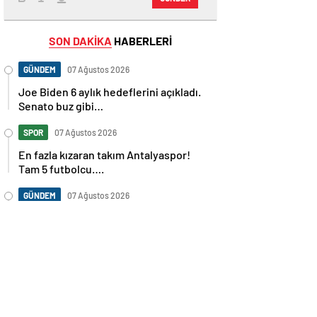
SON DAKİKA
HABERLERİ
GÜNDEM
07 Ağustos 2026
Joe Biden 6 aylık hedeflerini açıkladı.
Senato buz gibi…
SPOR
07 Ağustos 2026
En fazla kızaran takım Antalyaspor!
Tam 5 futbolcu….
GÜNDEM
07 Ağustos 2026
Norweç silahlı kuvvetleri kadınlardan
oluşan özel kuvvetler eğitimlerini
başlattı.
SPOR
07 Ağustos 2026
Cristiano Ronaldo’nun akıllara zarar
tüm kariyerinin istatistiğini çıkardık !