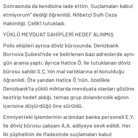
Sonrasında da kendisine iade ettim. Suçlamaları kabul
etmiyorum” dediği öğrenildi. Nöbetçi Sulh Ceza
Hakimliği, Çelik’i tutukladı.
YÜKLÜ MEVDUAT SAHİPLERİ HEDEF ALINMIŞ
Polis ekipleri ayrıca döviz bürosunda, Denizbank
Bornova Şubesi’nde ve belirlenen bazı adreslerde aynı
gün arama yaptı. Ayrıca Hatice Ö. ile tutuklanan döviz
bürosu sahibi S.Ç.’nin mal varlıklarına el konulduğu
öğrenildi. Öte yandan Hatice Ö.’nün, özellikle
Denizbank’ta yüklü miktarda mevduata olanları gözüne
kestirip hedef aldığı, temas grup dolandırıcılık ağının
içerisine düşürdüğü öne sürüldü.
Emniyetteki işlemlerinin ardından banka personeli E.Y.
ile döviz bürosu çalışanı A.A. adliyeye sevk edildi. Her
iki şüphelinin de ifadesinde suçlamaları kabul