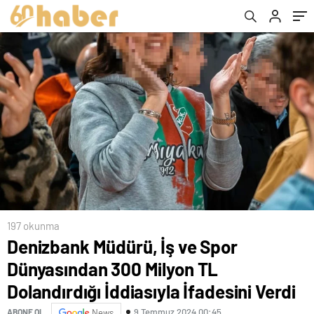
İfadesini Verdi
197 okunma
Denizbank Müdürü, İş ve Spor
Dünyasından 300 Milyon TL
Dolandırdığı İddiasıyla İfadesini Verdi
9 Temmuz 2024 00:45
ABONE OL
News