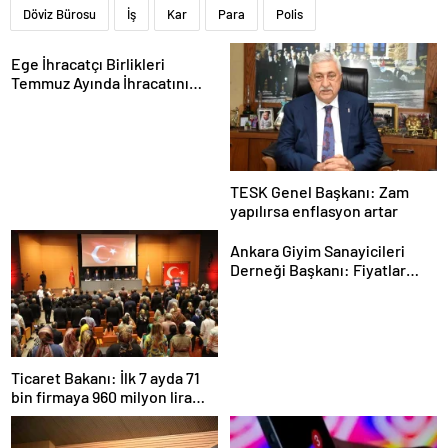
Döviz Bürosu
İş
Kar
Para
Polis
Ege İhracatçı Birlikleri
Temmuz Ayında İhracatını
Artırdı
TESK Genel Başkanı: Zam
yapılırsa enflasyon artar
Ankara Giyim Sanayicileri
Derneği Başkanı: Fiyatlar
daha dengeli olacak
Ticaret Bakanı: İlk 7 ayda 71
bin firmaya 960 milyon lira
ceza uygulandı