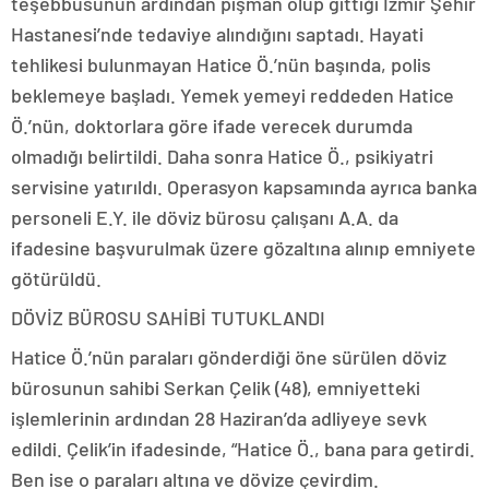
teşebbüsünün ardından pişman olup gittiği İzmir Şehir
Hastanesi’nde tedaviye alındığını saptadı. Hayati
tehlikesi bulunmayan Hatice Ö.’nün başında, polis
beklemeye başladı. Yemek yemeyi reddeden Hatice
Ö.’nün, doktorlara göre ifade verecek durumda
olmadığı belirtildi. Daha sonra Hatice Ö., psikiyatri
servisine yatırıldı. Operasyon kapsamında ayrıca banka
personeli E.Y. ile döviz bürosu çalışanı A.A. da
ifadesine başvurulmak üzere gözaltına alınıp emniyete
götürüldü.
DÖVİZ BÜROSU SAHİBİ TUTUKLANDI
Hatice Ö.’nün paraları gönderdiği öne sürülen döviz
bürosunun sahibi Serkan Çelik (48), emniyetteki
işlemlerinin ardından 28 Haziran’da adliyeye sevk
edildi. Çelik’in ifadesinde, “Hatice Ö., bana para getirdi.
Ben ise o paraları altına ve dövize çevirdim.