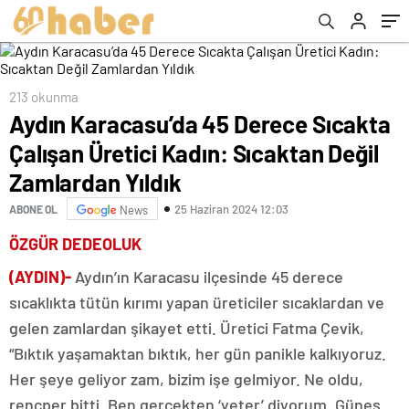
Yıldık
213 okunma
Aydın Karacasu’da 45 Derece Sıcakta
Çalışan Üretici Kadın: Sıcaktan Değil
Zamlardan Yıldık
25 Haziran 2024 12:03
ABONE OL
News
ÖZGÜR DEDEOLUK
(AYDIN)-
Aydın’ın Karacasu ilçesinde 45 derece
sıcaklıkta tütün kırımı yapan üreticiler sıcaklardan ve
gelen zamlardan şikayet etti. Üretici Fatma Çevik,
“Bıktık yaşamaktan bıktık, her gün panikle kalkıyoruz.
Her şeye geliyor zam, bizim işe gelmiyor. Ne oldu,
rençper bitti. Ben gerçekten ‘yeter’ diyorum. Güneş