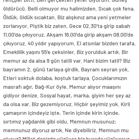
öldürücü. Belli olmuyor mu halimizden. Sıcak çok fena.
Öldük, öldük sıcaktan. Biz alışkınız ama yeni yetmeler
zorlanıyor. Piştik biz zaten. Gece 02.30’ta girip sabah
11.00’da çıkıyoruz. Akşam 16.00’da girip akşam 08.00’de
çıkıyoruz. 40 yıldır yapıyorum. El atsınlar bizden tarafa.
Emeklilik yaşını 55’e çeksinler. Biz yorulduk artık. Bir
memur az da alsa 9 gün tatili var. Hani bizim tatil? Biz
bayramın 2. günü tarlaya girdik. Bayram seyran yok.
Etleri soktuk dolaba, koştuk tarlaya. Çocuklarımızın
masrafı ağır, Bağ-Kur öyle. Memur alıyor maaşını
gidiyor denize. Sosyal hayat, marka, giyim her şey az
da olsa var. Biz gezemiyoruz. Hiçbir şeyimiz yok. Kirli
çamaşırın içindeyiz işte. Terin içinde kirin içinde,
sırtımız yağdanlık gibi oldu. Memnun musunuz;
memnunuz diyoruz artık. Ne diyebiliriz. Memnun mu
oluruz? Millet denizde yüzüyor biz burada yüzüyoruz.