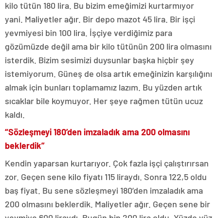
kilo tütün 180 lira. Bu bizim emeğimizi kurtarmıyor
yani. Maliyetler ağır. Bir depo mazot 45 lira. Bir işçi
yevmiyesi bin 100 lira. İşçiye verdiğimiz para
gözümüzde değil ama bir kilo tütünün 200 lira olmasını
isterdik. Bizim sesimizi duysunlar başka hiçbir şey
istemiyorum. Güneş de olsa artık emeğinizin karşılığını
almak için bunları toplamamız lazım. Bu yüzden artık
sıcaklar bile koymuyor. Her şeye rağmen tütün ucuz
kaldı.
“Sözleşmeyi 180’den imzaladık ama 200 olmasını
beklerdik”
Kendin yaparsan kurtarıyor. Çok fazla işçi çalıştırırsan
zor. Geçen sene kilo fiyatı 115 liraydı. Sonra 122,5 oldu
baş fiyat. Bu sene sözleşmeyi 180’den imzaladık ama
200 olmasını beklerdik. Maliyetler ağır. Geçen sene bir
yevmiye 600 liraydı. Bugün bin 200 lira oldu. Yüzde yüz