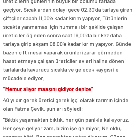
üreticilerin günlerinin büyük bir bölümü tarlada
geçiyor. Sıcaklardan dolayı gece 02.30’da tarlaya giren
çiftçiler sabah 11.00’e kadar kırım yapıyor. Tütünlerin
sıcakta yanmaması için hummalı bir şekilde çalışan
üreticiler öğleden sonra saat 16.00’da bir kez daha
tarlaya girip akşam 08.00’e kadar kırım yapıyor. Günde
bazen çift mesai yaparak ürünleri zarar görmeden
hasat etmeye çalışan üreticiler evleri haline dönen
tarlalarda kavurucu sıcakla ve gelecek kaygısı ile
mücadele ediyor.
“Memur alıyor maaşını gidiyor denize”
40 yıldır gerek üretici gerek işçi olarak tarımın içinde
olan Fatma Çevik, şunları söyledi:
“Bıktık yaşamaktan bıktık, her gün panikle kalkıyoruz.
Her şeye geliyor zam, bizim işe gelmiyor. Ne oldu,
rençper bitti. Ben gerçekten yeter diyorum. Güneş