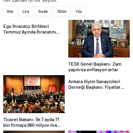
Gün
Lira
Sıcak
Tütün
Yüz
Ege İhracatçı Birlikleri
Temmuz Ayında İhracatını
Artırdı
TESK Genel Başkanı: Zam
yapılırsa enflasyon artar
Ankara Giyim Sanayicileri
Derneği Başkanı: Fiyatlar
daha dengeli olacak
Ticaret Bakanı: İlk 7 ayda 71
bin firmaya 960 milyon lira
ceza uygulandı