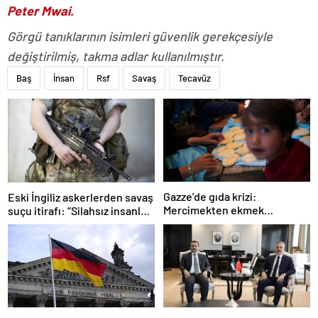
Peter Mwai.
Görgü tanıklarının isimleri güvenlik gerekçesiyle
değiştirilmiş, takma adlar kullanılmıştır.
Baş
İnsan
Rsf
Savaş
Tecavüz
Gazze’de gıda krizi:
Eski İngiliz askerlerden savaş
Mercimekten ekmek
suçu itirafı: “Silahsız insanları
yapıyorlar
uykuda öldürdüler”