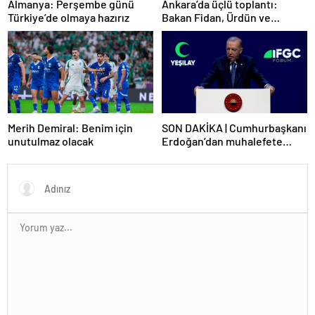
Ankara’da üçlü toplantı:
Almanya: Perşembe günü
Bakan Fidan, Ürdün ve
Türkiye’de olmaya hazırız
Suriyeli mevkidaşlarıyla
görüştü
Merih Demiral: Benim için
SON DAKİKA | Cumhurbaşkanı
unutulmaz olacak
Erdoğan’dan muhalefete
tepki: Biranın şarabın fiyatını
dert ettikleri kadar suyun
fiyatını dert etmiyorlar