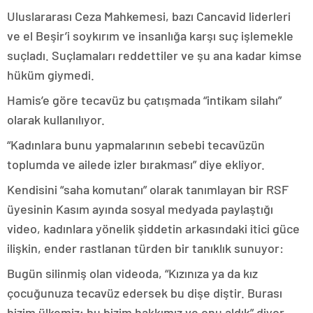
Uluslararası Ceza Mahkemesi, bazı Cancavid liderleri
ve el Beşir’i soykırım ve insanlığa karşı suç işlemekle
suçladı. Suçlamaları reddettiler ve şu ana kadar kimse
hüküm giymedi.
Hamis’e göre tecavüz bu çatışmada “intikam silahı”
olarak kullanılıyor.
“Kadınlara bunu yapmalarının sebebi tecavüzün
toplumda ve ailede izler bırakması” diye ekliyor.
Kendisini “saha komutanı” olarak tanımlayan bir RSF
üyesinin Kasım ayında sosyal medyada paylaştığı
video, kadınlara yönelik şiddetin arkasındaki itici güce
ilişkin, ender rastlanan türden bir tanıklık sunuyor:
Bugün silinmiş olan videoda, “Kızınıza ya da kız
çocuğunuza tecavüz edersek bu dişe diştir. Burası
bizim ülkemiz; bu bizim hakkımız ve onu aldık” diyor.