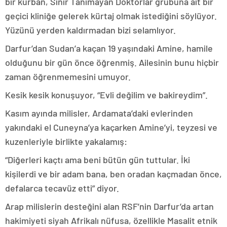
bir kurban, Sınır Tanımayan Doktorlar grubuna ait bir
geçici kliniğe gelerek kürtaj olmak istediğini söylüyor.
Yüzünü yerden kaldırmadan bizi selamlıyor.
Darfur’dan Sudan’a kaçan 19 yaşındaki Amine, hamile
olduğunu bir gün önce öğrenmiş. Ailesinin bunu hiçbir
zaman öğrenmemesini umuyor.
Kesik kesik konuşuyor, “Evli değilim ve bakireydim”.
Kasım ayında milisler, Ardamata’daki evlerinden
yakındaki el Cuneyna’ya kaçarken Amine’yi, teyzesi ve
kuzenleriyle birlikte yakalamış:
“Diğerleri kaçtı ama beni bütün gün tuttular. İki
kişilerdi ve bir adam bana, ben oradan kaçmadan önce,
defalarca tecavüz etti” diyor.
Arap milislerin desteğini alan RSF’nin Darfur’da artan
hakimiyeti siyah Afrikalı nüfusa, özellikle Masalit etnik