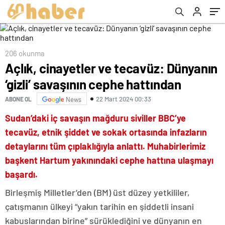
206 okunma
Açlık, cinayetler ve tecavüz: Dünyanın
‘gizli’ savaşının cephe hattından
22 Mart 2024 00:33
ABONE OL
News
Sudan’daki iç savaşın mağduru siviller BBC’ye
tecavüz, etnik şiddet ve sokak ortasında infazların
detaylarını tüm çıplaklığıyla anlattı. Muhabirlerimiz
başkent Hartum yakınındaki cephe hattına ulaşmayı
başardı.
Birleşmiş Milletler’den (BM) üst düzey yetkililer,
çatışmanın ülkeyi “yakın tarihin en şiddetli insani
kabuslarından birine” sürüklediğini ve dünyanın en