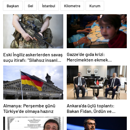
Başkan
Gel
İstanbul
Kilometre
Kurum
Gazze’de gıda krizi:
Eski İngiliz askerlerden savaş
Mercimekten ekmek
suçu itirafı: “Silahsız insanları
yapıyorlar
uykuda öldürdüler”
Ankara’da üçlü toplantı:
Almanya: Perşembe günü
Bakan Fidan, Ürdün ve
Türkiye’de olmaya hazırız
Suriyeli mevkidaşlarıyla
görüştü