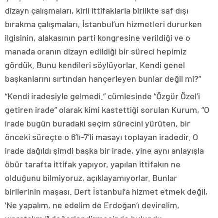
dizayn çalışmaları, kirli ittifaklarla birlikte saf dışı
bırakma çalışmaları, İstanbul’un hizmetleri dururken
ilgisinin, alakasının parti kongresine verildiği ve o
manada oranın dizayn edildiği bir süreci hepimiz
gördük. Bunu kendileri söylüyorlar. Kendi genel
başkanlarını sırtından hançerleyen bunlar değil mi?”
“Kendi iradesiyle gelmedi.” cümlesinde “Özgür Özel’i
getiren irade” olarak kimi kastettiği sorulan Kurum, “O
irade bugün buradaki seçim sürecini yürüten, bir
önceki süreçte o 6’lı-7’li masayı toplayan iradedir. O
irade dağıldı şimdi başka bir irade, yine aynı anlayışla
öbür tarafta ittifak yapıyor, yapılan ittifakın ne
olduğunu bilmiyoruz, açıklayamıyorlar. Bunlar
birilerinin maşası. Dert İstanbul’a hizmet etmek değil,
‘Ne yapalım, ne edelim de Erdoğan’ı devirelim,