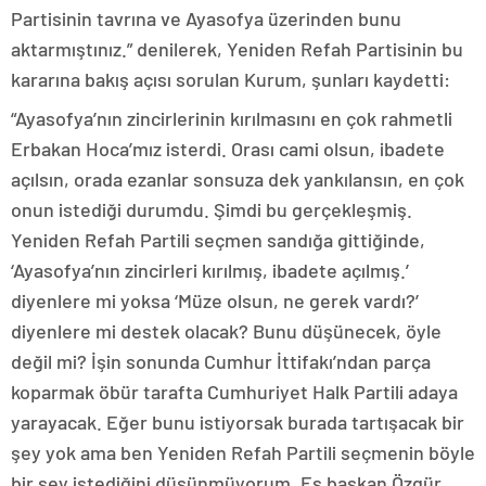
Partisinin tavrına ve Ayasofya üzerinden bunu
aktarmıştınız.” denilerek, Yeniden Refah Partisinin bu
kararına bakış açısı sorulan Kurum, şunları kaydetti:
“Ayasofya’nın zincirlerinin kırılmasını en çok rahmetli
Erbakan Hoca’mız isterdi. Orası cami olsun, ibadete
açılsın, orada ezanlar sonsuza dek yankılansın, en çok
onun istediği durumdu. Şimdi bu gerçekleşmiş.
Yeniden Refah Partili seçmen sandığa gittiğinde,
‘Ayasofya’nın zincirleri kırılmış, ibadete açılmış.’
diyenlere mi yoksa ‘Müze olsun, ne gerek vardı?’
diyenlere mi destek olacak? Bunu düşünecek, öyle
değil mi? İşin sonunda Cumhur İttifakı’ndan parça
koparmak öbür tarafta Cumhuriyet Halk Partili adaya
yarayacak. Eğer bunu istiyorsak burada tartışacak bir
şey yok ama ben Yeniden Refah Partili seçmenin böyle
bir şey istediğini düşünmüyorum. Eş başkan Özgür