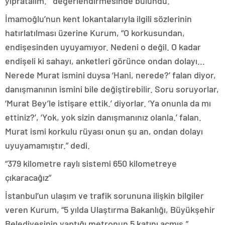
yıpratalım.'” değerlendirmesinde bulundu.
İmamoğlu’nun kent lokantalarıyla ilgili sözlerinin
hatırlatılması üzerine Kurum, “O korkusundan,
endişesinden uyuyamıyor. Nedeni o değil. O kadar
endişeli ki sahayı, anketleri görünce ondan dolayı…
Nerede Murat ismini duysa ‘Hani, nerede?’ falan diyor,
danışmanının ismini bile değiştirebilir. Soru soruyorlar,
‘Murat Bey’le istişare ettik.’ diyorlar. ‘Ya onunla da mı
ettiniz?’, ‘Yok, yok sizin danışmanınız olanla.’ falan.
Murat ismi korkulu rüyası onun şu an, ondan dolayı
uyuyamamıştır.” dedi.
“379 kilometre raylı sistemi 650 kilometreye
çıkaracağız”
İstanbul’un ulaşım ve trafik sorununa ilişkin bilgiler
veren Kurum, “5 yılda Ulaştırma Bakanlığı, Büyükşehir
Belediyesinin yaptığı metronun 5 katını açmış.”