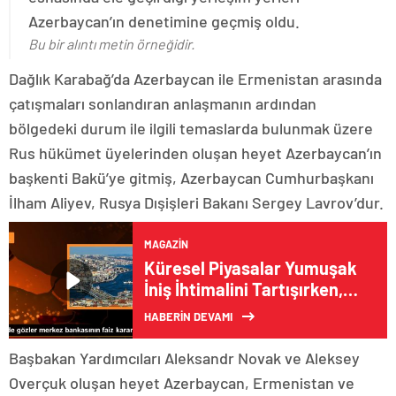
Azerbaycan’ın denetimine geçmiş oldu.
Bu bir alıntı metin örneğidir.
Dağlık Karabağ’da Azerbaycan ile Ermenistan arasında
çatışmaları sonlandıran anlaşmanın ardından
bölgedeki durum ile ilgili temaslarda bulunmak üzere
Rus hükümet üyelerinden oluşan heyet Azerbaycan’ın
başkenti Bakü’ye gitmiş, Azerbaycan Cumhurbaşkanı
İlham Aliyev, Rusya Dışişleri Bakanı Sergey Lavrov’dur.
MAGAZIN
Küresel Piyasalar Yumuşak
İniş İhtimalini Tartışırken,
TCMB Para Politikası
HABERİN DEVAMI
Kararları Öne Çıktı
Başbakan Yardımcıları Aleksandr Novak ve Aleksey
Overçuk oluşan heyet Azerbaycan, Ermenistan ve