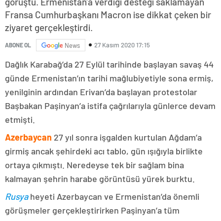
görüştü. Ermenistan'a verdiği desteği saklamayan
Fransa Cumhurbaşkanı Macron ise dikkat çeken bir
ziyaret gerçekleştirdi.
27 Kasım 2020 17:15
ABONE OL
News
Dağlık Karabağ’da 27 Eylül tarihinde başlayan savaş 44
günde Ermenistan’ın tarihi mağlubiyetiyle sona ermiş,
yenilginin ardından Erivan’da başlayan protestolar
Başbakan Paşinyan’a istifa çağrılarıyla günlerce devam
etmişti.
Azerbaycan
27 yıl sonra işgalden kurtulan Ağdam’a
girmiş ancak şehirdeki acı tablo, gün ışığıyla birlikte
ortaya çıkmıştı. Neredeyse tek bir sağlam bina
kalmayan şehrin harabe görüntüsü yürek burktu.
Rusya
heyeti Azerbaycan ve Ermenistan’da önemli
görüşmeler gerçekleştirirken Paşinyan’a tüm