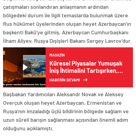
çatışmaları sonlandıran anlaşmanın ardından
bölgedeki durum ile ilgili temaslarda bulunmak üzere
Rus hükümet üyelerinden oluşan heyet Azerbaycan’ın
başkenti Bakü’ye gitmiş, Azerbaycan Cumhurbaşkanı
İlham Aliyev, Rusya Dışişleri Bakanı Sergey Lavrov’dur.
MAGAZIN
Küresel Piyasalar Yumuşak
İniş İhtimalini Tartışırken,
TCMB Para Politikası
HABERİN DEVAMI
Kararları Öne Çıktı
Başbakan Yardımcıları Aleksandr Novak ve Aleksey
Overçuk oluşan heyet Azerbaycan, Ermenistan ve
Rusya’nın imzaladığı üçlü bildirinin bölgede sağlam ve
uzun süreli barışın sağlanması açısından önemli adım
olduğunu açıklamıştı.