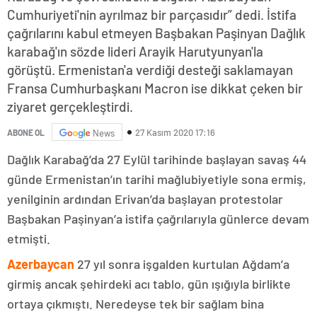
Cumhuriyeti'nin ayrılmaz bir parçasıdır” dedi. İstifa
çağrılarını kabul etmeyen Başbakan Paşinyan Dağlık
karabağ'ın sözde lideri Arayik Harutyunyan'la
görüştü. Ermenistan'a verdiği desteği saklamayan
Fransa Cumhurbaşkanı Macron ise dikkat çeken bir
ziyaret gerçekleştirdi.
27 Kasım 2020 17:16
ABONE OL
News
Dağlık Karabağ’da 27 Eylül tarihinde başlayan savaş 44
günde Ermenistan’ın tarihi mağlubiyetiyle sona ermiş,
yenilginin ardından Erivan’da başlayan protestolar
Başbakan Paşinyan’a istifa çağrılarıyla günlerce devam
etmişti.
Azerbaycan
27 yıl sonra işgalden kurtulan Ağdam’a
girmiş ancak şehirdeki acı tablo, gün ışığıyla birlikte
ortaya çıkmıştı. Neredeyse tek bir sağlam bina