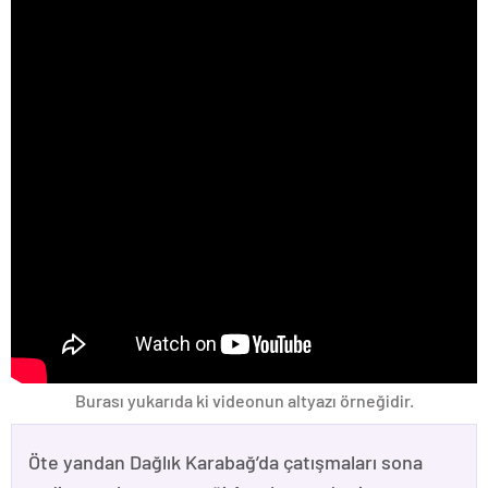
Burası yukarıda ki videonun altyazı örneğidir.
Öte yandan Dağlık Karabağ’da çatışmaları sona