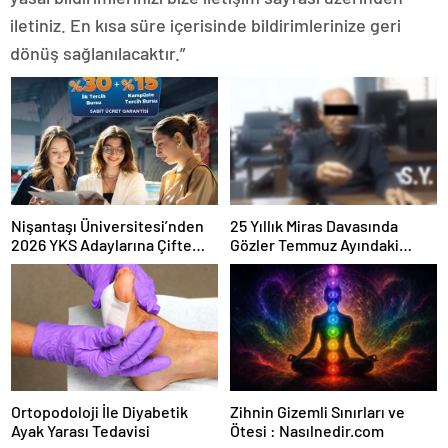
iletiniz. En kısa süre içerisinde bildirimlerinize geri
dönüş sağlanılacaktır.”
Nişantaşı Üniversitesi’nden
25 Yıllık Miras Davasında
2026 YKS Adaylarına Çifte
Gözler Temmuz Ayındaki
Güvence: Sabit Ücret ve
Karar Duruşmasına Çevrildi
Kesintisiz Burs
Ortopodoloji İle Diyabetik
Zihnin Gizemli Sınırları ve
Ayak Yarası Tedavisi
Ötesi : Nasılnedir.com