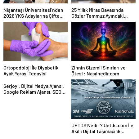
Nişantaşı Üniversitesi’nden
25 Yıllık Miras Davasında
2026 YKS Adaylarına Çifte
Gözler Temmuz Ayındaki
Güvence: Sabit Ücret ve
Karar Duruşmasına Çevrildi
Kesintisiz Burs
Ortopodoloji İle Diyabetik
Zihnin Gizemli Sınırları ve
Ayak Yarası Tedavisi
Ötesi : Nasılnedir.com
Serjoy : Dijital Medya Ajansı,
Google Reklam Ajansı, SEO
Ajansı ve Web Tasarım Ajansı
UETDS Nedir ? Uetds.com İle
Akıllı Dijital Taşımacılık
Yazılımı