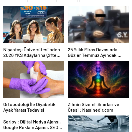
Nişantaşı Üniversitesi’nden
25 Yıllık Miras Davasında
2026 YKS Adaylarına Çifte
Gözler Temmuz Ayındaki
Güvence: Sabit Ücret ve
Karar Duruşmasına Çevrildi
Kesintisiz Burs
Ortopodoloji İle Diyabetik
Zihnin Gizemli Sınırları ve
Ayak Yarası Tedavisi
Ötesi : Nasılnedir.com
Serjoy : Dijital Medya Ajansı,
Google Reklam Ajansı, SEO