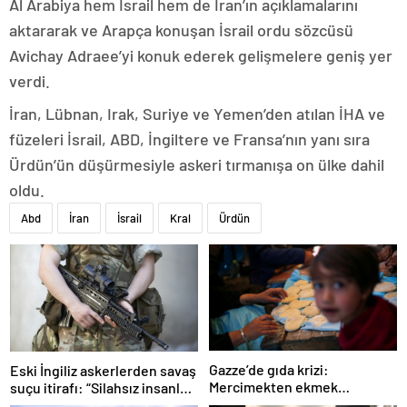
Al Arabiya hem İsrail hem de İran’ın açıklamalarını
aktararak ve Arapça konuşan İsrail ordu sözcüsü
Avichay Adraee’yi konuk ederek gelişmelere geniş yer
verdi.
İran, Lübnan, Irak, Suriye ve Yemen’den atılan İHA ve
füzeleri İsrail, ABD, İngiltere ve Fransa’nın yanı sıra
Ürdün’ün düşürmesiyle askeri tırmanışa on ülke dahil
oldu.
Abd
İran
İsrail
Kral
Ürdün
Gazze’de gıda krizi:
Eski İngiliz askerlerden savaş
Mercimekten ekmek
suçu itirafı: “Silahsız insanları
yapıyorlar
uykuda öldürdüler”