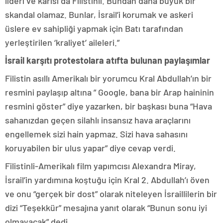
lideri ve karısı da Filistinli. Bundan daha büyük bir
skandal olamaz. Bunlar, İsrail’i korumak ve askeri
üslere ev sahipliği yapmak için Batı tarafından
yerleştirilen ‘kraliyet’ aileleri.”
İsrail karşıtı protestolara atıfta bulunan paylaşımlar
Filistin asıllı Amerikalı bir yorumcu Kral Abdullah’ın bir
resmini paylaşıp altına ” Google, bana bir Arap haininin
resmini göster” diye yazarken, bir başkası buna “Hava
sahanızdan geçen silahlı insansız hava araçlarını
engellemek sizi hain yapmaz. Sizi hava sahasını
koruyabilen bir ulus yapar” diye cevap verdi.
Filistinli-Amerikalı film yapımcısı Alexandra Miray,
İsrail’in yardımına koştuğu için Kral 2. Abdullah’ı öven
ve onu “gerçek bir dost” olarak niteleyen İsraillilerin bir
dizi “Teşekkür” mesajına yanıt olarak “Bunun sonu iyi
olmayacak” dedi.