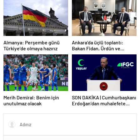
Ankara’da üçlü toplantı:
Almanya: Perşembe günü
Bakan Fidan, Ürdün ve
Türkiye’de olmaya hazırız
Suriyeli mevkidaşlarıyla
görüştü
Merih Demiral: Benim için
SON DAKİKA | Cumhurbaşkanı
unutulmaz olacak
Erdoğan’dan muhalefete
tepki: Biranın şarabın fiyatını
dert ettikleri kadar suyun
fiyatını dert etmiyorlar