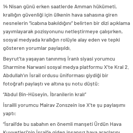
14 Nisan günü erken saatlerde Amman hükümeti,
krallığın güvenliği için ülkenin hava sahasına giren
nesnelerin “icabına bakıldığını” belirten bir dizi açıklama
yayımlayarak pozisyonunu netleştirmeye çalışırken,
sosyal medyada krallığın rolüyle alay eden ve tepki
gösteren yorumlar paylaşıldı.
Beyrut’ta yaşayan tanınmış İranlı siyasi yorumcu
Sharmine Narwani sosyal medya platformu X’te Kral 2.
Abdullah’ın İsrail ordusu üniforması giydiği bir
fotoğrafı paylaştı ve altına şu notu düştü:
“Abdul Bin-Hüseyin, İbranilerin kralı”
İsrailli yorumcu Mairav Zonszein ise X’te şu paylaşımı
yaptı:
“İsrail’de bu sabahın en önemli manşeti Ürdün Hava
Kuvvetleri’nin İsrail’e giden insansız hava araçlarını