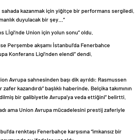
u sahada kazanmak için yiğitçe bir performans sergiledi.
manlık duyulacak bir şey…“
s Lİgi’nde Union için yolun sonu” oldu.
oise Perşembe akşamı İstanbul’da Fenerbahce
upa Konferans Ligi’nden elendi” dendi.
ion Avrupa sahnesinden başı dik ayrıldı: Rasmussen
r zafer kazandırdı” başlıklı haberinde, Belçika takımının
miş bir galibiyetle Avrupa’ya veda ettiğini” belirtti.
dı ama Union Avrupa mücadelesini prestij zaferiyle
tanbul’da renktaşı Fenerbahçe karşısına “imkansız bir