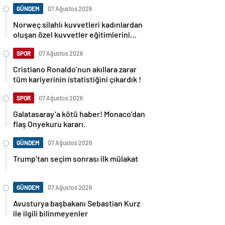
GÜNDEM
07 Ağustos 2026
Norweç silahlı kuvvetleri kadınlardan
oluşan özel kuvvetler eğitimlerini
başlattı.
SPOR
07 Ağustos 2026
Cristiano Ronaldo’nun akıllara zarar
tüm kariyerinin istatistiğini çıkardık !
SPOR
07 Ağustos 2026
Galatasaray’a kötü haber! Monaco’dan
flaş Onyekuru kararı.
GÜNDEM
07 Ağustos 2026
Trump’tan seçim sonrası ilk mülakat
GÜNDEM
07 Ağustos 2026
Avusturya başbakanı Sebastian Kurz
ile ilgili bilinmeyenler