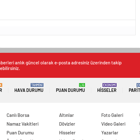
berleri anlık güncel olarak e-posta adresiniz üzerinden takip
ebilirsiniz.
K
TAHMİNİ
LİG
EKONOMİ
E
R
HAVA DURUMU
PUAN DURUMU
HISSELER
PARI
Canlı Borsa
Altınlar
Foto Galeri
Namaz Vakitleri
Dövizler
Video Galeri
Puan Durumu
Hisseler
Yazarlar