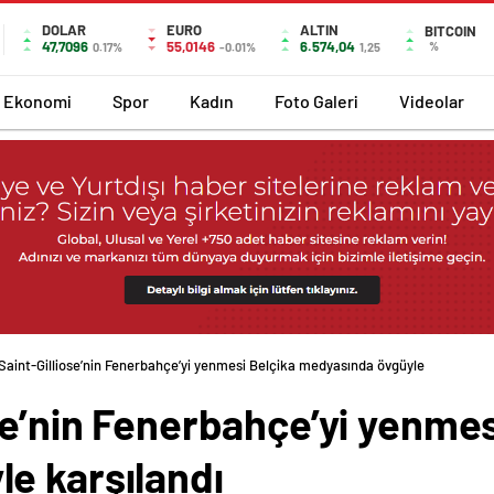
DOLAR
EURO
ALTIN
BITCOIN
47,7096
55,0146
6.574,04
%
0.17%
-0.01%
1,25
Ekonomi
Spor
Kadın
Foto Galeri
Videolar
Saint-Gilliose’nin Fenerbahçe’yi yenmesi Belçika medyasında övgüyle
se’nin Fenerbahçe’yi yenmes
e karşılandı