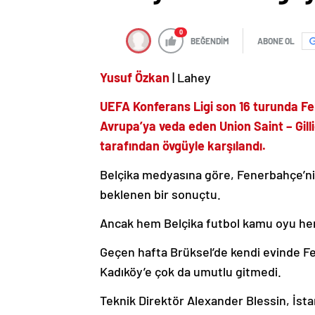
0
BEĞENDİM
ABONE OL
Yusuf Özkan
| Lahey
UEFA Konferans Ligi son 16 turunda F
Avrupa’ya veda eden Union Saint – Gill
tarafından övgüyle karşılandı.
Belçika medyasına göre, Fenerbahçe’ni
beklenen bir sonuçtu.
Ancak hem Belçika futbol kamu oyu hem
Geçen hafta Brüksel’de kendi evinde F
Kadıköy’e çok da umutlu gitmedi.
Teknik Direktör Alexander Blessin, İstan