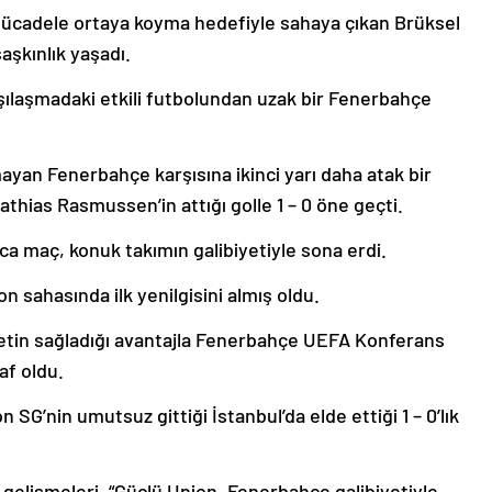
ücadele ortaya koyma hedefiyle sahaya çıkan Brüksel
aşkınlık yaşadı.
şılaşmadaki etkili futbolundan uzak bir Fenerbahçe
mayan Fenerbahçe karşısına ikinci yarı daha atak bir
thias Rasmussen’in attığı golle 1 – 0 öne geçti.
ca maç, konuk takımın galibiyetiyle sona erdi.
 sahasında ilk yenilgisini almış oldu.
biyetin sağladığı avantajla Fenerbahçe UEFA Konferans
af oldu.
 SG’nin umutsuz gittiği İstanbul’da elde ettiği 1 – 0’lık
gelişmeleri, “Güçlü Union, Fenerbahçe galibiyetiyle