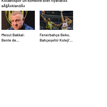
Kocaelispor’un kombine bilet fiyatlarÄ±
aÃ§Ä±klandÄ±
Mesut Bakkal:
Fenerbahçe Beko,
Benle de
Bahçeşehir Koleji’ni
olmayacaksa
farklı yendi
olmayacak