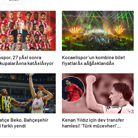
por, 27 yÄ±l sonra
Kocaelispor’un kombine bilet
 kupalarÄ±na katÄ±lÄ±yor
fiyatlarÄ± aÃ§Ä±klandÄ±
ahçe Beko, Bahçeşehir
Kenan Yıldız için dev transfer
i farklı yendi
hamlesi! ‘Türk mücevheri’
diyerek bombayı duyurdular…