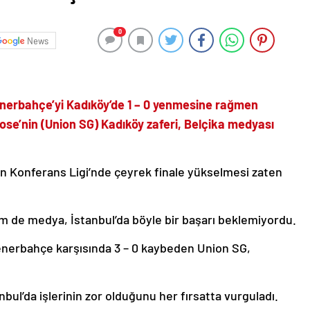
0
News
enerbahçe’yi Kadıköy’de 1 – 0 yenmesine rağmen
iose’nin (Union SG) Kadıköy zaferi, Belçika medyası
n Konferans Ligi’nde çeyrek finale yükselmesi zaten
 de medya, İstanbul’da böyle bir başarı beklemiyordu.
enerbahçe karşısında 3 – 0 kaybeden Union SG,
bul’da işlerinin zor olduğunu her fırsatta vurguladı.