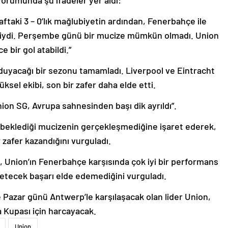
 yorumunda şu ifadeler yer aldı:
aftaki 3 – 0’lık mağlubiyetin ardından, Fenerbahçe ile
ibiydi. Perşembe günü bir mucize mümkün olmadı. Union
 bir gol atabildi.”
duyacağı bir sezonu tamamladı. Liverpool ve Eintracht
ksel ekibi, son bir zafer daha elde etti.
on SG, Avrupa sahnesinden başı dik ayrıldı”.
’da beklediği mucizenin gerçekleşmediğine işaret ederek,
r zafer kazandığını vurguladı.
, Union’ın Fenerbahçe karşısında çok iyi bir performans
tecek başarı elde edemediğini vurguladı.
Pazar günü Antwerp’le karşılaşacak olan lider Union,
a Kupası için harcayacak.
Union