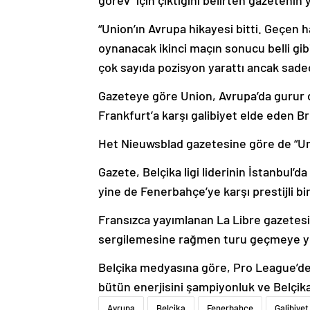
görev” için çıktığını belirten gazetenin
“Union’ın Avrupa hikayesi bitti. Geçen h
oynanacak ikinci maçın sonucu belli g
çok sayıda pozisyon yarattı ancak sadece
Gazeteye göre Union, Avrupa’da gurur 
Frankfurt’a karşı galibiyet elde eden Brü
Het Nieuwsblad gazetesine göre de “Uni
Gazete, Belçika ligi liderinin İstanbul
yine de Fenerbahçe’ye karşı prestijli bi
Fransızca yayımlanan La Libre gazetesi
sergilemesine rağmen turu geçmeye ye
Belçika medyasına göre, Pro League’de 
bütün enerjisini şampiyonluk ve Belçik
Avrupa
Belçika
Fenerbahçe
Galibiyet