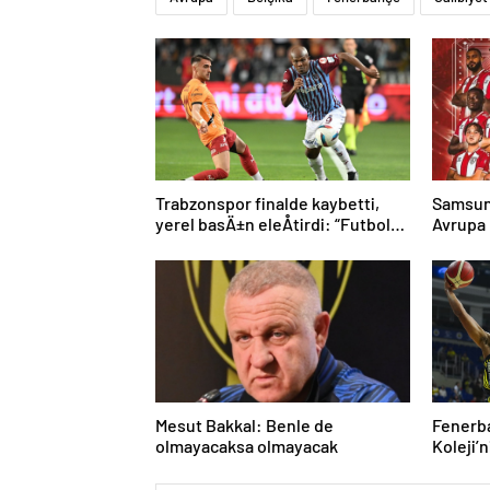
Trabzonspor finalde kaybetti,
Samsuns
yerel basÄ±n eleÅtirdi: “Futbol
Avrupa
felaket, sonuÃ§ rezalet”
Mesut Bakkal: Benle de
Fenerb
olmayacaksa olmayacak
Koleji’n