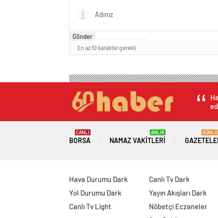
Gönder
En az 10 karakter gerekli
Ha
ed
CANLI
ANLIK
GÜNLÜ
BORSA
NAMAZ VAKITLERI
GAZETELE
Hava Durumu Dark
Canlı Tv Dark
Yol Durumu Dark
Yayın Akışları Dark
Canlı Tv Light
Nöbetçi Eczaneler