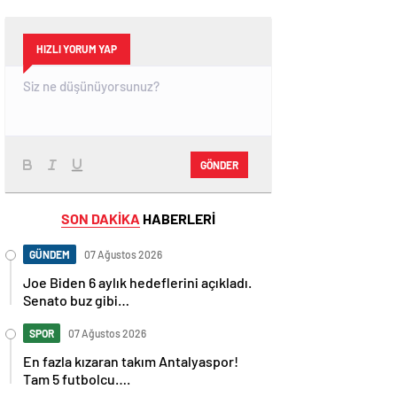
HIZLI YORUM YAP
GÖNDER
SON DAKİKA
HABERLERİ
GÜNDEM
07 Ağustos 2026
Joe Biden 6 aylık hedeflerini açıkladı.
Senato buz gibi…
SPOR
07 Ağustos 2026
En fazla kızaran takım Antalyaspor!
Tam 5 futbolcu….