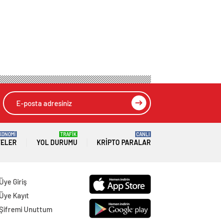
KONOMİ
TRAFİK
CANLI
TELER
YOL DURUMU
KRIPTO PARALAR
Üye Giriş
Üye Kayıt
Şifremi Unuttum