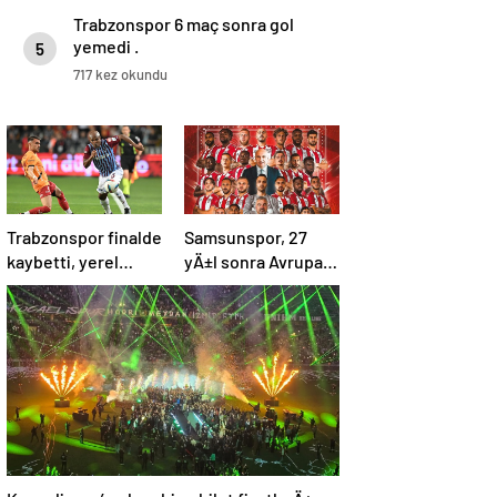
Trabzonspor 6 maç sonra gol
yemedi .
5
717 kez okundu
Trabzonspor finalde
Samsunspor, 27
kaybetti, yerel
yÄ±l sonra Avrupa
basÄ±n eleÅtirdi:
kupalarÄ±na
“Futbol felaket,
katÄ±lÄ±yor
sonuÃ§ rezalet”