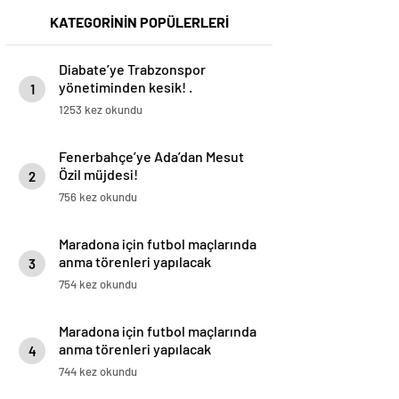
KATEGORİNİN POPÜLERLERİ
Diabate’ye Trabzonspor
yönetiminden kesik! .
1
1253 kez okundu
Fenerbahçe’ye Ada’dan Mesut
Özil müjdesi!
2
756 kez okundu
Maradona için futbol maçlarında
anma törenleri yapılacak
3
754 kez okundu
Maradona için futbol maçlarında
anma törenleri yapılacak
4
744 kez okundu