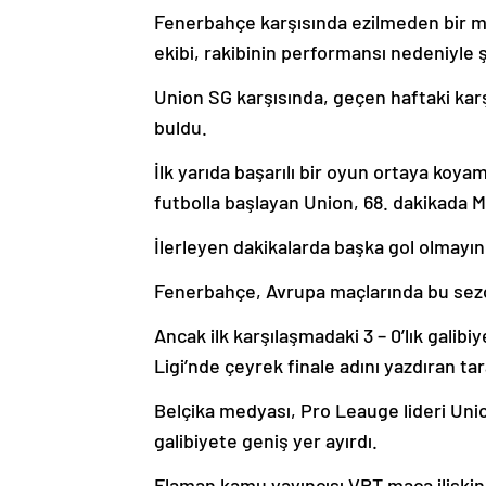
Fenerbahçe karşısında ezilmeden bir m
ekibi, rakibinin performansı nedeniyle ş
Union SG karşısında, geçen haftaki kar
buldu.
İlk yarıda başarılı bir oyun ortaya koya
futbolla başlayan Union, 68. dakikada Ma
İlerleyen dakikalarda başka gol olmayın
Fenerbahçe, Avrupa maçlarında bu sezon
Ancak ilk karşılaşmadaki 3 – 0’lık gali
Ligi’nde çeyrek finale adını yazdıran tar
Belçika medyası, Pro Leauge lideri Union
galibiyete geniş yer ayırdı.
Flaman kamu yayıncısı VRT maça ilişkin 