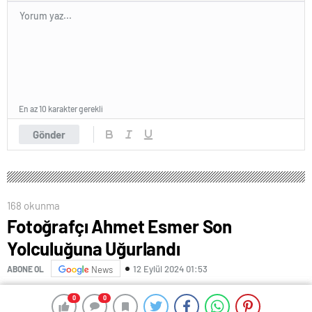
En az 10 karakter gerekli
Gönder
168 okunma
Fotoğrafçı Ahmet Esmer Son
Yolculuğuna Uğurlandı
12 Eylül 2024 01:53
ABONE OL
News
Aralarında Yeşilçam yıldızlarının portrelerinin de
0
0
0
0