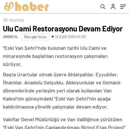
181 okunma
Ulu Cami Restorasyonu Devam Ediyor
12 Eylül 2024 01:53
ABONE OL
News
“Eski Van Şehri”nde bulunan tarihi Ulu Cami ve
minaresinde başlatılan restorasyon çalışmaları
sürüyor.
Başta Urartular olmak üzere Ahlatşahlar, Eyyubiler,
İlhanlılar, Anadolu Selçuklu, Akkoyunlular ve Osmanlı
dönemlerinde yerleşim yeri olarak kullanılan Van
Kalesi’nin güneyindeki “Eski Van Şehri”nin ayağa
kaldırılmasına yönelik çalışmalar devam ediyor.
Vakıflar Genel Müdürlüğü ve Van Valiliğince yürütülen
“Eski Van Şehri’nin Canlandırılması Birinci Etap Projesi”