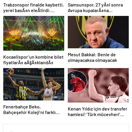
Trabzonspor finalde kaybetti,
Samsunspor, 27 yÄ±l sonra
yerel basÄ±n eleÅtirdi:
Avrupa kupalarÄ±na
“Futbol felaket, sonuÃ§
katÄ±lÄ±yor
rezalet”
Mesut Bakkal: Benle de
Kocaelispor’un kombine bilet
olmayacaksa olmayacak
fiyatlarÄ± aÃ§Ä±klandÄ±
Fenerbahçe Beko,
Kenan Yıldız için dev transfer
Bahçeşehir Koleji’ni farklı
hamlesi! ‘Türk mücevheri’
yendi
diyerek bombayı
duyurdular…