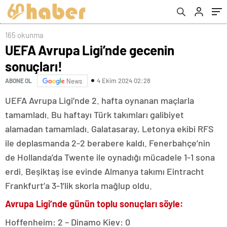
165 okunma
UEFA Avrupa Ligi’nde gecenin
sonuçları!
4 Ekim 2024 02:28
ABONE OL
News
UEFA Avrupa Ligi’nde 2. hafta oynanan maçlarla
tamamladı. Bu haftayı Türk takımları galibiyet
alamadan tamamladı. Galatasaray, Letonya ekibi RFS
ile deplasmanda 2-2 berabere kaldı. Fenerbahçe’nin
de Hollanda’da Twente ile oynadığı mücadele 1-1 sona
erdi. Beşiktaş ise evinde Almanya takımı Eintracht
Frankfurt’a 3-1’lik skorla mağlup oldu.
Avrupa Ligi’nde günün toplu sonuçları söyle:
Hoffenheim: 2 – Dinamo Kiev: 0