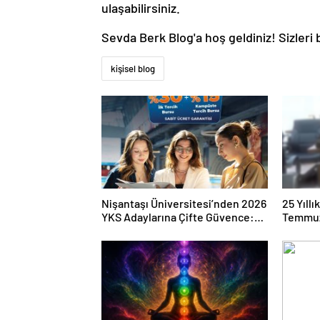
ulaşabilirsiniz.
Sevda Berk Blog'a hoş geldiniz! Sizler
kişisel blog
Nişantaşı Üniversitesi’nden 2026
25 Yıll
YKS Adaylarına Çifte Güvence:
Temmuz
Sabit Ücret ve Kesintisiz Burs
Duruşma