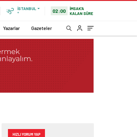
İMSAK'A
İSTANBUL
02:00
KALAN SÜRE
°
Yazarlar
Gazeteler
HIZLI YORUM YAP