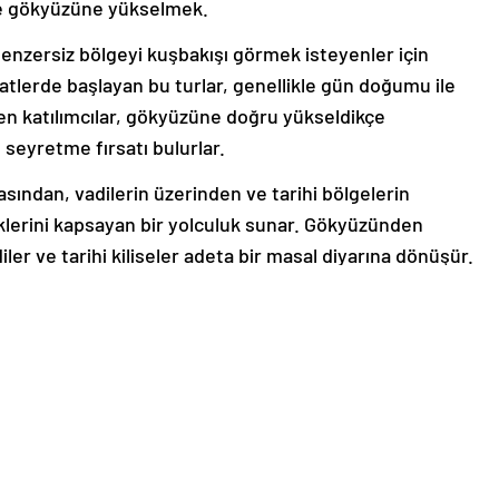
ile gökyüzüne yükselmek.
benzersiz bölgeyi kuşbakışı görmek isteyenler için
tlerde başlayan bu turlar, genellikle gün doğumu ile
nen katılımcılar, gökyüzüne doğru yükseldikçe
seyretme fırsatı bulurlar.
rasından, vadilerin üzerinden ve tarihi bölgelerin
klerini kapsayan bir yolculuk sunar. Gökyüzünden
iler ve tarihi kiliseler adeta bir masal diyarına dönüşür.
eniş sepetlerde bir grup insanı ağırlayabilir. Profesyonel
ia Hot Air Balloon turları
, güvenli ve konforlu bir
tılımcılara bölgenin tarihine, kültürüne ve coğrafyasına
dece manzaranın tadını çıkarmakla kalmaz, aynı zamanda
gürlüğünü de yaşatır. Bu unutulmaz deneyim,