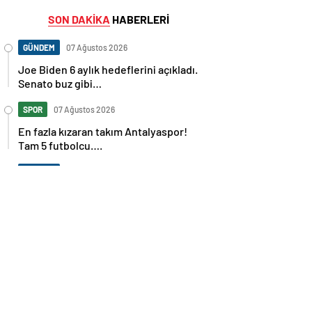
SON DAKİKA
HABERLERİ
GÜNDEM
07 Ağustos 2026
Joe Biden 6 aylık hedeflerini açıkladı.
Senato buz gibi…
SPOR
07 Ağustos 2026
En fazla kızaran takım Antalyaspor!
Tam 5 futbolcu….
GÜNDEM
07 Ağustos 2026
Norweç silahlı kuvvetleri kadınlardan
oluşan özel kuvvetler eğitimlerini
başlattı.
SPOR
07 Ağustos 2026
Cristiano Ronaldo’nun akıllara zarar
tüm kariyerinin istatistiğini çıkardık !
SPOR
07 Ağustos 2026