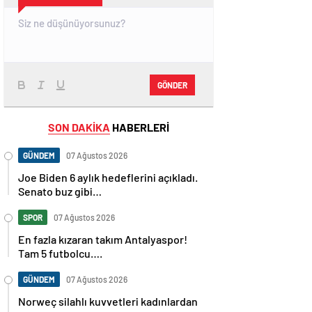
GÖNDER
SON DAKİKA
HABERLERİ
GÜNDEM
07 Ağustos 2026
Joe Biden 6 aylık hedeflerini açıkladı.
Senato buz gibi…
SPOR
07 Ağustos 2026
En fazla kızaran takım Antalyaspor!
Tam 5 futbolcu….
GÜNDEM
07 Ağustos 2026
Norweç silahlı kuvvetleri kadınlardan