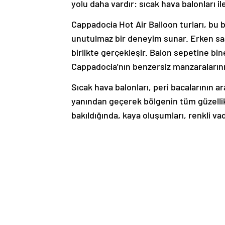
yolu daha vardır: sıcak hava balonları 
Cappadocia Hot Air Balloon turları, bu 
unutulmaz bir deneyim sunar. Erken saa
birlikte gerçekleşir. Balon sepetine bi
Cappadocia'nın benzersiz manzaralarını 
Sıcak hava balonları, peri bacalarının a
yanından geçerek bölgenin tüm güzelli
bakıldığında, kaya oluşumları, renkli vad
Bu turlar genellikle bir saat sürer ve g
pilotlar eşliğinde gerçekleşen
Cappadoc
deneyim sunar. Ayrıca, tur sırasında ka
dair bilgiler de paylaşılır.
Cappadocia Hot Air Balloon turları, sa
gökyüzünde süzülmenin hafifliği ve öz