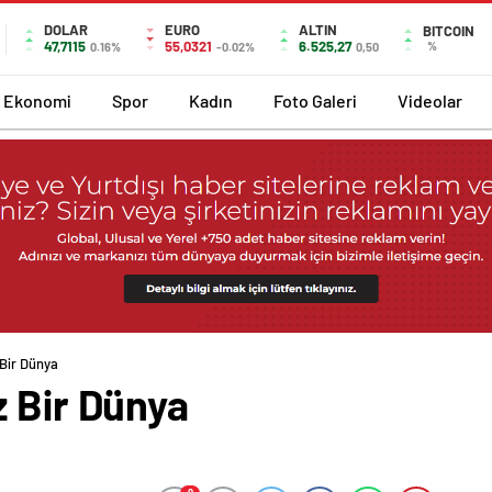
DOLAR
EURO
ALTIN
BITCOIN
47,7115
55,0321
6.525,27
%
0.16%
-0.02%
0,50
Ekonomi
Spor
Kadın
Foto Galeri
Videolar
 Bir Dünya
z Bir Dünya