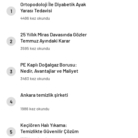
Ortopodoloji İle Diyabetik Ayak
Yarası Tedavisi
1
4496 kez okundu
25 Yıllık Miras Davasında Gözler
Temmuz Ayındaki Karar
2
Duruşmasına Çevrildi
3595 kez okundu
PE Kaplı Doğalgaz Borusu:
Nedir, Avantajlar ve Maliyet
3
Değerlendirmesi
3483 kez okundu
Ankara temizlik şirketi
4
1986 kez okundu
Keçiören Halı Yıkama:
Temizlikte Güvenilir Çözüm
5