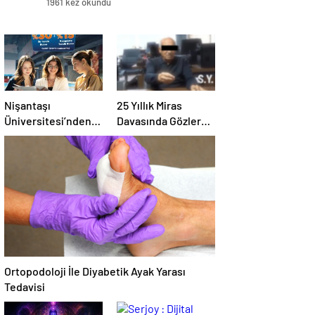
1961 kez okundu
Nişantaşı
25 Yıllık Miras
Üniversitesi’nden
Davasında Gözler
2026 YKS
Temmuz Ayındaki
Adaylarına Çifte
Karar Duruşmasına
Güvence: Sabit
Çevrildi
Ücret ve Kesintisiz
Burs
Ortopodoloji İle Diyabetik Ayak Yarası
Tedavisi