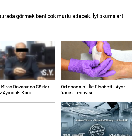
i burada görmek beni çok mutlu edecek. İyi okumalar!
ık Miras Davasında Gözler
Ortopodoloji İle Diyabetik Ayak
 Ayındaki Karar
Yarası Tedavisi
sına Çevrildi