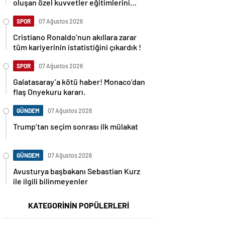
oluşan özel kuvvetler eğitimlerini
başlattı.
SPOR
07 Ağustos 2026
Cristiano Ronaldo’nun akıllara zarar
tüm kariyerinin istatistiğini çıkardık !
SPOR
07 Ağustos 2026
Galatasaray’a kötü haber! Monaco’dan
flaş Onyekuru kararı.
GÜNDEM
07 Ağustos 2026
Trump’tan seçim sonrası ilk mülakat
GÜNDEM
07 Ağustos 2026
Avusturya başbakanı Sebastian Kurz
ile ilgili bilinmeyenler
KATEGORİNİN POPÜLERLERİ