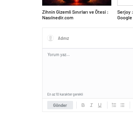
Zihnin Gizemli Sınırları ve Ötesi :
Serjoy : Dijital Medya Ajansı,
Nasılnedir.com
Google 
ve Web 
En az 10 karakter gerekli
Gönder