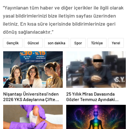
“Yayınlanan tüm haber ve diğer içerikler ile ilgili olarak
yasal bildirimlerinizi bize iletişim sayfası üzerinden
iletiniz. En kısa süre içerisinde bildirimlerinize geri
dönüş sağlanılacaktır.”
Gençlik
Güncel
son dakika
Spor
Türkiye
Yerel
Nişantaşı Üniversitesi’nden
25 Yıllık Miras Davasında
2026 YKS Adaylarına Çifte
Gözler Temmuz Ayındaki
Güvence: Sabit Ücret ve
Karar Duruşmasına Çevrildi
Kesintisiz Burs