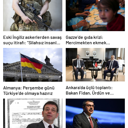
Gazze’de gıda krizi:
Eski İngiliz askerlerden savaş
Mercimekten ekmek
suçu itirafı: “Silahsız insanları
yapıyorlar
uykuda öldürdüler”
Ankara’da üçlü toplantı:
Almanya: Perşembe günü
Bakan Fidan, Ürdün ve
Türkiye’de olmaya hazırız
Suriyeli mevkidaşlarıyla
görüştü