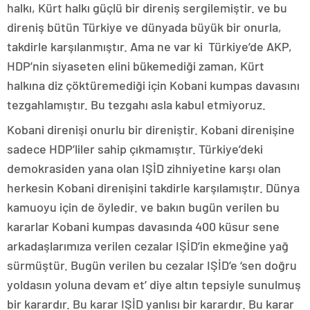
halkı, Kürt halkı güçlü bir direniş sergilemiştir. ve bu
direniş bütün Türkiye ve dünyada büyük bir onurla,
takdirle karşılanmıştır. Ama ne var ki Türkiye’de AKP,
HDP’nin siyaseten elini bükemediği zaman, Kürt
halkına diz çöktüremediği için Kobani kumpas davasını
tezgahlamıştır. Bu tezgahı asla kabul etmiyoruz.
Kobani direnişi onurlu bir direniştir. Kobani direnişine
sadece HDP’liler sahip çıkmamıştır. Türkiye’deki
demokrasiden yana olan IŞİD zihniyetine karşı olan
herkesin Kobani direnişini takdirle karşılamıştır. Dünya
kamuoyu için de öyledir. ve bakın bugün verilen bu
kararlar Kobani kumpas davasında 400 küsur sene
arkadaşlarımıza verilen cezalar IŞİD’in ekmeğine yağ
sürmüştür. Bugün verilen bu cezalar IŞİD’e ‘sen doğru
yoldasın yoluna devam et’ diye altın tepsiyle sunulmuş
bir karardır. Bu karar IŞİD yanlısı bir karardır. Bu karar