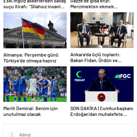
Gazze’de gıda krizi:
Eski İngiliz askerlerden savaş
Mercimekten ekmek
suçu itirafı: “Silahsız insanları
yapıyorlar
uykuda öldürdüler”
Ankara’da üçlü toplantı:
Almanya: Perşembe günü
Bakan Fidan, Ürdün ve
Türkiye’de olmaya hazırız
Suriyeli mevkidaşlarıyla
görüştü
Merih Demiral: Benim için
SON DAKİKA | Cumhurbaşkanı
unutulmaz olacak
Erdoğan’dan muhalefete
tepki: Biranın şarabın fiyatını
dert ettikleri kadar suyun
fiyatını dert etmiyorlar