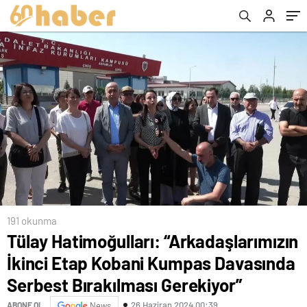
Bırakılması Gerekiyor”
191 okunma
Tülay Hatimoğulları: “Arkadaşlarımızın
İkinci Etap Kobani Kumpas Davasında
Serbest Bırakılması Gerekiyor”
26 Haziran 2024 00:39
ABONE OL
News