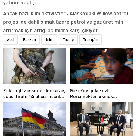
yatırım yaptı.
Ancak bazı iklim aktivistleri, Alaska’daki Willow petrol
projesi de dahil olmak üzere petrol ve gaz üretimini
artırmak için attığı adımlara karşı çıkıyor.
Abd
Başkan
İklim
Trump
Trump'ın
Gazze’de gıda krizi:
Eski İngiliz askerlerden savaş
Mercimekten ekmek
suçu itirafı: “Silahsız insanları
yapıyorlar
uykuda öldürdüler”