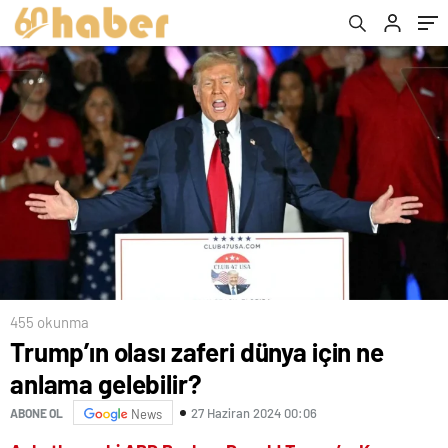
455 okunma
Trump’ın olası zaferi dünya için ne
anlama gelebilir?
27 Haziran 2024 00:06
ABONE OL
News