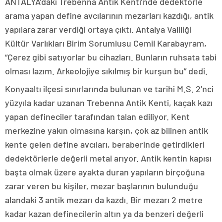
ANTALYA’daki Trebenna Antik Kenti’nde dedektörle
arama yapan define avcılarının mezarları kazdığı, antik
yapılara zarar verdiği ortaya çıktı. Antalya Valiliği
Kültür Varlıkları Birim Sorumlusu Cemil Karabayram,
“Çerez gibi satıyorlar bu cihazları. Bunların ruhsata tabi
olması lazım. Arkeolojiye sıkılmış bir kurşun bu” dedi.
Konyaaltı ilçesi sınırlarında bulunan ve tarihi M.S. 2’nci
yüzyıla kadar uzanan Trebenna Antik Kenti, kaçak kazı
yapan defineciler tarafından talan ediliyor. Kent
merkezine yakın olmasına karşın, çok az bilinen antik
kente gelen define avcıları, beraberinde getirdikleri
dedektörlerle değerli metal arıyor. Antik kentin kapısı
başta olmak üzere ayakta duran yapıların birçoğuna
zarar veren bu kişiler, mezar başlarının bulunduğu
alandaki 3 antik mezarı da kazdı. Bir mezarı 2 metre
kadar kazan definecilerin altın ya da benzeri değerli