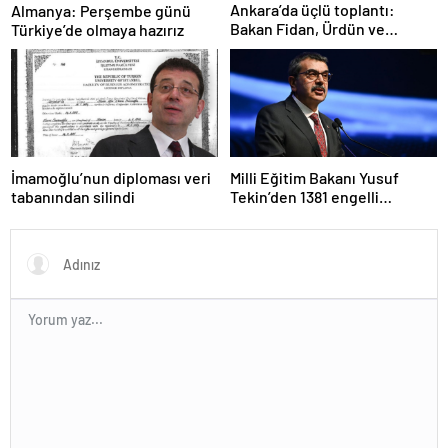
Ankara’da üçlü toplantı:
Almanya: Perşembe günü
Bakan Fidan, Ürdün ve
Türkiye’de olmaya hazırız
Suriyeli mevkidaşlarıyla
görüştü
İmamoğlu’nun diploması veri
Milli Eğitim Bakanı Yusuf
tabanından silindi
Tekin’den 1381 engelli
öğretmen atamasına ilişkin
paylaşım