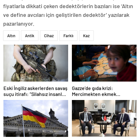
fiyatlarla dikkati çeken dedektörlerin bazıları ise ‘Altın
ve define avcıları için geliştirilen dedektör’ yazılarak
pazarlanıyor.
Altın
Antik
Cihaz
Farklı
Kaz
Gazze’de gıda krizi:
Eski İngiliz askerlerden savaş
Mercimekten ekmek
suçu itirafı: “Silahsız insanları
yapıyorlar
uykuda öldürdüler”