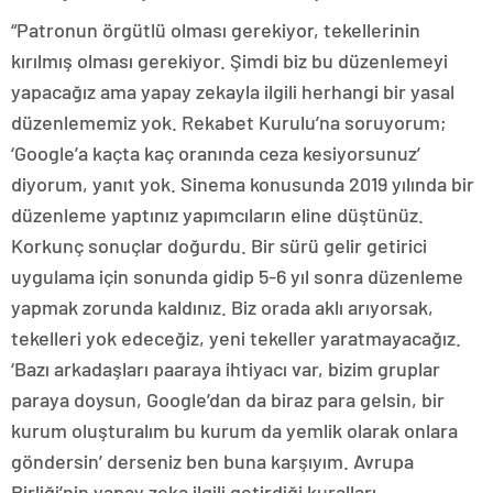
“Patronun örgütlü olması gerekiyor, tekellerinin
kırılmış olması gerekiyor. Şimdi biz bu düzenlemeyi
yapacağız ama yapay zekayla ilgili herhangi bir yasal
düzenlememiz yok. Rekabet Kurulu’na soruyorum;
‘Google’a kaçta kaç oranında ceza kesiyorsunuz’
diyorum, yanıt yok. Sinema konusunda 2019 yılında bir
düzenleme yaptınız yapımcıların eline düştünüz.
Korkunç sonuçlar doğurdu. Bir sürü gelir getirici
uygulama için sonunda gidip 5-6 yıl sonra düzenleme
yapmak zorunda kaldınız. Biz orada aklı arıyorsak,
tekelleri yok edeceğiz, yeni tekeller yaratmayacağız.
‘Bazı arkadaşları paaraya ihtiyacı var, bizim gruplar
paraya doysun, Google’dan da biraz para gelsin, bir
kurum oluşturalım bu kurum da yemlik olarak onlara
göndersin’ derseniz ben buna karşıyım. Avrupa
Birliği’nin yapay zeka ilgili getirdiği kuralları