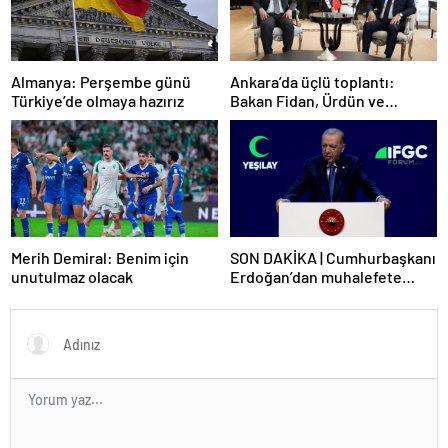
Ankara’da üçlü toplantı:
Almanya: Perşembe günü
Bakan Fidan, Ürdün ve
Türkiye’de olmaya hazırız
Suriyeli mevkidaşlarıyla
görüştü
Merih Demiral: Benim için
SON DAKİKA | Cumhurbaşkanı
unutulmaz olacak
Erdoğan’dan muhalefete
tepki: Biranın şarabın fiyatını
dert ettikleri kadar suyun
fiyatını dert etmiyorlar