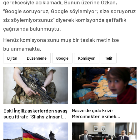
gerekçesiyle açıklamadı. Bunun üzerine Özkan,
“Google soruyoruz, Google söylemiyor; size soruyoruz
siz söylemiyorsunuz” diyerek komisyonda şeffaflık
çağrısında bulunmuştu.
Henüz komisyona sunulmuş bir taslak metin ise
bulunmamakta.
Dijital
Düzenleme
Google
Komisyon
Telif
Gazze’de gıda krizi:
Eski İngiliz askerlerden savaş
Mercimekten ekmek
suçu itirafı: “Silahsız insanları
yapıyorlar
uykuda öldürdüler”