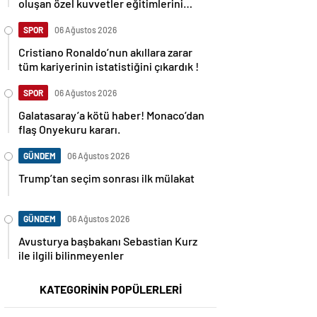
oluşan özel kuvvetler eğitimlerini
başlattı.
SPOR
06 Ağustos 2026
Cristiano Ronaldo’nun akıllara zarar
tüm kariyerinin istatistiğini çıkardık !
SPOR
06 Ağustos 2026
Galatasaray’a kötü haber! Monaco’dan
flaş Onyekuru kararı.
GÜNDEM
06 Ağustos 2026
Trump’tan seçim sonrası ilk mülakat
GÜNDEM
06 Ağustos 2026
Avusturya başbakanı Sebastian Kurz
ile ilgili bilinmeyenler
KATEGORİNİN POPÜLERLERİ