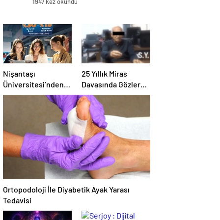
1947 kez okundu
Nişantaşı
25 Yıllık Miras
Üniversitesi’nden
Davasında Gözler
2026 YKS
Temmuz Ayındaki
Adaylarına Çifte
Karar Duruşmasına
Güvence: Sabit
Çevrildi
Ücret ve Kesintisiz
Burs
Ortopodoloji İle Diyabetik Ayak Yarası
Tedavisi