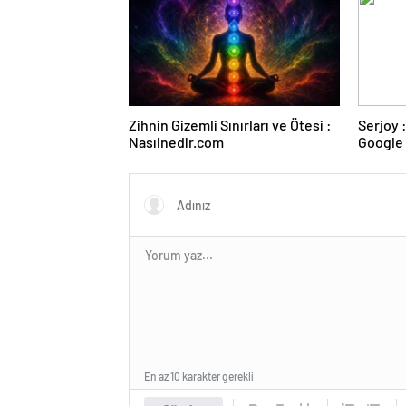
Zihnin Gizemli Sınırları ve Ötesi :
Serjoy : Dijital Medya Ajansı,
Nasılnedir.com
Google 
ve Web 
En az 10 karakter gerekli