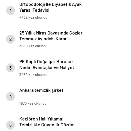
Ortopodoloji İle Diyabetik Ayak
Yarası Tedavisi
1
4482 kez okundu
25 Yıllık Miras Davasında Gözler
Temmuz Ayındaki Karar
2
Duruşmasına Çevrildi
3580 kez okundu
PE Kaplı Doğalgaz Borusu:
Nedir, Avantajlar ve Maliyet
3
Değerlendirmesi
3469 kez okundu
Ankara temizlik şirketi
4
1970 kez okundu
Keçiören Halı Yıkama:
Temizlikte Güvenilir Çözüm
5