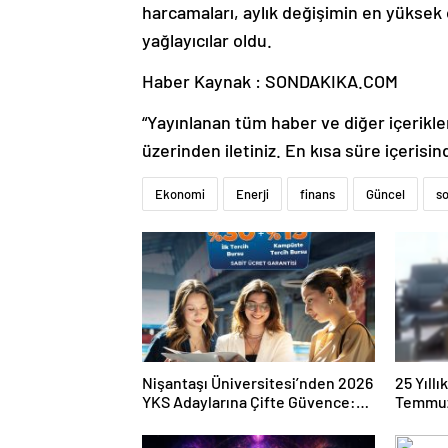
harcamaları, aylık değişimin en yüksek o
yağlayıcılar oldu.
Haber Kaynak : SONDAKIKA.COM
“Yayınlanan tüm haber ve diğer içerikler i
üzerinden iletiniz. En kısa süre içerisin
Ekonomi
Enerji
finans
Güncel
s
Nişantaşı Üniversitesi’nden 2026
25 Yıll
YKS Adaylarına Çifte Güvence:
Temmuz
Sabit Ücret ve Kesintisiz Burs
Duruşma