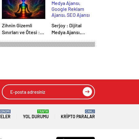
Zihnin Gizemli
Serjoy : Dijital
Sınırları ve Ötesi :
Medya Ajansı,
Nasılnedir.com
Google Reklam
Ajansı, SEO Ajansı
ve Web Tasarım
Ajansı
HIZLI YORUM YAP
GÖNDER