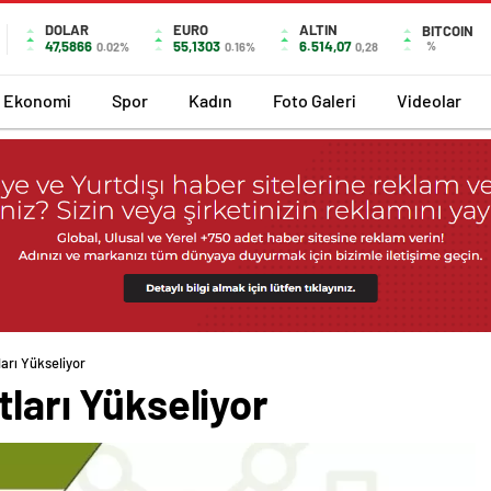
DOLAR
EURO
ALTIN
BITCOIN
47,5866
55,1303
6.514,07
%
0.02%
0.16%
0,28
Ekonomi
Spor
Kadın
Foto Galeri
Videolar
ları Yükseliyor
tları Yükseliyor