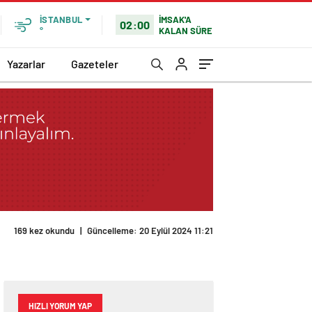
İMSAK'A
İSTANBUL
02:00
KALAN SÜRE
°
Yazarlar
Gazeteler
HIZLI YORUM YAP