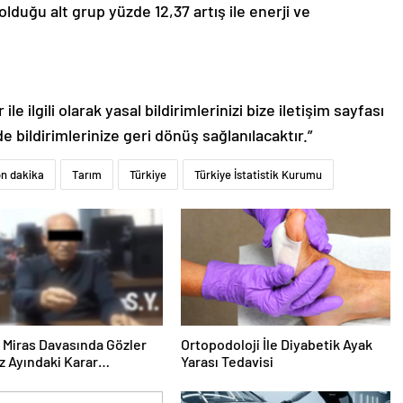
lduğu alt grup yüzde 12,37 artış ile enerji ve
le ilgili olarak yasal bildirimlerinizi bize iletişim sayfası
de bildirimlerinize geri dönüş sağlanılacaktır.”
on dakika
Tarım
Türkiye
Türkiye İstatistik Kurumu
ık Miras Davasında Gözler
Ortopodoloji İle Diyabetik Ayak
 Ayındaki Karar
Yarası Tedavisi
sına Çevrildi