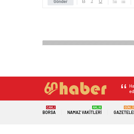
Gönder
Tokat Haber Gazetesi
Genel
Turkcell’den Dijita
Turkcell’den Dijit