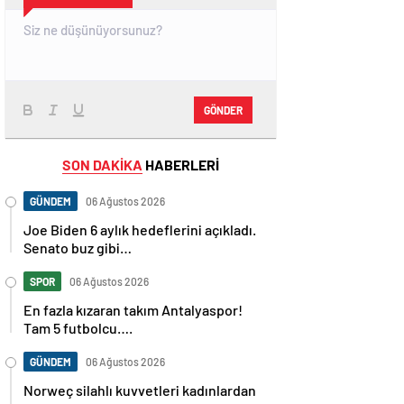
GÖNDER
SON DAKİKA
HABERLERİ
GÜNDEM
06 Ağustos 2026
Joe Biden 6 aylık hedeflerini açıkladı.
Senato buz gibi…
SPOR
06 Ağustos 2026
En fazla kızaran takım Antalyaspor!
Tam 5 futbolcu….
GÜNDEM
06 Ağustos 2026
Norweç silahlı kuvvetleri kadınlardan